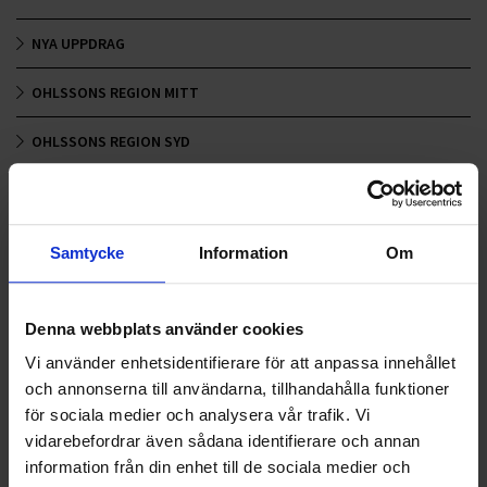
NYA UPPDRAG
OHLSSONS REGION MITT
OHLSSONS REGION SYD
OHLSSONS REGION VÄST
OHLSSONSKOLLEGOR
Samtycke
Information
Om
RENHÅLLNING
Denna webbplats använder cookies
SAMARBETEN
Vi använder enhetsidentifierare för att anpassa innehållet
SOCIALT ANSVAR
och annonserna till användarna, tillhandahålla funktioner
för sociala medier och analysera vår trafik. Vi
VELLINGE
vidarebefordrar även sådana identifierare och annan
information från din enhet till de sociala medier och