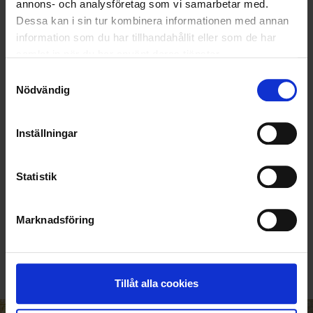
annons- och analysföretag som vi samarbetar med.
Dessa kan i sin tur kombinera informationen med annan
information som du har tillhandahållit eller som de har
samlat in när du har använt deras tjänster.
Samtyckesval
Nödvändig
Inställningar
Statistik
KUNDTJÄNST
Marknadsföring
010-45 00 200​
info@ohlssons.se
Tillåt alla cookies