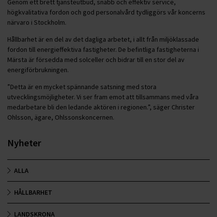
Genom ett brett tjänsteutbud, snabb och effektiv service,
högkvalitativa fordon och god personalvård tydliggörs vår koncerns
närvaro i Stockholm.
Hållbarhet är en del av det dagliga arbetet, i allt från miljöklassade
fordon till energieffektiva fastigheter. De befintliga fastigheterna i
Märsta är försedda med solceller och bidrar till en stor del av
energiförbrukningen.
”Detta är en mycket spännande satsning med stora
utvecklingsmöjligheter. Vi ser fram emot att tillsammans med våra
medarbetare bli den ledande aktören i regionen.”, säger Christer
Ohlsson, ägare, Ohlssonskoncernen.
Nyheter
ALLA
HÅLLBARHET
LANDSKRONA