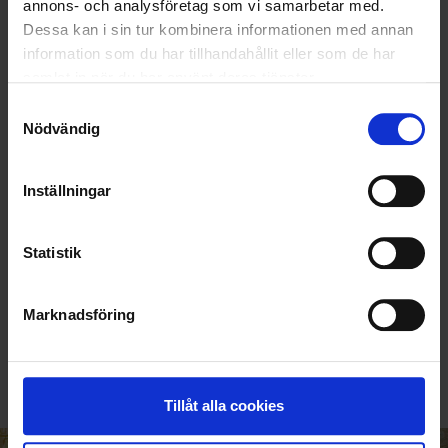
annons- och analysföretag som vi samarbetar med.
Dessa kan i sin tur kombinera informationen med annan
information som du har tillhandahållit eller som de har
samlat in när du har använt deras tjänster.
Samtyckesval
Nödvändig
Inställningar
Statistik
KUNDTJÄNST
Marknadsföring
010-45 00 200​
info@ohlssons.se
Tillåt alla cookies