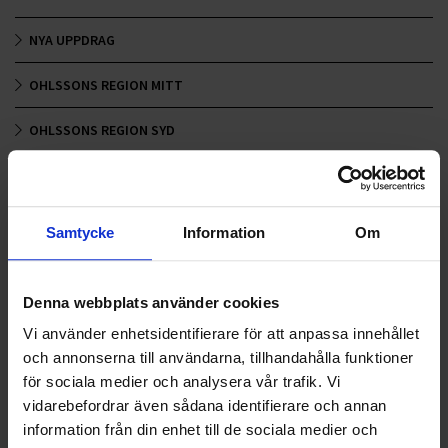
NYA UPPDRAG
OHLSSONS REGION MITT
OHLSSONS REGION SYD
OHLSSONS REGION VÄST
OHLSSONSKOLLEGOR
Samtycke
Information
Om
RENHÅLLNING
Denna webbplats använder cookies
SAMARBETEN
Vi använder enhetsidentifierare för att anpassa innehållet
SOCIALT ANSVAR
och annonserna till användarna, tillhandahålla funktioner
för sociala medier och analysera vår trafik. Vi
VELLINGE
vidarebefordrar även sådana identifierare och annan
information från din enhet till de sociala medier och