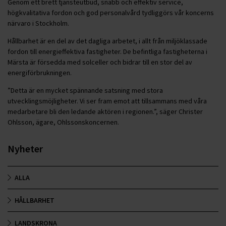
Genom ett brett tjänsteutbud, snabb och effektiv service,
högkvalitativa fordon och god personalvård tydliggörs vår koncerns
närvaro i Stockholm.
Hållbarhet är en del av det dagliga arbetet, i allt från miljöklassade
fordon till energieffektiva fastigheter. De befintliga fastigheterna i
Märsta är försedda med solceller och bidrar till en stor del av
energiförbrukningen.
”Detta är en mycket spännande satsning med stora
utvecklingsmöjligheter. Vi ser fram emot att tillsammans med våra
medarbetare bli den ledande aktören i regionen.”, säger Christer
Ohlsson, ägare, Ohlssonskoncernen.
Nyheter
ALLA
HÅLLBARHET
LANDSKRONA