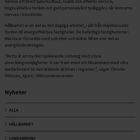
Genom ett brett tjänsteutbud, snabb och effektiv service,
högkvalitativa fordon och god personalvård tydliggörs vår koncerns
närvaro i Stockholm.
Hållbarhet är en del av det dagliga arbetet, i allt från miljöklassade
fordon till energieffektiva fastigheter. De befintliga fastigheterna i
Märsta är försedda med solceller och bidrar till en stor del av
energiförbrukningen.
”Detta är en mycket spännande satsning med stora
utvecklingsmöjligheter. Vi ser fram emot att tillsammans med våra
medarbetare bli den ledande aktören i regionen.”, säger Christer
Ohlsson, ägare, Ohlssonskoncernen.
Nyheter
ALLA
HÅLLBARHET
LANDSKRONA