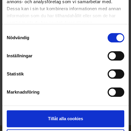
annons- och analysföretag som vi samarbetar med.
Dessa kan i sin tur kombinera informationen med annan
information som du har tillhandahållit eller som de har
samlat in när du har använt deras tjänster.
Samtyckesval
Nödvändig
Inställningar
Statistik
KUNDTJÄNST
Marknadsföring
010-45 00 200​
info@ohlssons.se
Tillåt alla cookies