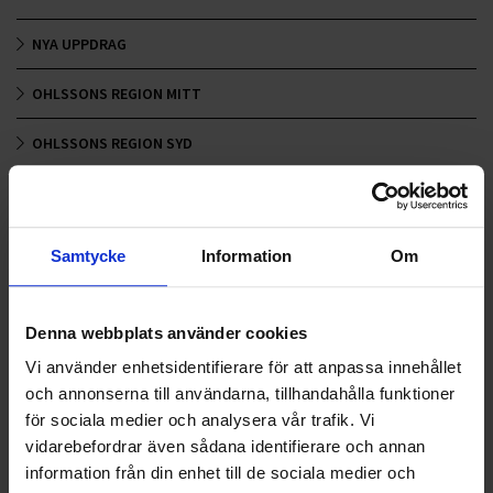
NYA UPPDRAG
OHLSSONS REGION MITT
OHLSSONS REGION SYD
OHLSSONS REGION VÄST
OHLSSONSKOLLEGOR
Samtycke
Information
Om
RENHÅLLNING
Denna webbplats använder cookies
SAMARBETEN
Vi använder enhetsidentifierare för att anpassa innehållet
SOCIALT ANSVAR
och annonserna till användarna, tillhandahålla funktioner
för sociala medier och analysera vår trafik. Vi
VELLINGE
vidarebefordrar även sådana identifierare och annan
information från din enhet till de sociala medier och