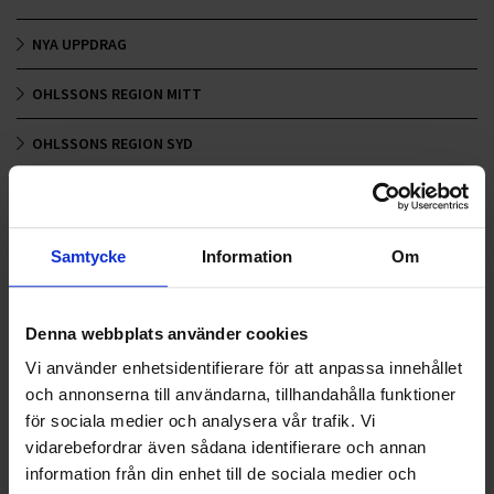
NYA UPPDRAG
OHLSSONS REGION MITT
OHLSSONS REGION SYD
OHLSSONS REGION VÄST
OHLSSONSKOLLEGOR
Samtycke
Information
Om
RENHÅLLNING
Denna webbplats använder cookies
SAMARBETEN
Vi använder enhetsidentifierare för att anpassa innehållet
SOCIALT ANSVAR
och annonserna till användarna, tillhandahålla funktioner
för sociala medier och analysera vår trafik. Vi
VELLINGE
vidarebefordrar även sådana identifierare och annan
information från din enhet till de sociala medier och