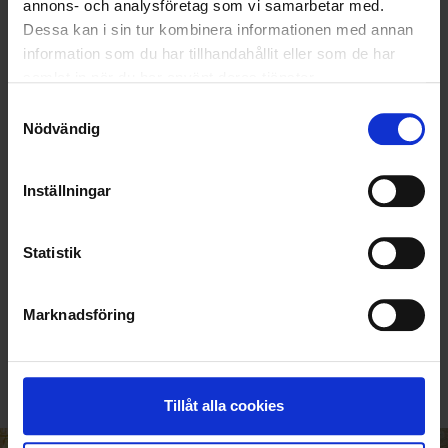
annons- och analysföretag som vi samarbetar med.
Dessa kan i sin tur kombinera informationen med annan
information som du har tillhandahållit eller som de har
samlat in när du har använt deras tjänster.
Samtyckesval
Nödvändig
Inställningar
Statistik
KUNDTJÄNST
Marknadsföring
010-45 00 200​
info@ohlssons.se
Tillåt alla cookies