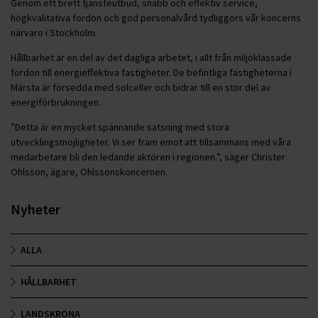
Genom ett brett tjänsteutbud, snabb och effektiv service,
högkvalitativa fordon och god personalvård tydliggörs vår koncerns
närvaro i Stockholm.
Hållbarhet är en del av det dagliga arbetet, i allt från miljöklassade
fordon till energieffektiva fastigheter. De befintliga fastigheterna i
Märsta är försedda med solceller och bidrar till en stor del av
energiförbrukningen.
”Detta är en mycket spännande satsning med stora
utvecklingsmöjligheter. Vi ser fram emot att tillsammans med våra
medarbetare bli den ledande aktören i regionen.”, säger Christer
Ohlsson, ägare, Ohlssonskoncernen.
Nyheter
ALLA
HÅLLBARHET
LANDSKRONA