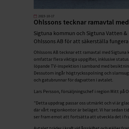
2023-10-17
Ohlssons tecknar ramavtal me
Sigtuna kommun och Sigtuna Vatten & 
Ohlssons AB för att säkerställa fungera
Ohlssons AB tecknar ett ramavtal med Sigtuna 
omfattar flera viktiga uppgifter, inklusive statu
löpande TV-inspektion i samband med besiktning
Dessutom ingår högtrycksspolning och slamsugni
och gatubrunnar för dagvatten i avtalet.
Lars Persson, försäljningschef i region Mitt på
"Detta uppdrag passar oss utmärkt och vi är g
där vårt regionkontor är beläget. Vi har sedan 
ser fram emot att fortsätta att utveckla det i f
Avtalet träder i kraft vid årsskiftet och gäller f