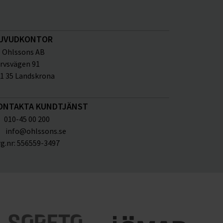
UVUDKONTOR
Ohlssons AB
rvsvägen 91
1 35 Landskrona
ONTAKTA KUNDTJÄNST
010-45 00 200
info@ohlssons.se
g.nr:
556559-3497