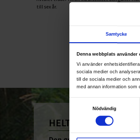
till sex år.
Samtycke
Denna webbplats använder 
Vi använder enhetsidentifierar
sociala medier och analysera 
till de sociala medier och a
med annan information som du 
Samtyckesval
Nödvändig
HELT ENKELT HÅLLB
Den gemensamma nämnare