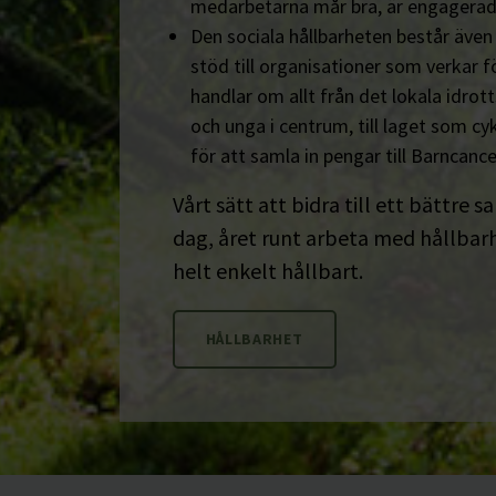
medarbetarna mår bra, är engagerad
Den sociala hållbarheten består äve
stöd till organisationer som verkar fö
handlar om allt från det lokala idrot
och unga i centrum, till laget som cyk
för att samla in pengar till Barncanc
Vårt sätt att bidra till ett bättre s
dag, året runt arbeta med hållbarhe
helt enkelt hållbart.
HÅLLBARHET