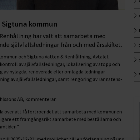
d Sigtuna kommun
Renhållning har valt att samarbeta med
nde självfallsledningar från och med årsskiftet.
kommun och Sigtuna Vatten & Renhållning. Avtalet
skontroll av självfallsledningar, lokalisering av stopp och
 av nylagda, renoverade eller omlagda ledningar.
ng av självfallsledningar, samt rengöring av rännstens-
 Ohlssons AB, kommenterar:
lada över att få förtroendet att samarbeta med kommunen
tidigare ett framgångsrikt samarbete med beställarna och
ramtiden."
ram till 2025-12-31, med möjlighet till en förlängning på upp