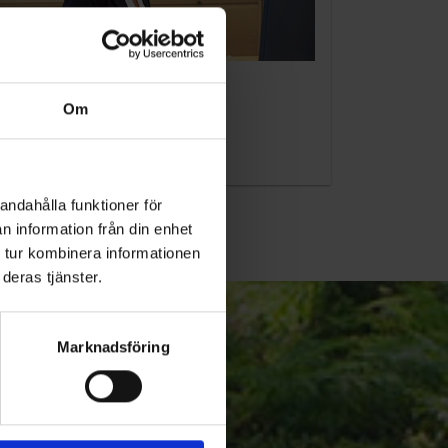
KUNDTJÄNST
Om
010-45 00 200​
info@ohlssons.se
andahålla funktioner för
n information från din enhet
 tur kombinera informationen
deras tjänster.
Marknadsföring