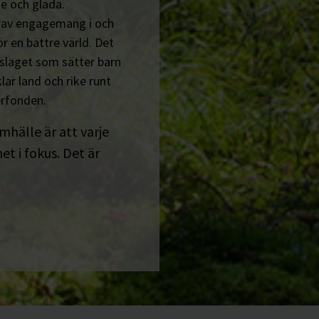
e och glada.
n av engagemang i och
r en bättre värld. Det
tslaget som sätter barn
lar land och rike runt
erfonden.
amhälle är att varje
t i fokus. Det är