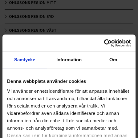
OHLSSONS REGION MITT
OHLSSONS REGION SYD
OHLSSONS REGION VÄST
OHLSSONSKOLLEGOR
RENHÅLLNING
Samtycke
Information
Om
SAMARBETEN
Denna webbplats använder cookies
SOCIALT ANSVAR
Vi använder enhetsidentifierare för att anpassa innehållet
och annonserna till användarna, tillhandahålla funktioner
VELLINGE
för sociala medier och analysera vår trafik. Vi
vidarebefordrar även sådana identifierare och annan
information från din enhet till de sociala medier och
annons- och analysföretag som vi samarbetar med.
Dessa kan i sin tur kombinera informationen med annan