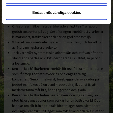
Ohlssonsgruppen är vårt hållbara
engagemang.
Endast nödvändiga cookies
Här är några konkreta exempel:
Ohlssons är hållbarhetscertifierade enligt Fair Transport i
godstransporter på väg. Certifieringen innebär att vi arbetar
klimatsmart, trafiksäkert och har en god arbetsmiljö.
Vi har ett miljömedvetet system för insamling och förädling
av återvinningsbara produkter.
Tack vare vårt systematiska arbetssätt och strävan efter att
ständigt bli bättre är vi ISO-certifierade i kvalitet, miljö och
arbetsmiljö.
Den sociala hållbarheten innebär för oss friska medarbetare
som får möjlighet att utvecklas och engagera sig i
koncernen. Genom friskvård, förebyggande av skador på
jobbet och fokus på en sund kropp och själ, ser vi till att
medarbetarna mår bra, är engagerade och glada.
Den sociala hållbarheten består även av engagemang i och
stöd till organisationer som verkar för en bättre värld. Det
handlar om allt från det lokala idrottslaget som sätter barn
och unga i centrum, till laget som cyklar land och rike runt för