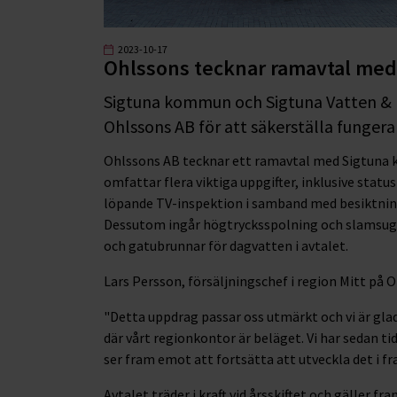
2023-10-17
Ohlssons tecknar ramavtal me
Sigtuna kommun och Sigtuna Vatten & 
Ohlssons AB för att säkerställa fungera
Ohlssons AB tecknar ett ramavtal med Sigtuna 
omfattar flera viktiga uppgifter, inklusive statu
löpande TV-inspektion i samband med besiktning
Dessutom ingår högtrycksspolning och slamsugni
och gatubrunnar för dagvatten i avtalet.
Lars Persson, försäljningschef i region Mitt på
"Detta uppdrag passar oss utmärkt och vi är g
där vårt regionkontor är beläget. Vi har sedan 
ser fram emot att fortsätta att utveckla det i f
Avtalet träder i kraft vid årsskiftet och gäller f