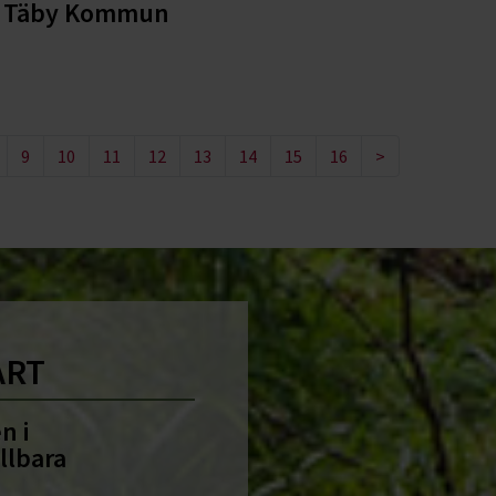
ör Täby Kommun
9
10
11
12
13
14
15
16
>
ART
n i
llbara