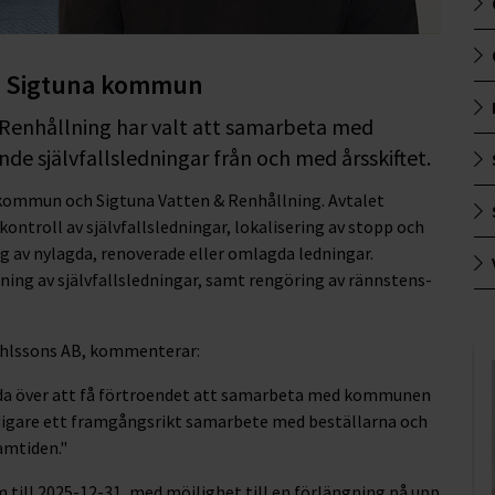
d Sigtuna kommun
Renhållning har valt att samarbeta med
nde självfallsledningar från och med årsskiftet.
kommun och Sigtuna Vatten & Renhållning. Avtalet
skontroll av självfallsledningar, lokalisering av stopp och
 av nylagda, renoverade eller omlagda ledningar.
ng av självfallsledningar, samt rengöring av rännstens-
 Ohlssons AB, kommenterar:
lada över att få förtroendet att samarbeta med kommunen
tidigare ett framgångsrikt samarbete med beställarna och
ramtiden."
ram till 2025-12-31, med möjlighet till en förlängning på upp