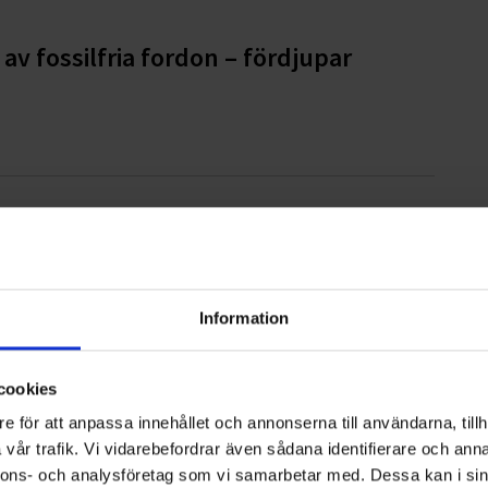
av fossilfria fordon – fördjupar
rna – Ohlssons växer kraftigt under
Information
cookies
g i Österåker och Vaxholm
e för att anpassa innehållet och annonserna till användarna, tillh
vår trafik. Vi vidarebefordrar även sådana identifierare och anna
nnons- och analysföretag som vi samarbetar med. Dessa kan i sin