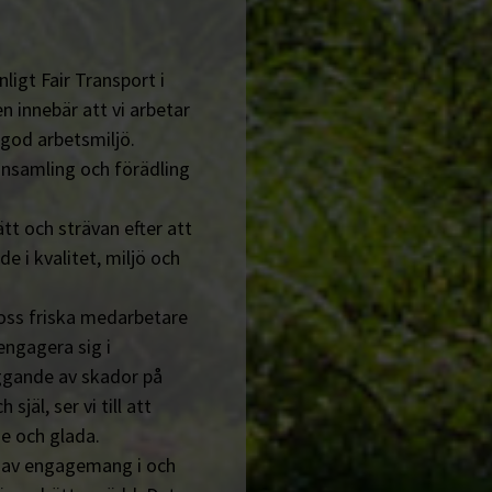
ligt Fair Transport i
n innebär att vi arbetar
 god arbetsmiljö.
insamling och förädling
tt och strävan efter att
de i kvalitet, miljö och
 oss friska medarbetare
engagera sig i
ggande av skador på
jäl, ser vi till att
e och glada.
n av engagemang i och