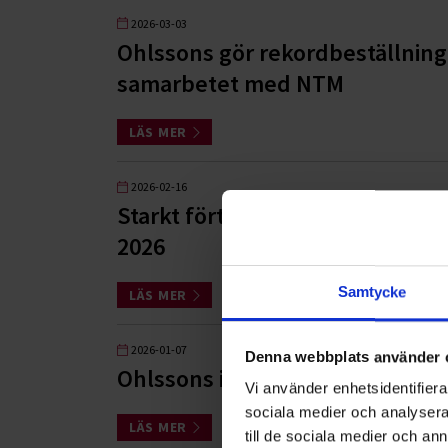
2026-03-03
Ohlssons gör rekordbeställning 
samarbetet med NTM
LÄS MER
2026-02-16
Starkt förtroende från kommune
2026
Samtycke
LÄS MER
2026-01-07
Denna webbplats använder 
Ohlssons i nytt fyrfacksuppdra
Vi använder enhetsidentifierar
sociala medier och analysera 
LÄS MER
till de sociala medier och a