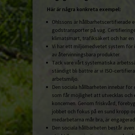
Här är några konkreta exempel:
Ohlssons är hållbarhetscertifierade en
godstransporter på väg. Certifieringe
klimatsmart, trafiksäkert och har en
Vi har ett miljömedvetet system för 
av återvinningsbara produkter.
Tack vare vårt systematiska arbetssä
ständigt bli bättre är vi ISO-certifiera
arbetsmiljö.
Den sociala hållbarheten innebär för
som får möjlighet att utvecklas och 
koncernen. Genom friskvård, föreby
jobbet och fokus på en sund kropp och s
medarbetarna mår bra, är engagerad
Den sociala hållbarheten består äve