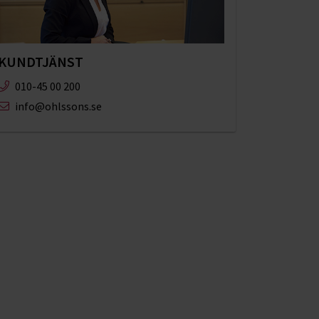
KUNDTJÄNST
010-45 00 200​
info@ohlssons.se