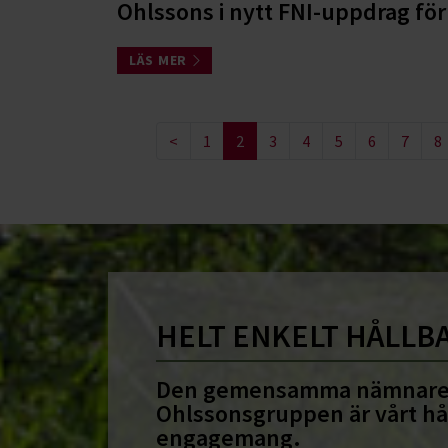
Ohlssons i nytt FNI-uppdrag f
LÄS MER
<
1
2
3
4
5
6
7
8
HELT ENKELT HÅLLB
Den gemensamma nämnare
Ohlssonsgruppen är vårt hå
engagemang.