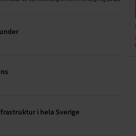
 kunder
ons
rastruktur i hela Sverige