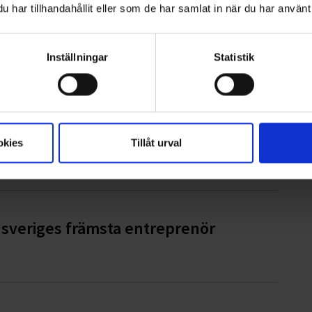
har tillhandahållit eller som de har samlat in när du har använt 
fonden
Inställningar
Statistik
g i Hylte kommun
okies
Tillåt urval
dsveriges främsta entreprenör