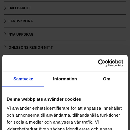
HÅLLBARHET
LANDSKRONA
NYA UPPDRAG
OHLSSONS REGION MITT
OHLSSONS REGION SYD
OHLSSONS REGION VÄST
Samtycke
Information
Om
OHLSSONSKOLLEGOR
Denna webbplats använder cookies
RENHÅLLNING
Vi använder enhetsidentifierare för att anpassa innehållet
SAMARBETEN
och annonserna till användarna, tillhandahålla funktioner
för sociala medier och analysera vår trafik. Vi
SOCIALT ANSVAR
vidarebefordrar även sådana identifierare och annan