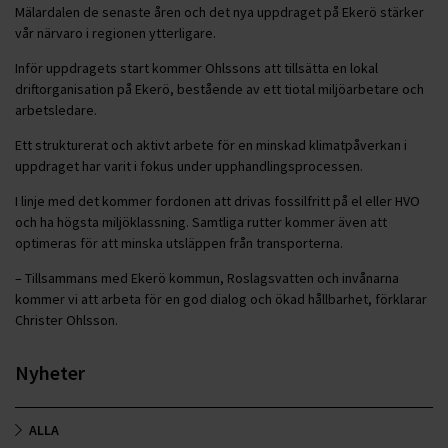
Mälardalen de senaste åren och det nya uppdraget på Ekerö stärker
vår närvaro i regionen ytterligare.
Inför uppdragets start kommer Ohlssons att tillsätta en lokal
driftorganisation på Ekerö, bestående av ett tiotal miljöarbetare och
arbetsledare.
Ett strukturerat och aktivt arbete för en minskad klimatpåverkan i
uppdraget har varit i fokus under upphandlingsprocessen.
I linje med det kommer fordonen att drivas fossilfritt på el eller HVO
och ha högsta miljöklassning. Samtliga rutter kommer även att
optimeras för att minska utsläppen från transporterna.
– Tillsammans med Ekerö kommun, Roslagsvatten och invånarna
kommer vi att arbeta för en god dialog och ökad hållbarhet, förklarar
Christer Ohlsson.
Nyheter
ALLA