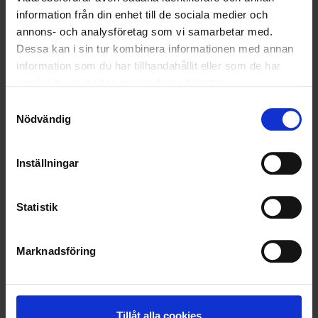
information från din enhet till de sociala medier och
VELLINGE
annons- och analysföretag som vi samarbetar med.
Dessa kan i sin tur kombinera informationen med annan
information som du har tillhandahållit eller som de har
samlat in när du har använt deras tjänster.
Samtyckesval
Nödvändig
Inställningar
Statistik
Marknadsföring
KUNDTJÄNST
010-45 00 200​
info@ohlssons.se
Tillåt alla cookies