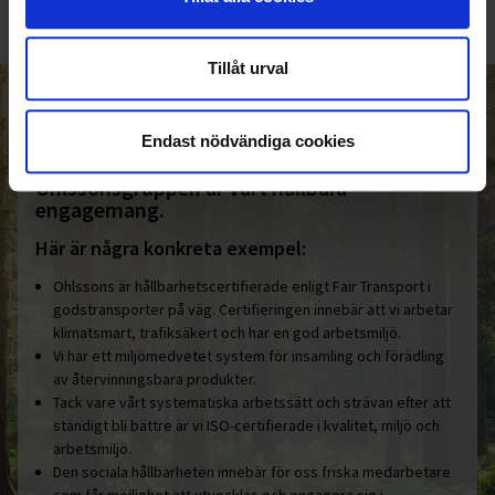
Tillåt urval
HELT ENKELT HÅLLBART
Endast nödvändiga cookies
Den gemensamma nämnaren i
Ohlssonsgruppen är vårt hållbara
engagemang.
Här är några konkreta exempel:
Ohlssons är hållbarhetscertifierade enligt Fair Transport i
godstransporter på väg. Certifieringen innebär att vi arbetar
klimatsmart, trafiksäkert och har en god arbetsmiljö.
Vi har ett miljömedvetet system för insamling och förädling
av återvinningsbara produkter.
Tack vare vårt systematiska arbetssätt och strävan efter att
ständigt bli bättre är vi ISO-certifierade i kvalitet, miljö och
arbetsmiljö.
Den sociala hållbarheten innebär för oss friska medarbetare