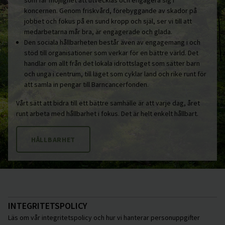
som får möjlighet att utvecklas och engagera sig i
koncernen. Genom friskvård, förebyggande av skador på
jobbet och fokus på en sund kropp och själ, ser vi till att
medarbetarna mår bra, är engagerade och glada.
Den sociala hållbarheten består även av engagemang i och
stöd till organisationer som verkar för en bättre värld. Det
handlar om allt från det lokala idrottslaget som sätter barn
och unga i centrum, till laget som cyklar land och rike runt för
att samla in pengar till Barncancerfonden.
Vårt sätt att bidra till ett bättre samhälle är att varje dag, året
runt arbeta med hållbarhet i fokus. Det är helt enkelt hållbart.
HÅLLBARHET
INTEGRITETSPOLICY
Läs om vår integritetspolicy och hur vi hanterar personuppgifter