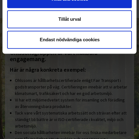
Tillåt urval
HELT ENKELT HÅLLBART
Endast nödvändiga cookies
Den gemensamma nämnaren i
Ohlssonsgruppen är vårt hållbara
engagemang.
Här är några konkreta exempel:
Ohlssons är hållbarhetscertifierade enligt Fair Transport i
godstransporter på väg. Certifieringen innebär att vi arbetar
klimatsmart, trafiksäkert och har en god arbetsmiljö.
Vi har ett miljömedvetet system för insamling och förädling
av återvinningsbara produkter.
Tack vare vårt systematiska arbetssätt och strävan efter att
ständigt bli bättre är vi ISO-certifierade i kvalitet, miljö och
arbetsmiljö.
Den sociala hållbarheten innebär för oss friska medarbetare