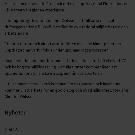
Mälardalen de senaste åren och det nya uppdraget på Ekerö stärker
vår närvaro i regionen ytterligare.
Inför uppdragets start kommer Ohlssons att tillsätta en lokal
driftorganisation på Ekerö, bestående av ett tiotal miljöarbetare och
arbetsledare.
Ett strukturerat och aktivt arbete för en minskad klimatpåverkan i
uppdraget har varit i fokus under upphandlingsprocessen.
I linje med det kommer fordonen att drivas fossilfritt på el eller HVO
och ha högsta miljöklassning. Samtliga rutter kommer även att
optimeras för att minska utsläppen från transporterna.
– Tillsammans med Ekerö kommun, Roslagsvatten och invånarna
kommer vi att arbeta för en god dialog och ökad hållbarhet, förklarar
Christer Ohlsson.
Nyheter
ALLA