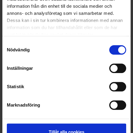
information från din enhet till de sociala medier och
VELLINGE
annons- och analysföretag som vi samarbetar med.
Dessa kan i sin tur kombinera informationen med annan
information som du har tillhandahållit eller som de har
samlat in när du har använt deras tjänster.
Samtyckesval
Nödvändig
Inställningar
Statistik
Marknadsföring
KUNDTJÄNST
010-45 00 200​
info@ohlssons.se
Tillåt alla cookies