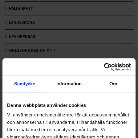
HÅLLBARHET
LANDSKRONA
NYA UPPDRAG
OHLSSONS REGION MITT
OHLSSONS REGION SYD
OHLSSONS REGION VÄST
Samtycke
Information
Om
OHLSSONSKOLLEGOR
Denna webbplats använder cookies
RENHÅLLNING
Vi använder enhetsidentifierare för att anpassa innehållet
SAMARBETEN
och annonserna till användarna, tillhandahålla funktioner
för sociala medier och analysera vår trafik. Vi
SOCIALT ANSVAR
vidarebefordrar även sådana identifierare och annan