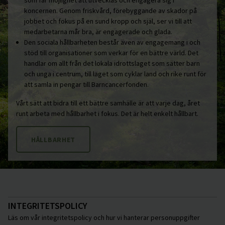
som får möjlighet att utvecklas och engagera sig i
koncernen. Genom friskvård, förebyggande av skador på
jobbet och fokus på en sund kropp och själ, ser vi till att
medarbetarna mår bra, är engagerade och glada.
Den sociala hållbarheten består även av engagemang i och
stöd till organisationer som verkar för en bättre värld. Det
handlar om allt från det lokala idrottslaget som sätter barn
och unga i centrum, till laget som cyklar land och rike runt för
att samla in pengar till Barncancerfonden.
Vårt sätt att bidra till ett bättre samhälle är att varje dag, året
runt arbeta med hållbarhet i fokus. Det är helt enkelt hållbart.
HÅLLBARHET
INTEGRITETSPOLICY
Läs om vår integritetspolicy och hur vi hanterar personuppgifter