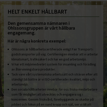
HELT ENKELT HÅLLBART
Den gemensamma nämnaren i
Ohlssonsgruppen är vårt hållbara
engagemang.
Här är några konkreta exempel:
Ohlssons är hållbarhetscertifierade enligt Fair Transport i
godstransporter på väg. Certifieringen innebär att vi arbetar
klimatsmart, trafiksäkert och har en god arbetsmiljö.
Vi har ett miljömedvetet system för insamling och förädling
av återvinningsbara produkter.
Tack vare vårt systematiska arbetssätt och strävan efter att
ständigt bli bättre är vi ISO-certifierade i kvalitet, miljö och
arbetsmiljö.
Den sociala hållbarheten innebär för oss friska medarbetare
som får möjlighet att utvecklas och engagera sig i
koncernen. Genom friskvård, förebyggande av skador på
jobbet och fokus på en sund kropp och själ, ser vi till att