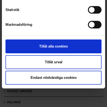
LANDSKRONA
Statistik
NYA UPPDRAG
Marknadsföring
OHLSSONS REGION MITT
OHLSSONS REGION SYD
Tillåt alla cookies
OHLSSONS REGION VÄST
OHLSSONSKOLLEGOR
Tillåt urval
RENHÅLLNING
Endast nödvändiga cookies
SAMARBETEN
SOCIALT ANSVAR
VELLINGE