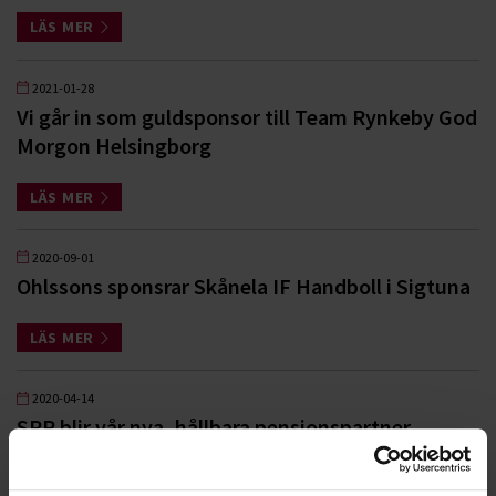
LÄS MER
2021-01-28
Vi går in som guldsponsor till Team Rynkeby God
Morgon Helsingborg
LÄS MER
2020-09-01
Ohlssons sponsrar Skånela IF Handboll i Sigtuna
LÄS MER
2020-04-14
SPP blir vår nya, hållbara pensionspartner
LÄS MER