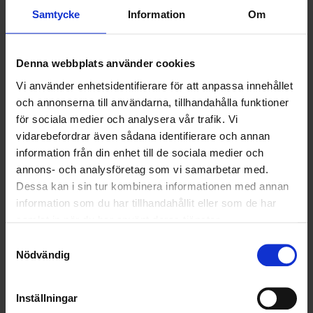
Samtycke
Information
Om
2020-02-24
Ohlssons går in som hållbar partner till Hittarps
IK
Denna webbplats använder cookies
Vi använder enhetsidentifierare för att anpassa innehållet
LÄS MER
och annonserna till användarna, tillhandahålla funktioner
för sociala medier och analysera vår trafik. Vi
2019-11-07
vidarebefordrar även sådana identifierare och annan
Flaggan i topp när Landskrona BoIS kvalar
information från din enhet till de sociala medier och
annons- och analysföretag som vi samarbetar med.
LÄS MER
Dessa kan i sin tur kombinera informationen med annan
information som du har tillhandahållit eller som de har
samlat in när du har använt deras tjänster.
Nyheter
Samtyckesval
Nödvändig
ALLA
HÅLLBARHET
Inställningar