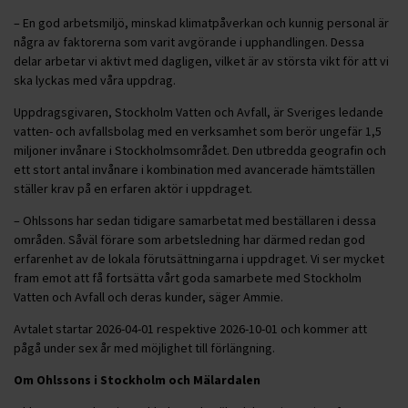
– En god arbetsmiljö, minskad klimatpåverkan och kunnig personal är
några av faktorerna som varit avgörande i upphandlingen. Dessa
delar arbetar vi aktivt med dagligen, vilket är av största vikt för att vi
ska lyckas med våra uppdrag.
Uppdragsgivaren, Stockholm Vatten och Avfall, är Sveriges ledande
vatten- och avfallsbolag med en verksamhet som berör ungefär 1,5
miljoner invånare i Stockholmsområdet. Den utbredda geografin och
ett stort antal invånare i kombination med avancerade hämtställen
ställer krav på en erfaren aktör i uppdraget.
– Ohlssons har sedan tidigare samarbetat med beställaren i dessa
områden. Såväl förare som arbetsledning har därmed redan god
erfarenhet av de lokala förutsättningarna i uppdraget. Vi ser mycket
fram emot att få fortsätta vårt goda samarbete med Stockholm
Vatten och Avfall och deras kunder, säger Ammie.
Avtalet startar 2026-04-01 respektive 2026-10-01 och kommer att
pågå under sex år med möjlighet till förlängning.
Om Ohlssons i Stockholm och Mälardalen