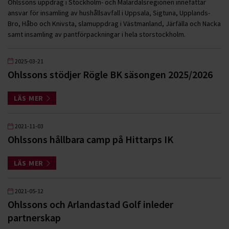
Ohlssons uppdrag i Stockholm- och Mälardalsregionen innefattar
ansvar för insamling av hushållsavfall i Uppsala, Sigtuna, Upplands-
Bro, Håbo och Knivsta, slamuppdrag i Västmanland, Järfälla och Nacka
samt insamling av pantförpackningar i hela storstockholm.
2025-03-21
Ohlssons stödjer Rögle BK säsongen 2025/2026
LÄS MER
2021-11-03
Ohlssons hållbara camp på Hittarps IK
LÄS MER
2021-05-12
Ohlssons och Arlandastad Golf inleder
partnerskap