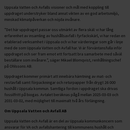
Uppsala Vatten och Avfalls visioner och mål med koppling till
uppdraget understryker bland annat vikten av en god arbetsmiljö,
minskad klimatpåverkan och nöjda invånare.
”Det här uppdraget passar oss utmärkt av flera skäl: vi har lång
erfarenhet av insamling av hushållsavfall i fyrfackskärl, vi har redan en
etablerad verksamhet i Uppsala och vi har värderingar som går i linje
med de som Uppsala Vatten och Avfall har. Vi är förväntansfulla inför
uppdraget och ser fram emot ett fortsatt bra samarbete med såväl
beställare som invånare.”, säger Mikael Blomqvist, renhållningschef
på Ohlssons AB.
Uppdraget kommer primärt att innebära hämtning av mat- och
restavfall samt förpackningar och returpapper från drygt 26 000
hushåll i Uppsala kommun. Samtliga fordon i uppdraget ska drivas
fossilfritt på biogas. Avtalet beräknas pågå mellan 2025-03-03 och
2031-03-02, med möjlighet till maximalt två års förlängning.
Om Uppsala Vatten och Avfall AB
Uppsala Vatten och Avfall är en del av Uppsala kommunkoncern som
ansvarar för VA och avfallshantering till kommunens hushåll och