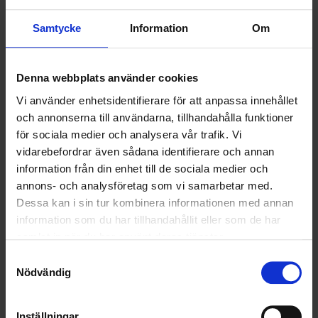
HÅLLBARHET
Samtycke
Information
Om
LANDSKRONA
NYA UPPDRAG
Denna webbplats använder cookies
Vi använder enhetsidentifierare för att anpassa innehållet
OHLSSONS REGION MITT
och annonserna till användarna, tillhandahålla funktioner
för sociala medier och analysera vår trafik. Vi
OHLSSONS REGION SYD
vidarebefordrar även sådana identifierare och annan
information från din enhet till de sociala medier och
OHLSSONS REGION VÄST
annons- och analysföretag som vi samarbetar med.
OHLSSONSKOLLEGOR
Dessa kan i sin tur kombinera informationen med annan
information som du har tillhandahållit eller som de har
RENHÅLLNING
samlat in när du har använt deras tjänster.
Samtyckesval
SAMARBETEN
Nödvändig
SOCIALT ANSVAR
Inställningar