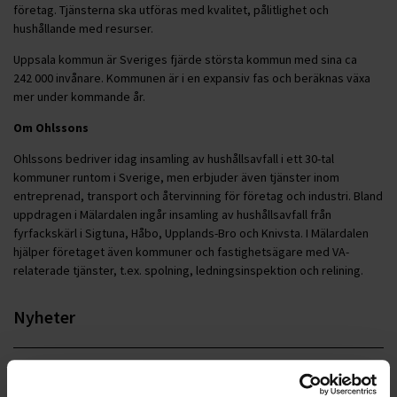
företag. Tjänsterna ska utföras med kvalitet, pålitlighet och
hushållande med resurser.
Uppsala kommun är Sveriges fjärde största kommun med sina ca
242 000 invånare. Kommunen är i en expansiv fas och beräknas växa
mer under kommande år.
Om Ohlssons
Ohlssons bedriver idag insamling av hushållsavfall i ett 30-tal
kommuner runtom i Sverige, men erbjuder även tjänster inom
entreprenad, transport och återvinning för företag och industri. Bland
uppdragen i Mälardalen ingår insamling av hushållsavfall från
fyrfackskärl i Sigtuna, Håbo, Upplands-Bro och Knivsta. I Mälardalen
hjälper företaget även kommuner och fastighetsägare med VA-
relaterade tjänster, t.ex. spolning, ledningsinspektion och relining.
Nyheter
ALLA