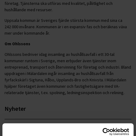
företag. Tjänsterna ska utföras med kvalitet, pålitlighet och
hushållande med resurser.
Uppsala kommun är Sveriges fjärde största kommun med sina ca
242 000 invånare. Kommunen är i en expansiv fas och beräknas växa
mer under kommande år.
Om Ohlssons
Ohlssons bedriver idag insamling av hushållsavfall i ett 30-tal
kommuner runtom i Sverige, men erbjuder även tjänster inom
entreprenad, transport och återvinning för företag och industri. Bland
uppdragen i Mälardalen ingår insamling av hushållsavfall från
fyrfackskärl i Sigtuna, Håbo, Upplands-Bro och Knivsta. I Mälardalen
hjälper företaget även kommuner och fastighetsägare med VA-
relaterade tjänster, t.ex. spolning, ledningsinspektion och relining.
Nyheter
ALLA