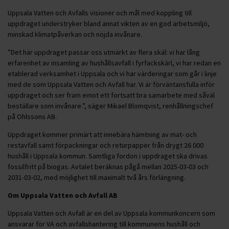
Uppsala Vatten och Avfalls visioner och mål med koppling till
uppdraget understryker bland annat vikten av en god arbetsmiljö,
minskad klimatpåverkan och nöjda invånare.
”Det här uppdraget passar oss utmärkt av flera skäl: vi har lång
erfarenhet av insamling av hushållsavfall i fyrfackskärl, vi har redan en
etablerad verksamhet i Uppsala och vi har värderingar som går i linje
med de som Uppsala Vatten och Avfall har. Vi är förväntansfulla inför
uppdraget och ser fram emot ett fortsatt bra samarbete med såväl
beställare som invånare.”, säger Mikael Blomqvist, renhållningschef
på Ohlssons AB.
Uppdraget kommer primärt att innebära hämtning av mat- och
restavfall samt förpackningar och returpapper från drygt 26 000
hushåll i Uppsala kommun. Samtliga fordon i uppdraget ska drivas
fossilfritt på biogas. Avtalet beräknas pågå mellan 2025-03-03 och
2031-03-02, med möjlighet till maximalt två års förlängning.
Om Uppsala Vatten och Avfall AB
Uppsala Vatten och Avfall är en del av Uppsala kommunkoncern som
ansvarar för VA och avfallshantering till kommunens hushåll och