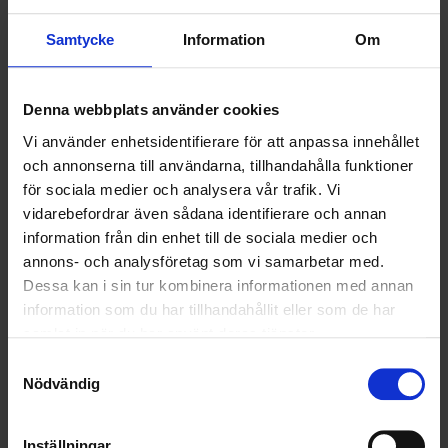
HÅLLBARHET
Samtycke
Information
Om
LANDSKRONA
NYA UPPDRAG
Denna webbplats använder cookies
Vi använder enhetsidentifierare för att anpassa innehållet
OHLSSONS REGION MITT
och annonserna till användarna, tillhandahålla funktioner
för sociala medier och analysera vår trafik. Vi
OHLSSONS REGION SYD
vidarebefordrar även sådana identifierare och annan
information från din enhet till de sociala medier och
OHLSSONS REGION VÄST
annons- och analysföretag som vi samarbetar med.
OHLSSONSKOLLEGOR
Dessa kan i sin tur kombinera informationen med annan
information som du har tillhandahållit eller som de har
RENHÅLLNING
samlat in när du har använt deras tjänster.
Samtyckesval
SAMARBETEN
Nödvändig
SOCIALT ANSVAR
Inställningar