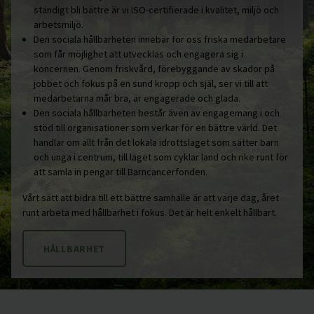
ständigt bli bättre är vi ISO-certifierade i kvalitet, miljö och
arbetsmiljö.
Den sociala hållbarheten innebär för oss friska medarbetare
som får möjlighet att utvecklas och engagera sig i
koncernen. Genom friskvård, förebyggande av skador på
jobbet och fokus på en sund kropp och själ, ser vi till att
medarbetarna mår bra, är engagerade och glada.
Den sociala hållbarheten består även av engagemang i och
stöd till organisationer som verkar för en bättre värld. Det
handlar om allt från det lokala idrottslaget som sätter barn
och unga i centrum, till laget som cyklar land och rike runt för
att samla in pengar till Barncancerfonden.
Vårt sätt att bidra till ett bättre samhälle är att varje dag, året
runt arbeta med hållbarhet i fokus. Det är helt enkelt hållbart.
HÅLLBARHET