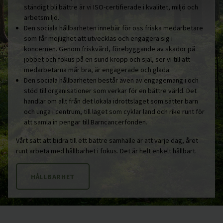
ständigt bli bättre är vi ISO-certifierade i kvalitet, miljö och
arbetsmiljö.
Den sociala hållbarheten innebär för oss friska medarbetare
som får möjlighet att utvecklas och engagera sig i
koncernen. Genom friskvård, förebyggande av skador på
jobbet och fokus på en sund kropp och själ, ser vi till att
medarbetarna mår bra, är engagerade och glada.
Den sociala hållbarheten består även av engagemang i och
stöd till organisationer som verkar för en bättre värld. Det
handlar om allt från det lokala idrottslaget som sätter barn
och unga i centrum, till laget som cyklar land och rike runt för
att samla in pengar till Barncancerfonden.
Vårt sätt att bidra till ett bättre samhälle är att varje dag, året
runt arbeta med hållbarhet i fokus. Det är helt enkelt hållbart.
HÅLLBARHET