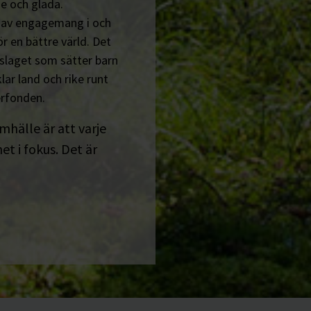
e och glada.
n av engagemang i och
r en bättre värld. Det
tslaget som sätter barn
lar land och rike runt
erfonden.
amhälle är att varje
t i fokus. Det är