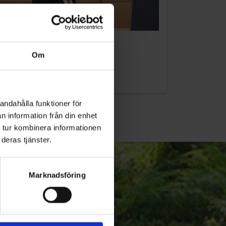
KUNDTJÄNST
Om
010-45 00 200​
info@ohlssons.se
andahålla funktioner för
n information från din enhet
 tur kombinera informationen
deras tjänster.
Marknadsföring