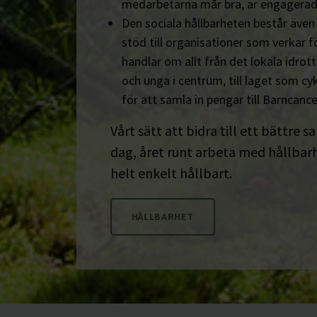
medarbetarna mår bra, är engagerad
Den sociala hållbarheten består äve
stöd till organisationer som verkar fö
handlar om allt från det lokala idrot
och unga i centrum, till laget som cyk
för att samla in pengar till Barncanc
Vårt sätt att bidra till ett bättre s
dag, året runt arbeta med hållbarhe
helt enkelt hållbart.
HÅLLBARHET