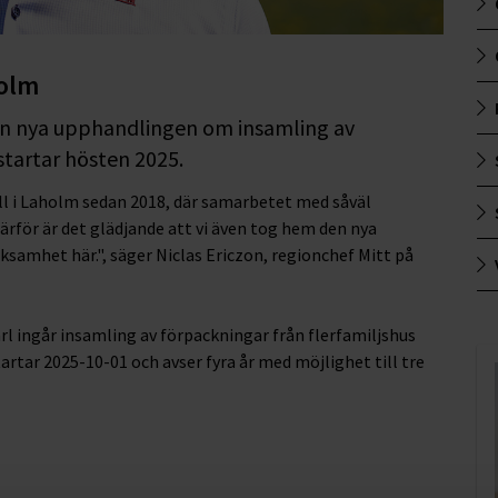
holm
den nya upphandlingen om insamling av
tartar hösten 2025.
all i Laholm sedan 2018, där samarbetet med såväl
ärför är det glädjande att vi även tog hem den nya
samhet här.", säger Niclas Ericzon, regionchef Mitt på
rl ingår insamling av förpackningar från flerfamiljshus
rtar 2025-10-01 och avser fyra år med möjlighet till tre