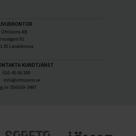
UVUDKONTOR
Ohlssons AB
rvsvägen 91
1 35 Landskrona
ONTAKTA KUNDTJÄNST
010-45 00 200
info@ohlssons.se
g.nr:
556559-3497