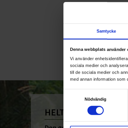
Samtycke
Denna webbplats använder 
Vi använder enhetsidentifierar
sociala medier och analysera 
till de sociala medier och a
med annan information som du 
Samtyckesval
Nödvändig
HELT ENKELT HÅLLB
Den gemensamma nämnare