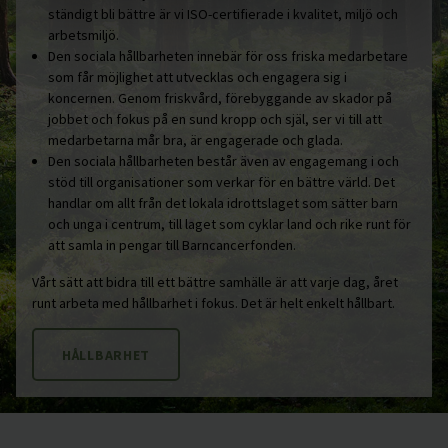
ständigt bli bättre är vi ISO-certifierade i kvalitet, miljö och
arbetsmiljö.
Den sociala hållbarheten innebär för oss friska medarbetare
som får möjlighet att utvecklas och engagera sig i
koncernen. Genom friskvård, förebyggande av skador på
jobbet och fokus på en sund kropp och själ, ser vi till att
medarbetarna mår bra, är engagerade och glada.
Den sociala hållbarheten består även av engagemang i och
stöd till organisationer som verkar för en bättre värld. Det
handlar om allt från det lokala idrottslaget som sätter barn
och unga i centrum, till laget som cyklar land och rike runt för
att samla in pengar till Barncancerfonden.
Vårt sätt att bidra till ett bättre samhälle är att varje dag, året
runt arbeta med hållbarhet i fokus. Det är helt enkelt hållbart.
HÅLLBARHET