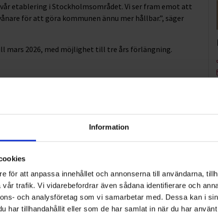
 vår etablering i Stockholmsområdet. Vi ser fram emot att
ånare för att göra kommunen ännu mer hållbar.”, säger
ll mars 2026, med möjlighet till tre års förlängning.
________________________________________
 renhållning, spol- och slamsugning. Med experter från
Information
ndustrier och företag. Bland de kommunala uppdragen ingår
 tömning av fettavskiljare åt Knivsta Kommun och
cookies
e för att anpassa innehållet och annonserna till användarna, tillh
entreprenaden och insamlingen av hushållsavfall i
vår trafik. Vi vidarebefordrar även sådana identifierare och anna
nivsta samt från och med mars 2021 Uppsala.
nnons- och analysföretag som vi samarbetar med. Dessa kan i sin
har tillhandahållit eller som de har samlat in när du har använt 
uppdrag av Pressretur i stora delar av Sverige. Med start