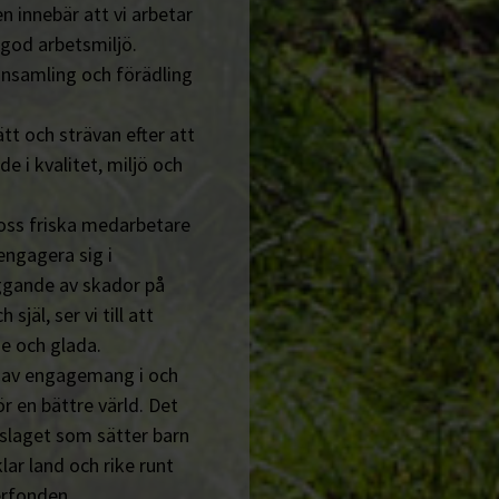
n innebär att vi arbetar
 god arbetsmiljö.
insamling och förädling
tt och strävan efter att
de i kvalitet, miljö och
 oss friska medarbetare
engagera sig i
ggande av skador på
jäl, ser vi till att
e och glada.
n av engagemang i och
r en bättre värld. Det
tslaget som sätter barn
lar land och rike runt
erfonden.