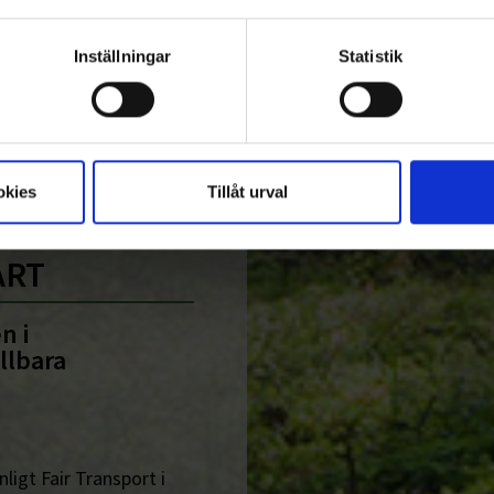
 Pantamera genom att ta över insamlingen av pantburkar
Inställningar
Statistik
okies
Tillåt urval
ART
n i
llbara
ligt Fair Transport i