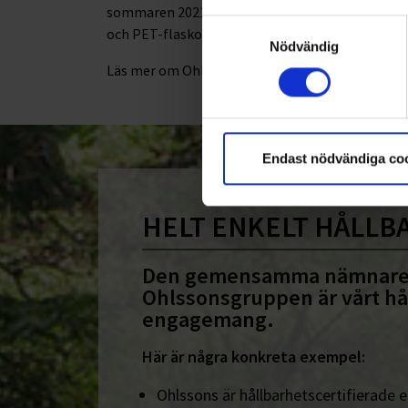
sommaren 2021 utökar Ohlssons uppdraget med
Samtyckesval
och PET-flaskor i Stockholms län.
Nödvändig
Läs mer om Ohlssons i region Mitt
här
.
Endast nödvändiga co
HELT ENKELT HÅLLB
Den gemensamma nämnare
Ohlssonsgruppen är vårt hå
engagemang.
Här är några konkreta exempel:
Ohlssons är hållbarhetscertifierade en