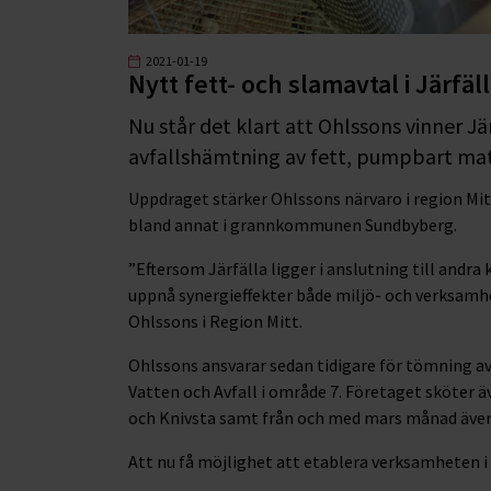
2021-01-19
Nytt fett- och slamavtal i Järf
Nu står det klart att Ohlssons vinner
avfallshämtning av fett, pumpbart mata
Uppdraget stärker Ohlssons närvaro i region Mitt
bland annat i grannkommunen Sundbyberg.
”Eftersom Järfälla ligger i anslutning till and
uppnå synergieffekter både miljö- och verksamhe
Ohlssons i Region Mitt.
Ohlssons ansvarar sedan tidigare för tömning a
Vatten och Avfall i område 7. Företaget sköter 
och Knivsta samt från och med mars månad även
Att nu få möjlighet att etablera verksamheten i 