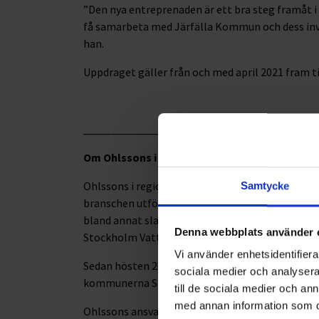
”Den nya entreprenaden är ett bra steg framåt i
få samarbeta med Järfälla Kommun och dess inv
han.
Uppdraget gäller från och med april 2021 fram ti
_________________________________________
Om Ohlssons i Region Mitt
Ohlssons i region Mitt är verksamma inom miljö,
Samtycke
branschen utförs VA-tjänster för fastigheter, i
bland annat slamentreprenad i Sundbyberg samt
Denna webbplats använder 
Stockholm Vatten och Avfall.
Vi använder enhetsidentifierar
Sedan hösten 2020 sköter Ohlssons renhållnings
sociala medier och analysera 
kommunerna Sigtuna, Håbo, Upplands-Bro och K
till de sociala medier och a
med annan information som du 
Ohlssons ansvarar även för tidningsinsamling på 