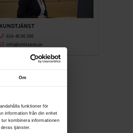
KUNDTJÄNST
010-45 00 200​
info@ohlssons.se
Om
andahålla funktioner för
n information från din enhet
 tur kombinera informationen
deras tjänster.