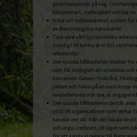
godstransporter på väg. Certifieringe
klimatsmart, trafiksäkert och har en
Vi har ett miljömedvetet system för 
av återvinningsbara produkter.
Tack vare vårt systematiska arbetssä
ständigt bli bättre är vi ISO-certifiera
arbetsmiljö.
Den sociala hållbarheten innebär för
som får möjlighet att utvecklas och 
koncernen. Genom friskvård, föreby
jobbet och fokus på en sund kropp och s
medarbetarna mår bra, är engagerad
Den sociala hållbarheten består äve
stöd till organisationer som verkar fö
handlar om allt från det lokala idrot
och unga i centrum, till laget som cyk
för att samla in pengar till Barncanc