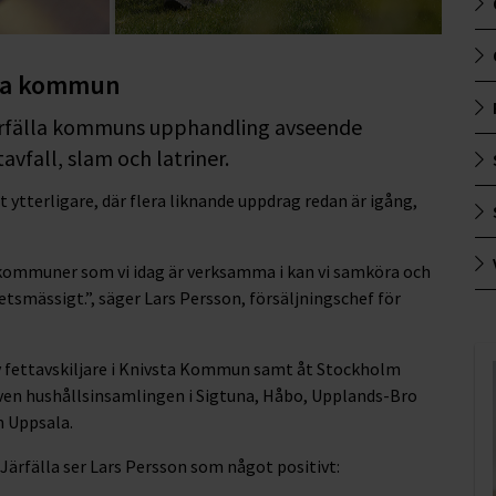
älla kommun
 Järfälla kommuns upphandling avseende
vfall, slam och latriner.
 ytterligare, där flera liknande uppdrag redan är igång,
ra kommuner som vi idag är verksamma i kan vi samköra och
tsmässigt.”, säger Lars Persson, försäljningschef för
v fettavskiljare i Knivsta Kommun samt åt Stockholm
även hushållsinsamlingen i Sigtuna, Håbo, Upplands-Bro
 Uppsala.
Järfälla ser Lars Persson som något positivt: