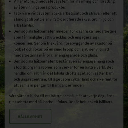
Vi har ett miljömedvetet system för insamling och förädling
av återvinningsbara produkter.
Tack vare vårt systematiska arbetssätt och strävan efter att
ständigt bli bättre är vi ISO-certifierade i kvalitet, miljö och
arbetsmiljö.
Den sociala hållbarheten innebär för oss friska medarbetare
som får möjlighet att utvecklas och engagera sig i
koncernen. Genom friskvård, förebyggande av skador på
jobbet och fokus på en sund kropp och själ, ser vi till att
medarbetarna mår bra, är engagerade och glada.
Den sociala hållbarheten består även av engagemang i och
stöd till organisationer som verkar för en bättre värld. Det
handlar om allt från det lokala idrottslaget som sätter barn
och unga i centrum, till laget som cyklar land och rike runt för
att samla in pengar till Barncancerfonden.
Vårt sätt att bidra till ett bättre samhälle är att varje dag, året
runt arbeta med hållbarhet i fokus. Det är helt enkelt hållbart.
HÅLLBARHET