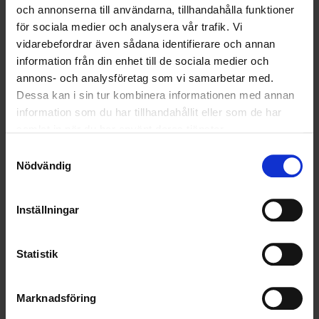
och annonserna till användarna, tillhandahålla funktioner
för sociala medier och analysera vår trafik. Vi
Nyheter
vidarebefordrar även sådana identifierare och annan
information från din enhet till de sociala medier och
annons- och analysföretag som vi samarbetar med.
ALLA
Dessa kan i sin tur kombinera informationen med annan
HÅLLBARHET
information som du har tillhandahållit eller som de har
samlat in när du har använt deras tjänster.
LANDSKRONA
Samtyckesval
Nödvändig
NYA UPPDRAG
OHLSSONS REGION MITT
Inställningar
OHLSSONS REGION SYD
Statistik
OHLSSONS REGION VÄST
Marknadsföring
OHLSSONSKOLLEGOR