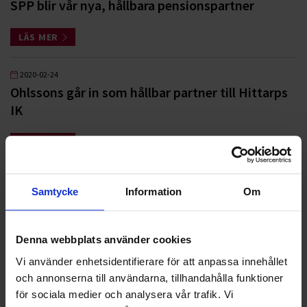
SPP blir vår nya, hållbara pensionspartner
LÄS MER
2020-02-24
Ohlssons går in som hållbar partner till Hittarps
IK
LÄS MER
2019-11-07
Samtycke
Information
Om
Flaggan i topp när Landskrona BoIS kvalar
LÄS MER
Denna webbplats använder cookies
Vi använder enhetsidentifierare för att anpassa innehållet
Nyheter
och annonserna till användarna, tillhandahålla funktioner
för sociala medier och analysera vår trafik. Vi
ALLA