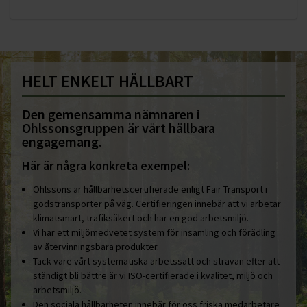
HELT ENKELT HÅLLBART
Den gemensamma nämnaren i
Ohlssonsgruppen är vårt hållbara
engagemang.
Här är några konkreta exempel:
Ohlssons är hållbarhetscertifierade enligt Fair Transport i
godstransporter på väg. Certifieringen innebär att vi arbetar
klimatsmart, trafiksäkert och har en god arbetsmiljö.
Vi har ett miljömedvetet system för insamling och förädling
av återvinningsbara produkter.
Tack vare vårt systematiska arbetssätt och strävan efter att
ständigt bli bättre är vi ISO-certifierade i kvalitet, miljö och
arbetsmiljö.
Den sociala hållbarheten innebär för oss friska medarbetare