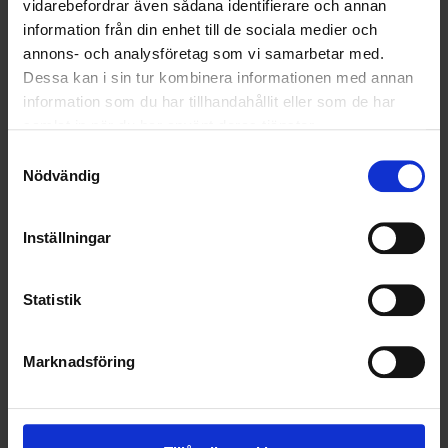
vidarebefordrar även sådana identifierare och annan
information från din enhet till de sociala medier och
HÅLLBARHET
annons- och analysföretag som vi samarbetar med.
Dessa kan i sin tur kombinera informationen med annan
LANDSKRONA
information som du har tillhandahållit eller som de har
samlat in när du har använt deras tjänster.
NYA UPPDRAG
Samtyckesval
Nödvändig
OHLSSONS REGION MITT
OHLSSONS REGION SYD
Inställningar
OHLSSONS REGION VÄST
Statistik
OHLSSONSKOLLEGOR
RENHÅLLNING
Marknadsföring
SAMARBETEN