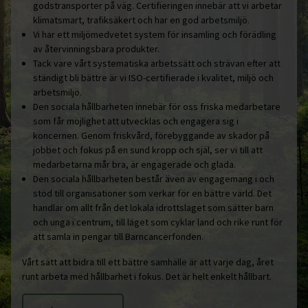
godstransporter på väg. Certifieringen innebär att vi arbetar
klimatsmart, trafiksäkert och har en god arbetsmiljö.
Vi har ett miljömedvetet system för insamling och förädling
av återvinningsbara produkter.
Tack vare vårt systematiska arbetssätt och strävan efter att
ständigt bli bättre är vi ISO-certifierade i kvalitet, miljö och
arbetsmiljö.
Den sociala hållbarheten innebär för oss friska medarbetare
som får möjlighet att utvecklas och engagera sig i
koncernen. Genom friskvård, förebyggande av skador på
jobbet och fokus på en sund kropp och själ, ser vi till att
medarbetarna mår bra, är engagerade och glada.
Den sociala hållbarheten består även av engagemang i och
stöd till organisationer som verkar för en bättre värld. Det
handlar om allt från det lokala idrottslaget som sätter barn
och unga i centrum, till laget som cyklar land och rike runt för
att samla in pengar till Barncancerfonden.
Vårt sätt att bidra till ett bättre samhälle är att varje dag, året
runt arbeta med hållbarhet i fokus. Det är helt enkelt hållbart.