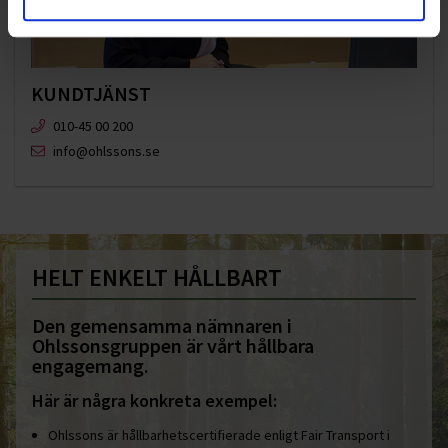
KUNDTJÄNST
010-45 00 200​
info@ohlssons.se
HELT ENKELT HÅLLBART
Den gemensamma nämnaren i
Ohlssonsgruppen är vårt hållbara
engagemang.
Här är några konkreta exempel:
Ohlssons är hållbarhetscertifierade enligt Fair Transport i