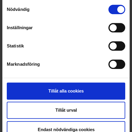
Samtyckesval
OHLSSONSKOLLEGOR
Nödvändig
RENHÅLLNING
Inställningar
SAMARBETEN
Statistik
SOCIALT ANSVAR
VELLINGE
Marknadsföring
Tillåt alla cookies
Tillåt urval
Endast nödvändiga cookies