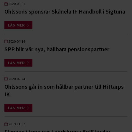
2020-09-01
Ohlssons sponsrar Skånela IF Handboll i Sigtuna
LÄS MER
2020-04-14
SPP blir vår nya, hållbara pensionspartner
LÄS MER
2020-02-24
Ohlssons går in som hållbar partner till Hittarps
IK
LÄS MER
2019-11-07
Flaggan i topp när Landskrona BoIS kvalar