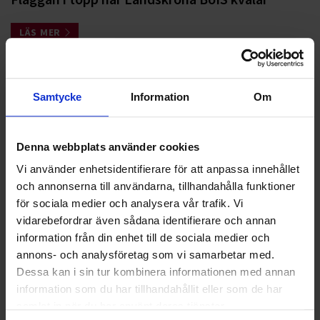
LÄS MER
Nyheter
Samtycke
Information
Om
ALLA
HÅLLBARHET
Denna webbplats använder cookies
Vi använder enhetsidentifierare för att anpassa innehållet
LANDSKRONA
och annonserna till användarna, tillhandahålla funktioner
för sociala medier och analysera vår trafik. Vi
NYA UPPDRAG
vidarebefordrar även sådana identifierare och annan
information från din enhet till de sociala medier och
OHLSSONS REGION MITT
annons- och analysföretag som vi samarbetar med.
Dessa kan i sin tur kombinera informationen med annan
OHLSSONS REGION SYD
information som du har tillhandahållit eller som de har
OHLSSONS REGION VÄST
samlat in när du har använt deras tjänster.