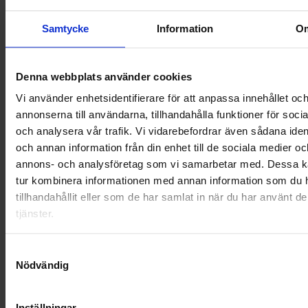
OHLSSONS REGION MITT
Samtycke
Information
O
OHLSSONS REGION SYD
OHLSSONS REGION VÄST
Denna webbplats använder cookies
Vi använder enhetsidentifierare för att anpassa innehållet oc
OHLSSONSKOLLEGOR
annonserna till användarna, tillhandahålla funktioner för soci
och analysera vår trafik. Vi vidarebefordrar även sådana ident
RENHÅLLNING
och annan information från din enhet till de sociala medier oc
annons- och analysföretag som vi samarbetar med. Dessa ka
SAMARBETEN
tur kombinera informationen med annan information som du 
SOCIALT ANSVAR
tillhandahållit eller som de har samlat in när du har använt d
tjänster.
VELLINGE
Samtyckesval
Nödvändig
Inställningar