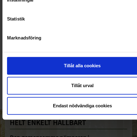
Statistik
Marknadsföring
KUNDTJÄNST
Tillåt alla cookies
010-45 00 200​
info@ohlssons.se
Tillåt urval
Endast nödvändiga cookies
HELT ENKELT HÅLLBART