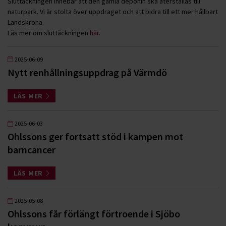
Sluttäckningen innebär att den gamla deponin ska återställas till
naturpark. Vi är stolta över uppdraget och att bidra till ett mer hållbart
Landskrona.
Läs mer om sluttäckningen
här
.
2025-06-09
Nytt renhållningsuppdrag på Värmdö
LÄS MER
2025-06-03
Ohlssons ger fortsatt stöd i kampen mot
barncancer
LÄS MER
2025-05-08
Ohlssons får förlängt förtroende i Sjöbo