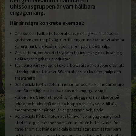
Den gemensamma nämnaren i
Ohlssonsgruppen är vårt hållbara
engagemang.
Här är några konkreta exempel:
Ohlssons är hållbarhetscertifierade enligt Fair Transport i
godstransporter på väg. Certifieringen innebär att vi arbetar
klimatsmart, trafiksäkert och har en god arbetsmiljö.
Vi har ett miljömedvetet system för insamling och förädling
av återvinningsbara produkter.
Tack vare vårt systematiska arbetssätt och strävan efter att
ständigt bli bättre är vi ISO-certifierade i kvalitet, miljö och
arbetsmiljö.
Den sociala hållbarheten innebär för oss friska medarbetare
som får möjlighet att utvecklas och engagera sig i
koncernen. Genom friskvård, förebyggande av skador på
jobbet och fokus på en sund kropp och själ, ser vi till att
medarbetarna mår bra, är engagerade och glada.
Den sociala hållbarheten består även av engagemang i och
stöd till organisationer som verkar för en bättre värld. Det
handlar om allt från det lokala idrottslaget som sätter barn
och unga i centrum, till laget som cyklar land och rike runt för