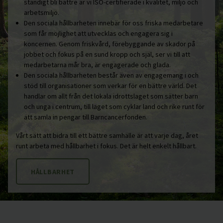
ständigt bli bättre är vi ISO-certifierade i kvalitet, miljö och
arbetsmiljö.
Den sociala hållbarheten innebär för oss friska medarbetare
som får möjlighet att utvecklas och engagera sig i
koncernen. Genom friskvård, förebyggande av skador på
jobbet och fokus på en sund kropp och själ, ser vi till att
medarbetarna mår bra, är engagerade och glada.
Den sociala hållbarheten består även av engagemang i och
stöd till organisationer som verkar för en bättre värld. Det
handlar om allt från det lokala idrottslaget som sätter barn
och unga i centrum, till laget som cyklar land och rike runt för
att samla in pengar till Barncancerfonden.
Vårt sätt att bidra till ett bättre samhälle är att varje dag, året
runt arbeta med hållbarhet i fokus. Det är helt enkelt hållbart.
HÅLLBARHET