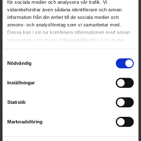
för sociala medier och analysera vår trafik. Vi
vidarebefordrar även sådana identifierare och annan
ALLA
information från din enhet till de sociala medier och
annons- och analysföretag som vi samarbetar med.
HÅLLBARHET
Dessa kan i sin tur kombinera informationen med annan
information som du har tillhandahållit eller som de har
LANDSKRONA
samlat in när du har använt deras tjänster.
Samtyckesval
NYA UPPDRAG
Nödvändig
OHLSSONS REGION MITT
Inställningar
OHLSSONS REGION SYD
OHLSSONS REGION VÄST
Statistik
OHLSSONSKOLLEGOR
Marknadsföring
RENHÅLLNING