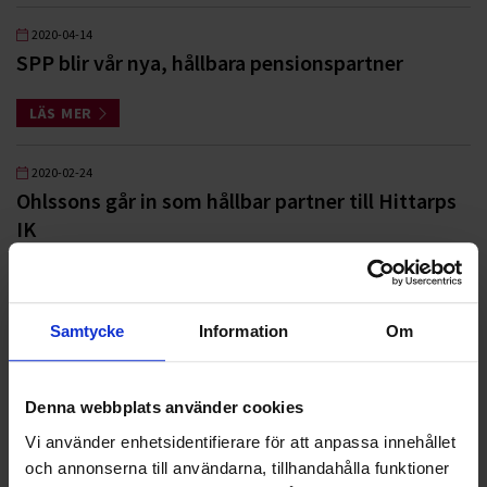
2020-04-14
SPP blir vår nya, hållbara pensionspartner
LÄS MER
2020-02-24
Ohlssons går in som hållbar partner till Hittarps
IK
LÄS MER
Samtycke
Information
Om
2019-11-07
Flaggan i topp när Landskrona BoIS kvalar
Denna webbplats använder cookies
LÄS MER
Vi använder enhetsidentifierare för att anpassa innehållet
och annonserna till användarna, tillhandahålla funktioner
Nyheter