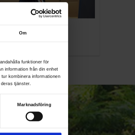
KUNDTJÄNST
Om
010-45 00 200​
info@ohlssons.se
andahålla funktioner för
n information från din enhet
 tur kombinera informationen
deras tjänster.
Marknadsföring