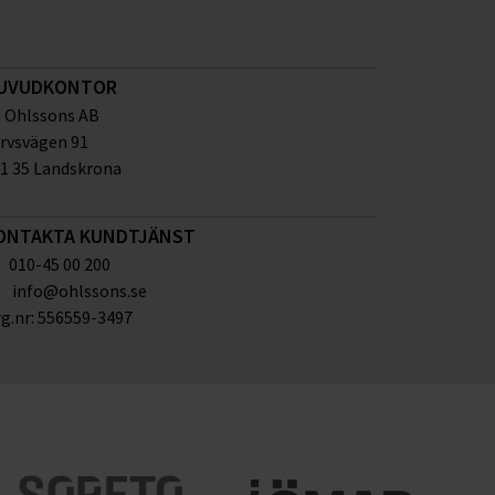
UVUDKONTOR
Ohlssons AB
rvsvägen 91
1 35 Landskrona
ONTAKTA KUNDTJÄNST
010-45 00 200
info@ohlssons.se
g.nr:
556559-3497