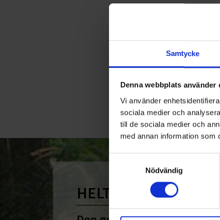
Samtycke
Denna webbplats använder 
Vi använder enhetsidentifierar
sociala medier och analysera 
till de sociala medier och a
med annan information som du 
Samtyckesval
Nödvändig
HELT ENKELT HÅLLB
Den gemensamma nämnare