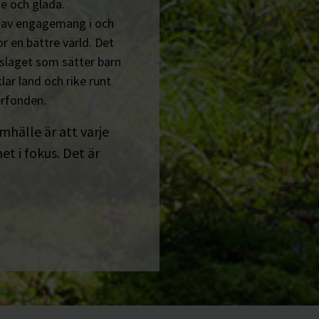
e och glada.
n av engagemang i och
r en bättre värld. Det
tslaget som sätter barn
lar land och rike runt
erfonden.
amhälle är att varje
t i fokus. Det är