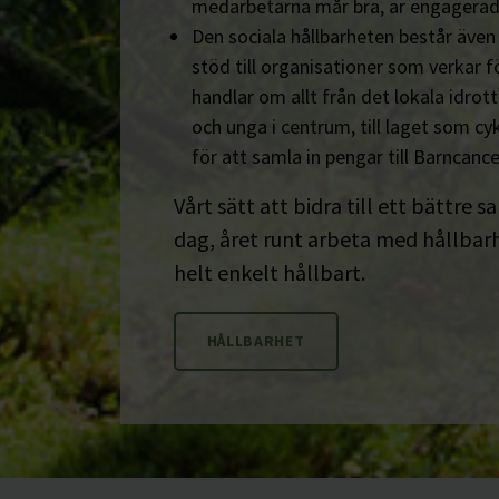
medarbetarna mår bra, är engagerad
Den sociala hållbarheten består äve
stöd till organisationer som verkar fö
handlar om allt från det lokala idrot
och unga i centrum, till laget som cyk
för att samla in pengar till Barncanc
Vårt sätt att bidra till ett bättre s
dag, året runt arbeta med hållbarhe
helt enkelt hållbart.
HÅLLBARHET