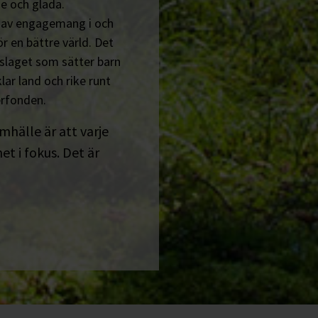
e och glada.
n av engagemang i och
r en bättre värld. Det
tslaget som sätter barn
lar land och rike runt
erfonden.
amhälle är att varje
t i fokus. Det är