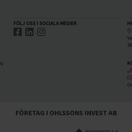
FÖLJ OSS I SOCIALA MEDIER
H
Va
26
K
01
Or
FÖRETAG I OHLSSONS INVEST AB