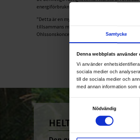
energiförbrukningen.
”Detta är en mycket spännande satsning med sto
tillsammans med våra medarbetare bli den ledand
Ohlssonskoncernen.
Samtycke
Denna webbplats använder 
Vi använder enhetsidentifierar
sociala medier och analysera 
till de sociala medier och a
med annan information som du 
Samtyckesval
Nödvändig
HELT ENKELT HÅLLB
Den gemensamma nämnare