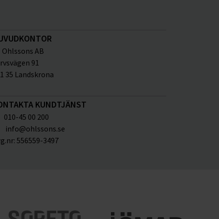
UVUDKONTOR
Ohlssons AB
rvsvägen 91
1 35 Landskrona
ONTAKTA KUNDTJÄNST
010-45 00 200
info@ohlssons.se
g.nr:
556559-3497