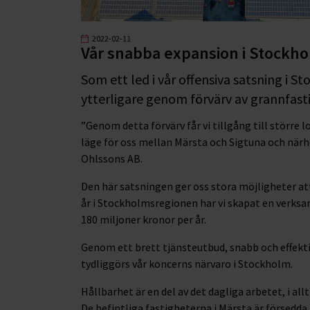
2022-02-11
Vår snabba expansion i Stockh
Som ett led i vår offensiva satsning i S
ytterligare genom förvärv av grannfastig
”Genom detta förvärv får vi tillgång till större 
läge för oss mellan Märsta och Sigtuna och närhe
Ohlssons AB.
Den här satsningen ger oss stora möjligheter at
år i Stockholmsregionen har vi skapat en verks
180 miljoner kronor per år.
Genom ett brett tjänsteutbud, snabb och effekti
tydliggörs vår koncerns närvaro i Stockholm.
Hållbarhet är en del av det dagliga arbetet, i all
De befintliga fastigheterna i Märsta är försedda m