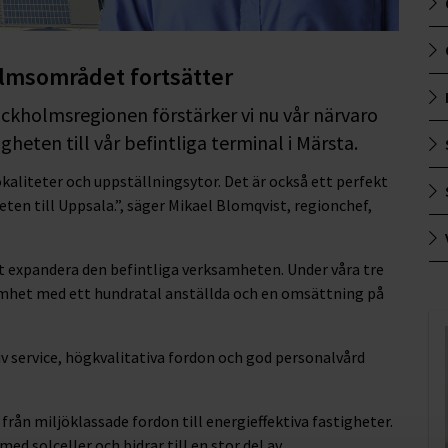
olmsområdet fortsätter
tockholmsregionen förstärker vi nu vår närvaro
heten till vår befintliga terminal i Märsta.
lokaliteter och uppställningsytor. Det är också ett perfekt
ten till Uppsala.”, säger Mikael Blomqvist, regionchef,
t expandera den befintliga verksamheten. Under våra tre
amhet med ett hundratal anställda och en omsättning på
v service, högkvalitativa fordon och god personalvård
t från miljöklassade fordon till energieffektiva fastigheter.
ed solceller och bidrar till en stor del av