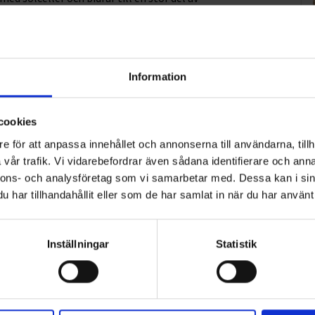
ra utvecklingsmöjligheter. Vi ser fram emot att
e aktören i regionen.”, säger Christer Ohlsson, ägare,
Information
cookies
e för att anpassa innehållet och annonserna till användarna, tillh
vår trafik. Vi vidarebefordrar även sådana identifierare och anna
nnons- och analysföretag som vi samarbetar med. Dessa kan i sin
har tillhandahållit eller som de har samlat in när du har använt 
Inställningar
Statistik
ART
n i