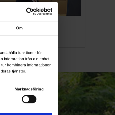
KUNDTJÄNST
Om
010-45 00 200​
info@ohlssons.se
andahålla funktioner för
n information från din enhet
 tur kombinera informationen
deras tjänster.
Marknadsföring