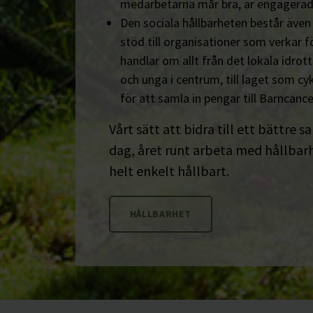
medarbetarna mår bra, är engagerad
Den sociala hållbarheten består äve
stöd till organisationer som verkar fö
handlar om allt från det lokala idrot
och unga i centrum, till laget som cyk
för att samla in pengar till Barncanc
Vårt sätt att bidra till ett bättre s
dag, året runt arbeta med hållbarhe
helt enkelt hållbart.
HÅLLBARHET