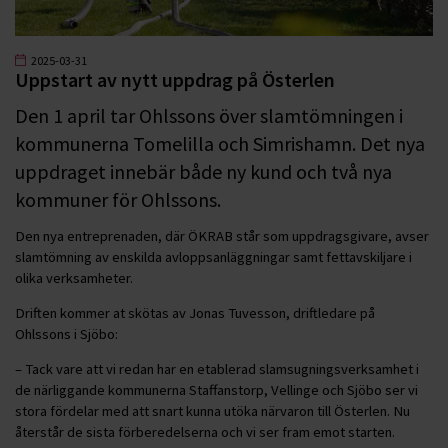
2025-03-31
Uppstart av nytt uppdrag på Österlen
Den 1 april tar Ohlssons över slamtömningen i
kommunerna Tomelilla och Simrishamn. Det nya
uppdraget innebär både ny kund och två nya
kommuner för Ohlssons.
Den nya entreprenaden, där ÖKRAB står som uppdragsgivare, avser
slamtömning av enskilda avloppsanläggningar samt fettavskiljare i
olika verksamheter.
Driften kommer at skötas av Jonas Tuvesson, driftledare på
Ohlssons i Sjöbo:
– Tack vare att vi redan har en etablerad slamsugningsverksamhet i
de närliggande kommunerna Staffanstorp, Vellinge och Sjöbo ser vi
stora fördelar med att snart kunna utöka närvaron till Österlen. Nu
återstår de sista förberedelserna och vi ser fram emot starten.