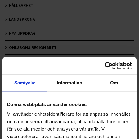
HÅLLBARHET
LANDSKRONA
NYA UPPDRAG
OHLSSONS REGION MITT
OHLSSONS REGION SYD
OHLSSONS REGION VÄST
Samtycke
Information
Om
OHLSSONSKOLLEGOR
RENHÅLLNING
Denna webbplats använder cookies
Vi använder enhetsidentifierare för att anpassa innehållet
SAMARBETEN
och annonserna till användarna, tillhandahålla funktioner
för sociala medier och analysera vår trafik. Vi
SOCIALT ANSVAR
vidarebefordrar även sådana identifierare och annan