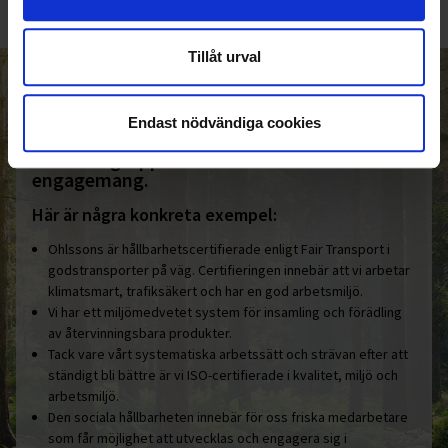
Tillåt urval
HELT ENKELT HÅLLBART
Endast nödvändiga cookies
Den gemensamma nämnaren i
Ohlssonsgruppen är vårt hållbara
engagemang.
Här är några konkreta exempel:
Ohlssons är hållbarhetscertifierade enligt Fair Transport i
godstransporter på väg. Certifieringen innebär att vi arbetar
klimatsmart, trafiksäkert och har en god arbetsmiljö.
Vi har ett miljömedvetet system för insamling och förädling
av återvinningsbara produkter.
Tack vare vårt systematiska arbetssätt och strävan efter att
ständigt bli bättre är vi ISO-certifierade i kvalitet, miljö och
arbetsmiljö.
Den sociala hållbarheten innebär för oss friska medarbetare
som får möjlighet att utvecklas och engagera sig i