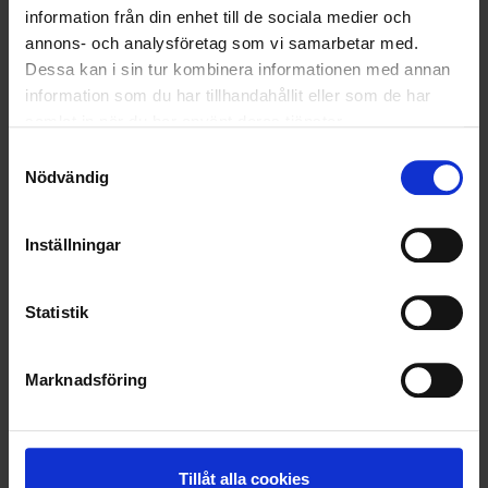
information från din enhet till de sociala medier och
VELLINGE
annons- och analysföretag som vi samarbetar med.
Dessa kan i sin tur kombinera informationen med annan
information som du har tillhandahållit eller som de har
samlat in när du har använt deras tjänster.
Samtyckesval
Nödvändig
Inställningar
Statistik
Marknadsföring
KUNDTJÄNST
010-45 00 200​
info@ohlssons.se
Tillåt alla cookies