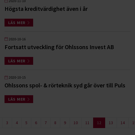
2020-11-10
Högsta kreditvärdighet även i år
LÄS MER
2020-10-16
Fortsatt utveckling för Ohlssons Invest AB
LÄS MER
2020-10-15
Ohlssons spol- & rörteknik syd går över till Puls
LÄS MER
3
4
5
6
7
8
9
10
11
12
13
14
1