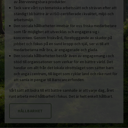
av återvinningsbara produkter.
Tack vare vårt systematiska arbetssätt och strävan efter att
ständigt bli bättre är vi ISO-certifierade i kvalitet, miljö och
arbetsmiljö.
Den sociala hållbarheten innebär för oss friska medarbetare
som får möjlighet att utvecklas och engagera sig i
koncernen. Genom friskvård, förebyggande av skador på
jobbet och fokus på en sund kropp och själ, ser vi till att
medarbetarna mår bra, är engagerade och glada.
Den sociala hållbarheten består även av engagemang i och
stöd till organisationer som verkar för en bättre värld. Det
handlar om allt från det lokala idrottslaget som sätter barn
och unga i centrum, till laget som cyklar land och rike runt för
att samla in pengar till Barncancerfonden.
Vårt sätt att bidra till ett bättre samhälle är att varje dag, året
runt arbeta med hållbarhet i fokus. Det är helt enkelt hållbart.
HÅLLBARHET