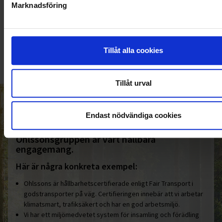
Marknadsföring
KUNDTJÄNST
010-45 00 200​
info@ohlssons.se
Tillåt alla cookies
Tillåt urval
HELT ENKELT HÅLLBART
Endast nödvändiga cookies
Den gemensamma nämnaren i
Ohlssonsgruppen är vårt hållbara
engagemang.
Här är några konkreta exempel:
Ohlssons är hållbarhetscertifierade enligt Fair Transport i
godstransporter på väg. Certifieringen innebär att vi arbetar
klimatsmart, trafiksäkert och har en god arbetsmiljö.
Vi har ett miljömedvetet system för insamling och förädling