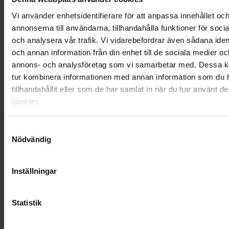
RENHÅLLNING
Vi använder enhetsidentifierare för att anpassa innehållet oc
SAMARBETEN
annonserna till användarna, tillhandahålla funktioner för soci
och analysera vår trafik. Vi vidarebefordrar även sådana ident
SOCIALT ANSVAR
och annan information från din enhet till de sociala medier oc
annons- och analysföretag som vi samarbetar med. Dessa ka
VELLINGE
tur kombinera informationen med annan information som du 
tillhandahållit eller som de har samlat in när du har använt d
tjänster.
Samtyckesval
Nödvändig
Inställningar
Statistik