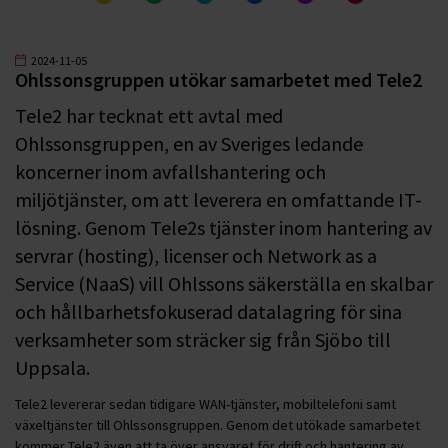
2024-11-05
Ohlssonsgruppen utökar samarbetet med Tele2
Tele2 har tecknat ett avtal med
Ohlssonsgruppen, en av Sveriges ledande
koncerner inom avfallshantering och
miljötjänster, om att leverera en omfattande IT-
lösning. Genom Tele2s tjänster inom hantering av
servrar (hosting), licenser och Network as a
Service (NaaS) vill Ohlssons säkerställa en skalbar
och hållbarhetsfokuserad datalagring för sina
verksamheter som sträcker sig från Sjöbo till
Uppsala.
Tele2 levererar sedan tidigare WAN-tjänster, mobiltelefoni samt
växeltjänster till Ohlssonsgruppen. Genom det utökade samarbetet
kommer Tele2 även att ta över ansvaret för drift och hantering av