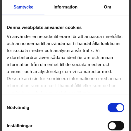
Samtycke
Information
Om
Om Tele2
Tele2 är en ledande telekomoperatör med huvudkontor i Stockholm.
Företaget erbjuder ett brett utbud av tjänster med fokus på
Denna webbplats använder cookies
tillgänglighet, säkerhet och hållbarhet. 2024 utsågs Tele2 till Sveriges
Vi använder enhetsidentifierare för att anpassa innehållet
mest hållbara företag, och hamnade på plats 37 globalt, när Time
och annonserna till användarna, tillhandahålla funktioner
Magazine och Statista publicerade en lista över världens mest
hållbara företag.
för sociala medier och analysera vår trafik. Vi
vidarebefordrar även sådana identifierare och annan
Tele2 grundades 1993 och är noterat på Nasdaq Stockholm. Under 2023
information från din enhet till de sociala medier och
omsatte bolaget 29 miljarder kronor, med en underliggande EBITDAaL på
annons- och analysföretag som vi samarbetar med.
10 miljarder kronor. För de senaste nyheterna och finansiella definitioner,
Dessa kan i sin tur kombinera informationen med annan
vänligen se
www.tele2.com
.
information som du har tillhandahållit eller som de har
samlat in när du har använt deras tjänster.
Nyheter
Samtyckesval
Nödvändig
ALLA
HÅLLBARHET
Inställningar