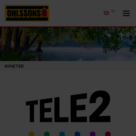
(0)
NYHETER