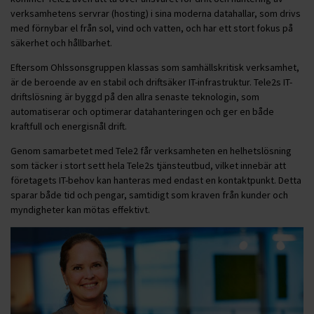
verksamhetens servrar (hosting) i sina moderna datahallar, som drivs
med förnybar el från sol, vind och vatten, och har ett stort fokus på
säkerhet och hållbarhet.
Eftersom Ohlssonsgruppen klassas som samhällskritisk verksamhet,
är de beroende av en stabil och driftsäker IT-infrastruktur. Tele2s IT-
driftslösning är byggd på den allra senaste teknologin, som
automatiserar och optimerar datahanteringen och ger en både
kraftfull och energisnål drift.
Genom samarbetet med Tele2 får verksamheten en helhetslösning
som täcker i stort sett hela Tele2s tjänsteutbud, vilket innebär att
företagets IT-behov kan hanteras med endast en kontaktpunkt. Detta
sparar både tid och pengar, samtidigt som kraven från kunder och
myndigheter kan mötas effektivt.