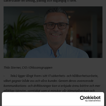
säkerställer en smidig, pålitlig och tillgänglig IT-drift.
Thilo Sterner, CIO i Ohlssonsgruppen
-
Tele2 ligger långt fram i sitt IT-säkerhets- och hållbarhetsarbete,
vilket gagnar både oss och våra kunder. Genom deras avancerade
kommunikations- och driftlösningar kan vi erbjuda ännu bättre och mer
pålitliga tjänster, samtidigt som vi minskar vår klimatpåverkan och
stärker vår säkerhet. Vi ser fram emot att fortsätta vår resa
tillsammans med Tele2 och skapa en mer hållbar och säker framtid,
säger Thilo Sterner, CIO på Ohlssonsgruppen.