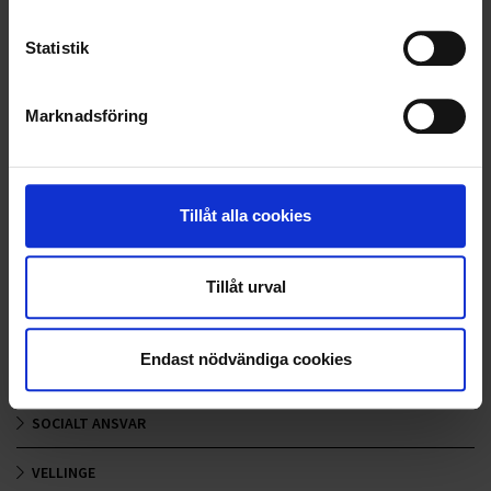
LANDSKRONA
Statistik
NYA UPPDRAG
Marknadsföring
OHLSSONS REGION MITT
OHLSSONS REGION SYD
Tillåt alla cookies
OHLSSONS REGION VÄST
OHLSSONSKOLLEGOR
Tillåt urval
RENHÅLLNING
Endast nödvändiga cookies
SAMARBETEN
SOCIALT ANSVAR
VELLINGE