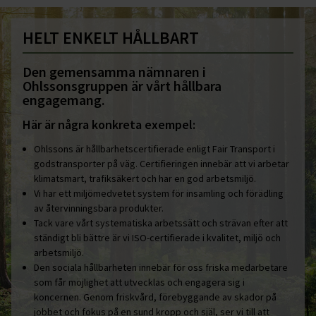
HELT ENKELT HÅLLBART
Den gemensamma nämnaren i
Ohlssonsgruppen är vårt hållbara
engagemang.
Här är några konkreta exempel:
Ohlssons är hållbarhetscertifierade enligt Fair Transport i
godstransporter på väg. Certifieringen innebär att vi arbetar
klimatsmart, trafiksäkert och har en god arbetsmiljö.
Vi har ett miljömedvetet system för insamling och förädling
av återvinningsbara produkter.
Tack vare vårt systematiska arbetssätt och strävan efter att
ständigt bli bättre är vi ISO-certifierade i kvalitet, miljö och
arbetsmiljö.
Den sociala hållbarheten innebär för oss friska medarbetare
som får möjlighet att utvecklas och engagera sig i
koncernen. Genom friskvård, förebyggande av skador på
jobbet och fokus på en sund kropp och själ, ser vi till att