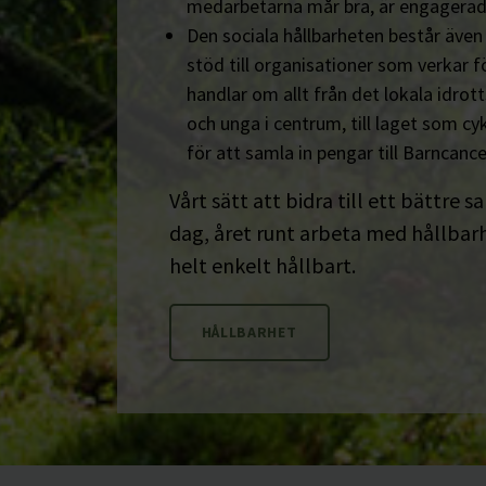
medarbetarna mår bra, är engagerad
Den sociala hållbarheten består äve
stöd till organisationer som verkar fö
handlar om allt från det lokala idrot
och unga i centrum, till laget som cyk
för att samla in pengar till Barncanc
Vårt sätt att bidra till ett bättre s
dag, året runt arbeta med hållbarhe
helt enkelt hållbart.
HÅLLBARHET