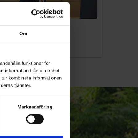
KUNDTJÄNST
Om
010-45 00 200​
info@ohlssons.se
andahålla funktioner för
n information från din enhet
 tur kombinera informationen
deras tjänster.
Marknadsföring