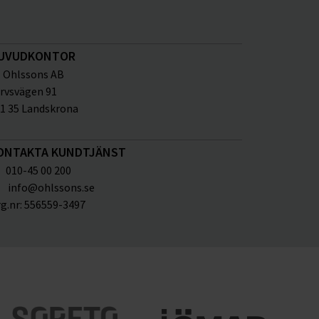
UVUDKONTOR
Ohlssons AB
rvsvägen 91
1 35 Landskrona
ONTAKTA KUNDTJÄNST
010-45 00 200
info@ohlssons.se
g.nr:
556559-3497