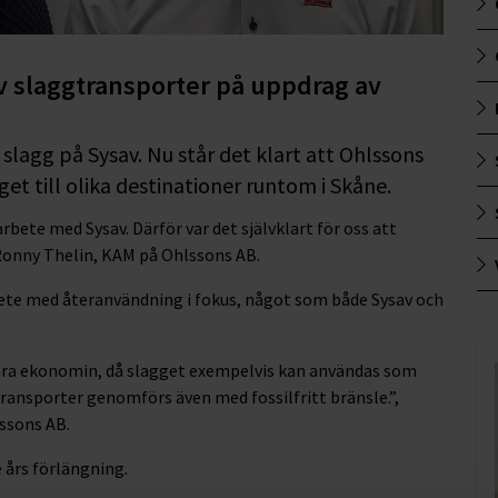
v slaggtransporter på uppdrag av
lagg på Sysav. Nu står det klart att Ohlssons
et till olika destinationer runtom i Skåne.
rbete med Sysav. Därför var det självklart för oss att
Ronny Thelin, KAM på Ohlssons AB.
rbete med återanvändning i fokus, något som både Sysav och
ulära ekonomin, då slagget exempelvis kan användas som
transporter genomförs även med fossilfritt bränsle.”,
ssons AB.
e års förlängning.