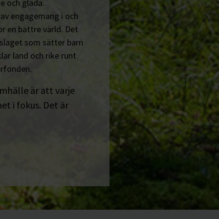
e och glada.
n av engagemang i och
r en bättre värld. Det
tslaget som sätter barn
lar land och rike runt
erfonden.
amhälle är att varje
t i fokus. Det är