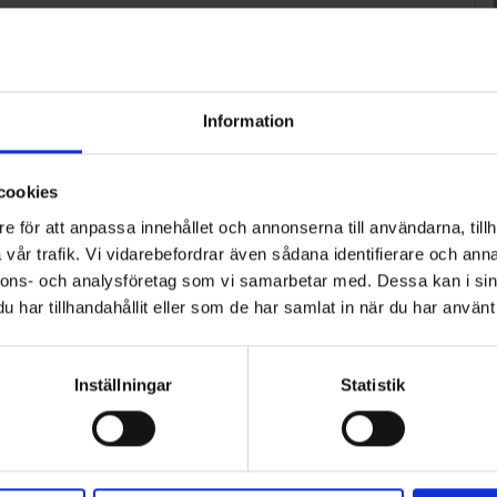
verkar genom att ta emot, behandla och återvinna
Information
t cirkulärt samhälle och en hållbar produktion och
era det avfall som uppkommer.
cookies
sav och utför idag bland annat transporter och
untom i södra Skåne.
e för att anpassa innehållet och annonserna till användarna, tillh
vår trafik. Vi vidarebefordrar även sådana identifierare och anna
nnons- och analysföretag som vi samarbetar med. Dessa kan i sin
har tillhandahållit eller som de har samlat in när du har använt 
Inställningar
Statistik
ART
n i