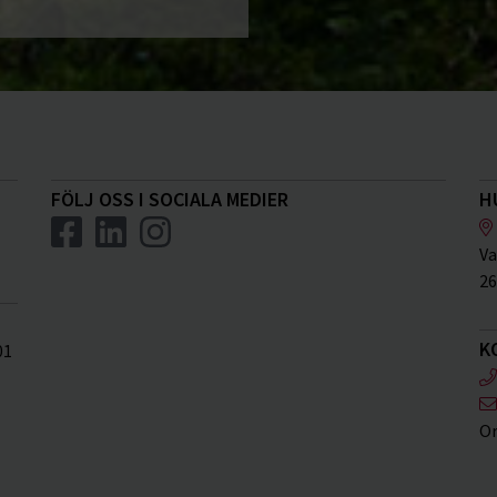
FÖLJ OSS I SOCIALA MEDIER
H
Va
26
K
01
Or