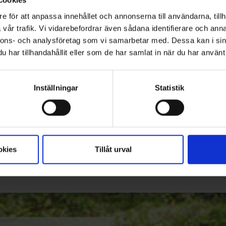
r.
e för att anpassa innehållet och annonserna till användarna, tillh
 till en mer hållbar drivmedelsmix, där användningen av
vår trafik. Vi vidarebefordrar även sådana identifierare och anna
d del av klimatarbetet.
nnons- och analysföretag som vi samarbetar med. Dessa kan i sin
har tillhandahållit eller som de har samlat in när du har använt 
re ett konkret steg i klimatomställningen.
Inställningar
Statistik
okies
Tillåt urval