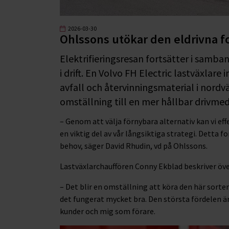
2026-03-30
Ohlssons utökar den eldrivna f
Elektrifieringsresan fortsätter i samba
i drift. En Volvo FH Electric lastväxlare
avfall och återvinningsmaterial i nordvä
omställning till en mer hållbar drivme
– Genom att välja förnybara alternativ kan vi eff
en viktig del av vår långsiktiga strategi. Detta 
behov, säger David Rhudin, vd på Ohlssons.
Lastväxlarchauffören Conny Ekblad beskriver över
– Det blir en omställning att köra den här sorte
det fungerat mycket bra. Den största fördelen är 
kunder och mig som förare.