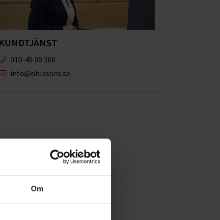
KUNDTJÄNST
010-45 00 200​
info@ohlssons.se
Om