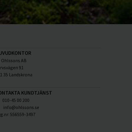
UVUDKONTOR
Ohlssons AB
rvsvägen 91
1 35 Landskrona
ONTAKTA KUNDTJÄNST
010-45 00 200
info@ohlssons.se
g.nr:
556559-3497