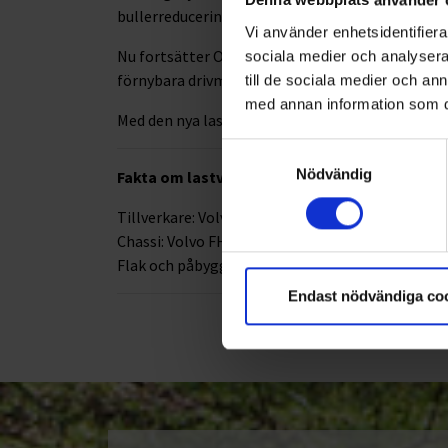
bullerreducering blivit en allt viktigare paramete
Vi använder enhetsidentifierar
Nu fortsätter Ohlssons arbete med att ställa om
sociala medier och analysera 
förnybara drivmedel ökar och utgör en prioritera
till de sociala medier och a
med annan information som du 
Med den nya lastväxlaren tar Ohlssons ytterliga
Samtyckesval
Nödvändig
Fakta om lastväxlaren
Tillverkare: Volvo Lastvagnar AB
Chassi: Volvo FH Electric
Flak och påbyggnation: JOAB
Endast nödvändiga co