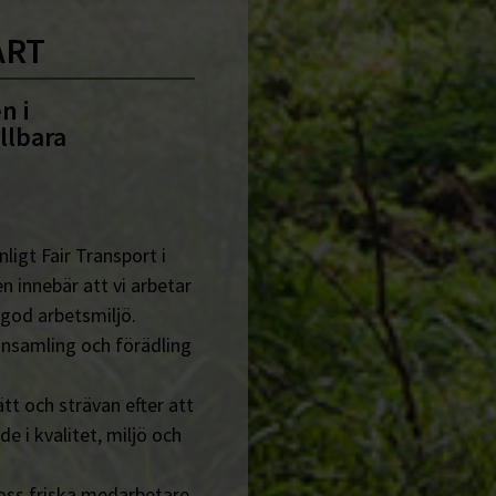
ART
n i
llbara
ligt Fair Transport i
n innebär att vi arbetar
 god arbetsmiljö.
insamling och förädling
tt och strävan efter att
de i kvalitet, miljö och
 oss friska medarbetare