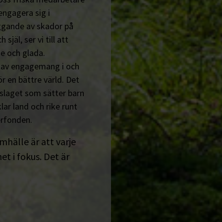
engagera sig i
ggande av skador på
jäl, ser vi till att
e och glada.
n av engagemang i och
r en bättre värld. Det
tslaget som sätter barn
lar land och rike runt
erfonden.
amhälle är att varje
t i fokus. Det är