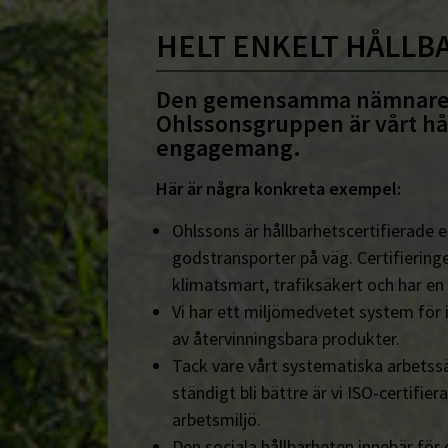
HELT ENKELT HÅLLB
Den gemensamma nämnare
Ohlssonsgruppen är vårt hå
engagemang.
Här är några konkreta exempel:
Ohlssons är hållbarhetscertifierade en
godstransporter på väg. Certifieringe
klimatsmart, trafiksäkert och har en
Vi har ett miljömedvetet system för 
av återvinningsbara produkter.
Tack vare vårt systematiska arbetssä
ständigt bli bättre är vi ISO-certifiera
arbetsmiljö.
Den sociala hållbarheten innebär för