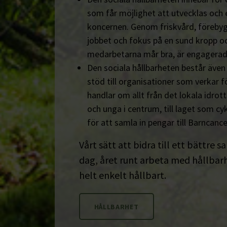
som får möjlighet att utvecklas och 
koncernen. Genom friskvård, föreby
jobbet och fokus på en sund kropp och s
medarbetarna mår bra, är engagerad
Den sociala hållbarheten består äve
stöd till organisationer som verkar fö
handlar om allt från det lokala idrot
och unga i centrum, till laget som cyk
för att samla in pengar till Barncanc
Vårt sätt att bidra till ett bättre s
dag, året runt arbeta med hållbarhe
helt enkelt hållbart.
HÅLLBARHET