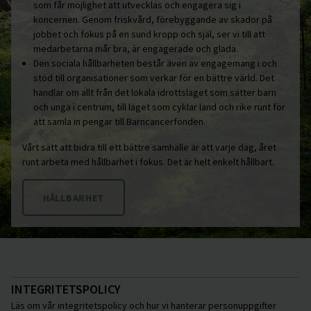
som får möjlighet att utvecklas och engagera sig i
koncernen. Genom friskvård, förebyggande av skador på
jobbet och fokus på en sund kropp och själ, ser vi till att
medarbetarna mår bra, är engagerade och glada.
Den sociala hållbarheten består även av engagemang i och
stöd till organisationer som verkar för en bättre värld. Det
handlar om allt från det lokala idrottslaget som sätter barn
och unga i centrum, till laget som cyklar land och rike runt för
att samla in pengar till Barncancerfonden.
Vårt sätt att bidra till ett bättre samhälle är att varje dag, året
runt arbeta med hållbarhet i fokus. Det är helt enkelt hållbart.
HÅLLBARHET
INTEGRITETSPOLICY
Läs om vår integritetspolicy och hur vi hanterar personuppgifter