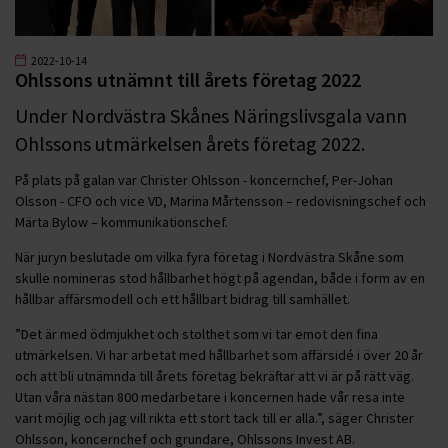
2022-10-14
Ohlssons utnämnt till årets företag 2022
Under Nordvästra Skånes Näringslivsgala vann
Ohlssons utmärkelsen årets företag 2022.
På plats på galan var Christer Ohlsson - koncernchef, Per-Johan
Olsson - CFO och vice VD, Marina Mårtensson – redovisningschef och
Märta Bylow – kommunikationschef.
När juryn beslutade om vilka fyra företag i Nordvästra Skåne som
skulle nomineras stod hållbarhet högt på agendan, både i form av en
hållbar affärsmodell och ett hållbart bidrag till samhället.
”Det är med ödmjukhet och stolthet som vi tar emot den fina
utmärkelsen. Vi har arbetat med hållbarhet som affärsidé i över 20 år
och att bli utnämnda till årets företag bekräftar att vi är på rätt väg.
Utan våra nästan 800 medarbetare i koncernen hade vår resa inte
varit möjlig och jag vill rikta ett stort tack till er alla.”, säger Christer
Ohlsson, koncernchef och grundare, Ohlssons Invest AB.