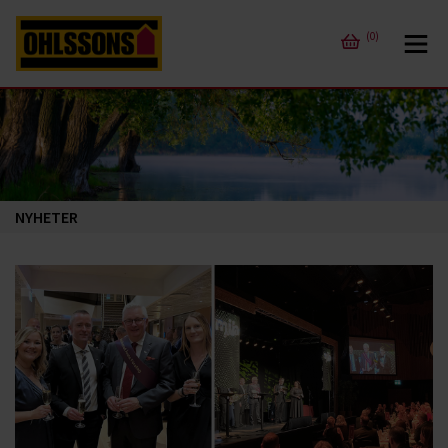
(0)
NYHETER