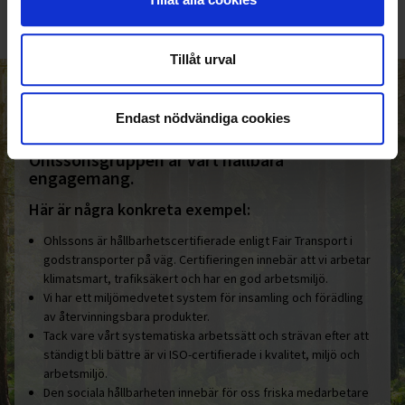
Tillåt urval
HELT ENKELT HÅLLBART
Endast nödvändiga cookies
Den gemensamma nämnaren i
Ohlssonsgruppen är vårt hållbara
engagemang.
Här är några konkreta exempel:
Ohlssons är hållbarhetscertifierade enligt Fair Transport i
godstransporter på väg. Certifieringen innebär att vi arbetar
klimatsmart, trafiksäkert och har en god arbetsmiljö.
Vi har ett miljömedvetet system för insamling och förädling
av återvinningsbara produkter.
Tack vare vårt systematiska arbetssätt och strävan efter att
ständigt bli bättre är vi ISO-certifierade i kvalitet, miljö och
arbetsmiljö.
Den sociala hållbarheten innebär för oss friska medarbetare