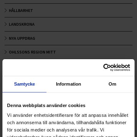
HÅLLBARHET
LANDSKRONA
NYA UPPDRAG
OHLSSONS REGION MITT
OHLSSONS REGION SYD
OHLSSONS REGION VÄST
Samtycke
Information
Om
OHLSSONSKOLLEGOR
Denna webbplats använder cookies
RENHÅLLNING
Vi använder enhetsidentifierare för att anpassa innehållet
SAMARBETEN
och annonserna till användarna, tillhandahålla funktioner
för sociala medier och analysera vår trafik. Vi
SOCIALT ANSVAR