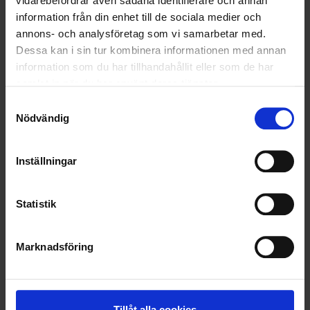
vidarebefordrar även sådana identifierare och annan
information från din enhet till de sociala medier och
VELLINGE
annons- och analysföretag som vi samarbetar med.
Dessa kan i sin tur kombinera informationen med annan
information som du har tillhandahållit eller som de har
samlat in när du har använt deras tjänster.
Samtyckesval
Nödvändig
Inställningar
Statistik
Marknadsföring
KUNDTJÄNST
010-45 00 200​
info@ohlssons.se
Tillåt alla cookies