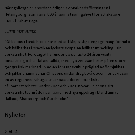
Näringslivsgalan anordnas årligen av Marknadsföreningen i
Helsingborg, som i snart 90 år samlat näringslivet för att skapa en
mer attraktiv region.
Juryns motivering:
”Ohlssons i Landskrona har med sitt långsiktiga engagemang för miljö
och hållbarhet i praktiken lyckats skapa en hållbar utveckling i sin
verksamhet. Företaget har under de senaste 24 åren vuxit i
omsättning och antal anställda, med nya verksamheter på en större
geografisk marknad. Med en företagskultur präglad av ödmjukhet
och jäklar anamma, har Ohlssons under drygt två decennier vuxit som
en av regionens viktigaste ambassadörer i praktiskt
hållbarhetsarbete. Under 2022 och 2023 utökar Ohlssons sitt
verksamhetsområde i samband med nya uppdrag i bland annat
Halland, Skaraborg och Stockholm.”
Nyheter
ALLA