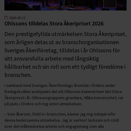
2026-05-11
Ohlssons tilldelas Stora Åkeripriset 2026
Den prestigefyllda utmärkelsen Stora Åkeripriset,
som årligen delas ut av branschorganisationen
Sveriges Åkeriföretag, tilldelas i år Ohlssons för
sitt ansvarsfulla arbete med långsiktig
hållbarhet och sin roll som ett tydligt föredöme i
branschen.
I samband med Sveriges Åkeriföretags årsmöte i Örebro under
fredagskvällen avslöjades det att Ohlssons kammat hem det Stora
Åkeripriset i år. Ohlssonsgruppens grundare, tillika koncernchef, var
på plats i Örebro och tog emot utmärkelsen.
– Som åkarson, född in i branschen, känner jag mig ödmjuk inför
denna hedersamma utmärkelse. Jag är oerhört tacksam och stolt
över det målmedvetna arbete och engagemang som alla