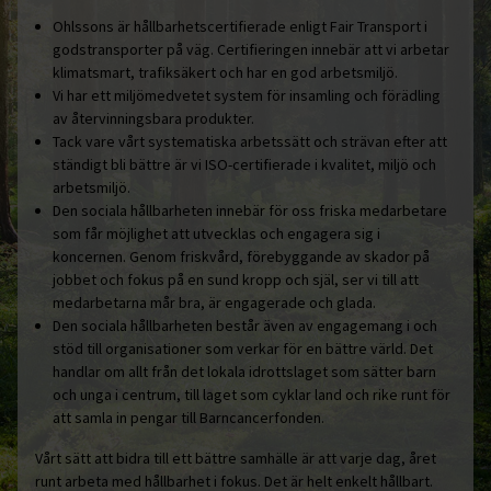
Ohlssons är hållbarhetscertifierade enligt Fair Transport i
godstransporter på väg. Certifieringen innebär att vi arbetar
klimatsmart, trafiksäkert och har en god arbetsmiljö.
Vi har ett miljömedvetet system för insamling och förädling
av återvinningsbara produkter.
Tack vare vårt systematiska arbetssätt och strävan efter att
ständigt bli bättre är vi ISO-certifierade i kvalitet, miljö och
arbetsmiljö.
Den sociala hållbarheten innebär för oss friska medarbetare
som får möjlighet att utvecklas och engagera sig i
koncernen. Genom friskvård, förebyggande av skador på
jobbet och fokus på en sund kropp och själ, ser vi till att
medarbetarna mår bra, är engagerade och glada.
Den sociala hållbarheten består även av engagemang i och
stöd till organisationer som verkar för en bättre värld. Det
handlar om allt från det lokala idrottslaget som sätter barn
och unga i centrum, till laget som cyklar land och rike runt för
att samla in pengar till Barncancerfonden.
Vårt sätt att bidra till ett bättre samhälle är att varje dag, året
runt arbeta med hållbarhet i fokus. Det är helt enkelt hållbart.