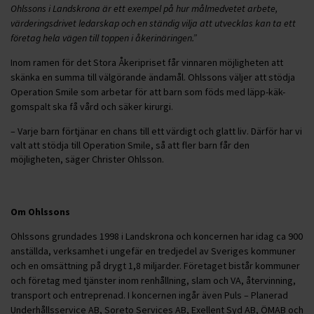
Ohlssons i Landskrona är ett exempel på hur målmedvetet arbete,
värderingsdrivet ledarskap och en ständig vilja att utvecklas kan ta ett
företag hela vägen till toppen i åkerinäringen.”
Inom ramen för det Stora Åkeripriset får vinnaren möjligheten att
skänka en summa till välgörande ändamål. Ohlssons väljer att stödja
Operation Smile som arbetar för att barn som föds med läpp-käk-
gomspalt ska få vård och säker kirurgi.
– Varje barn förtjänar en chans till ett värdigt och glatt liv. Därför har vi
valt att stödja till Operation Smile, så att fler barn får den
möjligheten, säger Christer Ohlsson.
Om Ohlssons
Ohlssons grundades 1998 i Landskrona och koncernen har idag ca 900
anställda, verksamhet i ungefär en tredjedel av Sveriges kommuner
och en omsättning på drygt 1,8 miljarder. Företaget bistår kommuner
och företag med tjänster inom renhållning, slam och VA, återvinning,
transport och entreprenad. I koncernen ingår även Puls – Planerad
Underhållsservice AB, Soreto Services AB, Exellent Syd AB, ÖMAB och