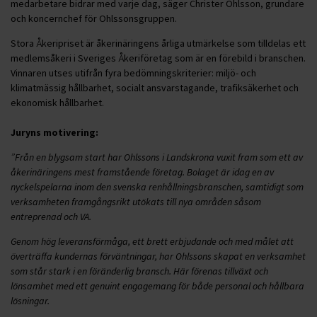
medarbetare bidrar med varje dag, säger Christer Ohlsson, grundare
och koncernchef för Ohlssonsgruppen.
Stora Åkeripriset är åkerinäringens årliga utmärkelse som tilldelas ett
medlemsåkeri i Sveriges Åkeriföretag som är en förebild i branschen.
Vinnaren utses utifrån fyra bedömningskriterier: miljö- och
klimatmässig hållbarhet, socialt ansvarstagande, trafiksäkerhet och
ekonomisk hållbarhet.
Juryns motivering:
”Från en blygsam start har Ohlssons i Landskrona vuxit fram som ett av
åkerinäringens mest framstående företag. Bolaget är idag en av
nyckelspelarna inom den svenska renhållningsbranschen, samtidigt som
verksamheten framgångsrikt utökats till nya områden såsom
entreprenad och VA.
Genom hög leveransförmåga, ett brett erbjudande och med målet att
överträffa kundernas förväntningar, har Ohlssons skapat en verksamhet
som står stark i en föränderlig bransch. Här förenas tillväxt och
lönsamhet med ett genuint engagemang för både personal och hållbara
lösningar.