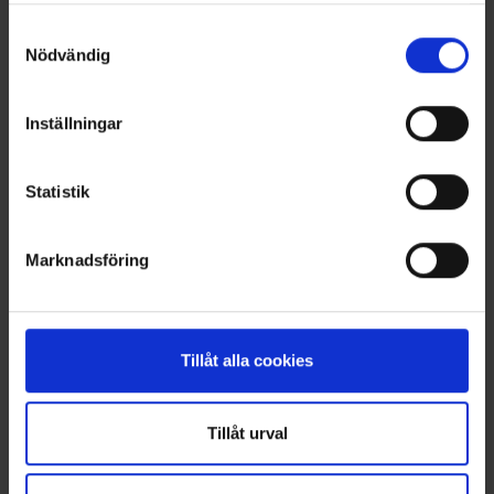
OHLSSONS REGION VÄST
Samtyckesval
Nödvändig
OHLSSONSKOLLEGOR
RENHÅLLNING
Inställningar
SAMARBETEN
Statistik
SOCIALT ANSVAR
Marknadsföring
VELLINGE
Tillåt alla cookies
Tillåt urval