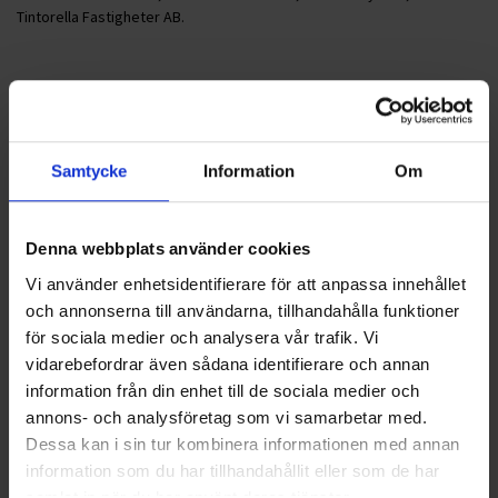
Tintorella Fastigheter AB.
Foto: Mats Hellström, Svensk Åkeritidning
Nyheter
Samtycke
Information
Om
ALLA
Denna webbplats använder cookies
HÅLLBARHET
Vi använder enhetsidentifierare för att anpassa innehållet
och annonserna till användarna, tillhandahålla funktioner
LANDSKRONA
för sociala medier och analysera vår trafik. Vi
vidarebefordrar även sådana identifierare och annan
NYA UPPDRAG
information från din enhet till de sociala medier och
annons- och analysföretag som vi samarbetar med.
OHLSSONS REGION MITT
Dessa kan i sin tur kombinera informationen med annan
OHLSSONS REGION SYD
information som du har tillhandahållit eller som de har
samlat in när du har använt deras tjänster.