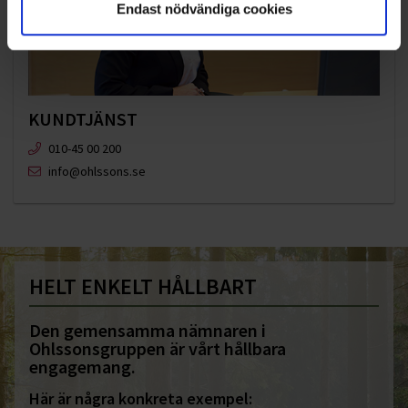
Endast nödvändiga cookies
KUNDTJÄNST
010-45 00 200​
info@ohlssons.se
HELT ENKELT HÅLLBART
Den gemensamma nämnaren i
Ohlssonsgruppen är vårt hållbara
engagemang.
Här är några konkreta exempel: