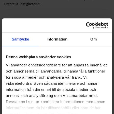
Tintorella Fastigheter AB.
Foto: Mats Hellström, Svensk Åkeritidning
Nyheter
Samtycke
Information
Om
ALLA
Denna webbplats använder cookies
HÅLLBARHET
Vi använder enhetsidentifierare för att anpassa innehållet
och annonserna till användarna, tillhandahålla funktioner
LANDSKRONA
för sociala medier och analysera vår trafik. Vi
vidarebefordrar även sådana identifierare och annan
NYA UPPDRAG
information från din enhet till de sociala medier och
annons- och analysföretag som vi samarbetar med.
OHLSSONS REGION MITT
Dessa kan i sin tur kombinera informationen med annan
OHLSSONS REGION SYD
information som du har tillhandahållit eller som de har
samlat in när du har använt deras tjänster.