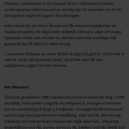
Ohlssons i Landskrona är ett exempel på hur målmedvetet arbete,
värderingsdrivet ledarskap och en ständig vilja att utvecklas kan ta ett
företag hela vägen till toppen i åkerinäringen.”
Inom ramen för det Stora Åkeripriset får vinnaren möjligheten att
skänka en summa till välgörande ändamål. Ohlssons väljer att stödja
Operation Smile som arbetar för att barn som föds med läpp-käk-
gomspalt ska få vård och säker kirurgi.
– Varje barn förtjänar en chans till ett värdigt och glatt liv. Därför har vi
valt att stödja till Operation Smile, så att fler barn får den
möjligheten, säger Christer Ohlsson.
Om Ohlssons
Ohlssons grundades 1998 i Landskrona och koncernen har idag ca 900
anställda, verksamhet i ungefär en tredjedel av Sveriges kommuner
och en omsättning på drygt 1,8 miljarder. Företaget bistår kommuner
och företag med tjänster inom renhållning, slam och VA, återvinning,
transport och entreprenad. I koncernen ingår även Puls – Planerad
Underhållsservice AB, Soreto Services AB, Exellent Syd AB, ÖMAB och