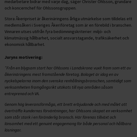
medarbetare bidrar med varje dag, säger Christer Ohlsson, grundare
och koncernchef för Ohlssonsgruppen.
Stora Åkeripriset är åkerinäringens årliga utmärkelse som tilldelas ett
medlemsåkeri i Sveriges Åkeriföretag som är en förebild i branschen.
Vinnaren utses utifrån fyra bedömningskriterier: miljö- och
klimatmässig hållbarhet, socialt ansvarstagande, trafiksäkerhet och
ekonomisk hållbarhet.
Juryns motivering:
”Från en blygsam start har Ohlssons i Landskrona vuxit fram som ett av
åkerinäringens mest framstående företag. Bolaget är idag en av
nyckelspelarna inom den svenska renhållningsbranschen, samtidigt som
verksamheten framgångsrikt utökats till nya områden såsom
entreprenad och VA.
Genom hög leveransförmåga, ett brett erbjudande och med målet att
överträffa kundernas förväntningar, har Ohlssons skapat en verksamhet
som står stark i en föränderlig bransch. Här förenas tillväxt och
lönsamhet med ett genuint engagemang för både personal och hållbara
lösningar.