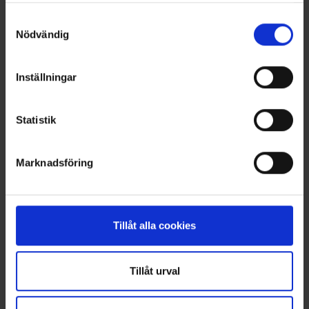
OHLSSONS REGION VÄST
Samtyckesval
Nödvändig
OHLSSONSKOLLEGOR
RENHÅLLNING
Inställningar
SAMARBETEN
Statistik
SOCIALT ANSVAR
Marknadsföring
VELLINGE
Tillåt alla cookies
Tillåt urval