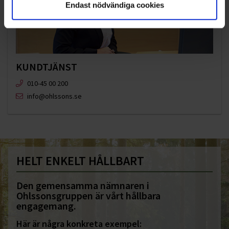
Endast nödvändiga cookies
KUNDTJÄNST
010-45 00 200​
info@ohlssons.se
HELT ENKELT HÅLLBART
Den gemensamma nämnaren i
Ohlssonsgruppen är vårt hållbara
engagemang.
Här är några konkreta exempel: