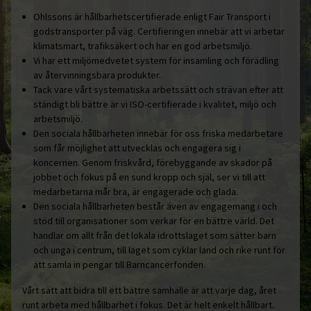
Ohlssons är hållbarhetscertifierade enligt Fair Transport i
godstransporter på väg. Certifieringen innebär att vi arbetar
klimatsmart, trafiksäkert och har en god arbetsmiljö.
Vi har ett miljömedvetet system för insamling och förädling
av återvinningsbara produkter.
Tack vare vårt systematiska arbetssätt och strävan efter att
ständigt bli bättre är vi ISO-certifierade i kvalitet, miljö och
arbetsmiljö.
Den sociala hållbarheten innebär för oss friska medarbetare
som får möjlighet att utvecklas och engagera sig i
koncernen. Genom friskvård, förebyggande av skador på
jobbet och fokus på en sund kropp och själ, ser vi till att
medarbetarna mår bra, är engagerade och glada.
Den sociala hållbarheten består även av engagemang i och
stöd till organisationer som verkar för en bättre värld. Det
handlar om allt från det lokala idrottslaget som sätter barn
och unga i centrum, till laget som cyklar land och rike runt för
att samla in pengar till Barncancerfonden.
Vårt sätt att bidra till ett bättre samhälle är att varje dag, året
runt arbeta med hållbarhet i fokus. Det är helt enkelt hållbart.