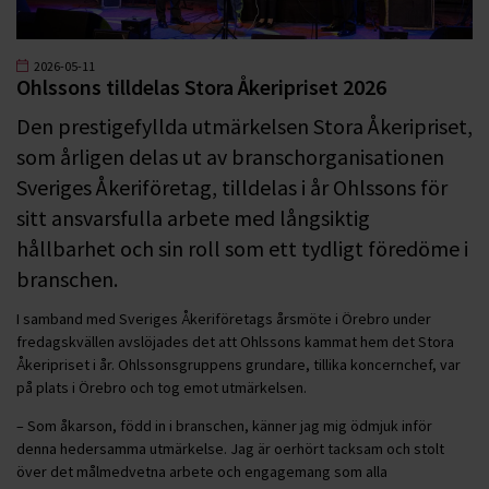
2026-05-11
Ohlssons tilldelas Stora Åkeripriset 2026
Den prestigefyllda utmärkelsen Stora Åkeripriset,
som årligen delas ut av branschorganisationen
Sveriges Åkeriföretag, tilldelas i år Ohlssons för
sitt ansvarsfulla arbete med långsiktig
hållbarhet och sin roll som ett tydligt föredöme i
branschen.
I samband med Sveriges Åkeriföretags årsmöte i Örebro under
fredagskvällen avslöjades det att Ohlssons kammat hem det Stora
Åkeripriset i år. Ohlssonsgruppens grundare, tillika koncernchef, var
på plats i Örebro och tog emot utmärkelsen.
– Som åkarson, född in i branschen, känner jag mig ödmjuk inför
denna hedersamma utmärkelse. Jag är oerhört tacksam och stolt
över det målmedvetna arbete och engagemang som alla