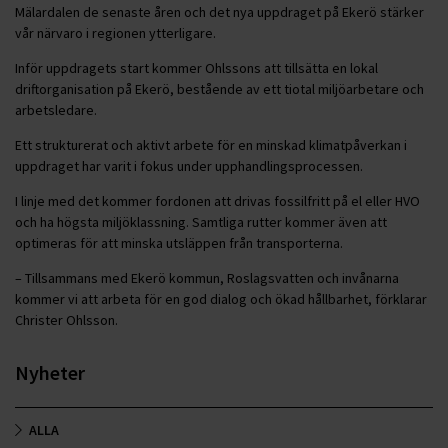
Mälardalen de senaste åren och det nya uppdraget på Ekerö stärker
vår närvaro i regionen ytterligare.
Inför uppdragets start kommer Ohlssons att tillsätta en lokal
driftorganisation på Ekerö, bestående av ett tiotal miljöarbetare och
arbetsledare.
Ett strukturerat och aktivt arbete för en minskad klimatpåverkan i
uppdraget har varit i fokus under upphandlingsprocessen.
I linje med det kommer fordonen att drivas fossilfritt på el eller HVO
och ha högsta miljöklassning. Samtliga rutter kommer även att
optimeras för att minska utsläppen från transporterna.
– Tillsammans med Ekerö kommun, Roslagsvatten och invånarna
kommer vi att arbeta för en god dialog och ökad hållbarhet, förklarar
Christer Ohlsson.
Nyheter
ALLA