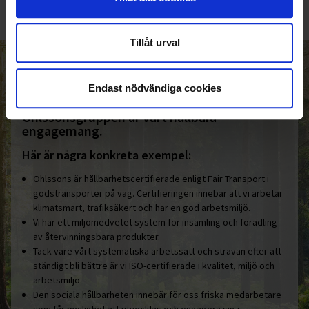
Tillåt urval
HELT ENKELT HÅLLBART
Endast nödvändiga cookies
Den gemensamma nämnaren i
Ohlssonsgruppen är vårt hållbara
engagemang.
Här är några konkreta exempel:
Ohlssons är hållbarhetscertifierade enligt Fair Transport i
godstransporter på väg. Certifieringen innebär att vi arbetar
klimatsmart, trafiksäkert och har en god arbetsmiljö.
Vi har ett miljömedvetet system för insamling och förädling
av återvinningsbara produkter.
Tack vare vårt systematiska arbetssätt och strävan efter att
ständigt bli bättre är vi ISO-certifierade i kvalitet, miljö och
arbetsmiljö.
Den sociala hållbarheten innebär för oss friska medarbetare