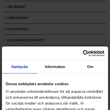
HÅLLBARHET
LANDSKRONA
NYA UPPDRAG
OHLSSONS REGION MITT
OHLSSONS REGION SYD
OHLSSONS REGION VÄST
Samtycke
Information
Om
OHLSSONSKOLLEGOR
Denna webbplats använder cookies
RENHÅLLNING
Vi använder enhetsidentifierare för att anpassa innehållet
SAMARBETEN
och annonserna till användarna, tillhandahålla funktioner
för sociala medier och analysera vår trafik. Vi
SOCIALT ANSVAR
vidarebefordrar även sådana identifierare och annan