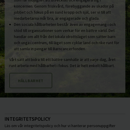
som får möjlighet att utvecklas och engagera sig i
koncernen. Genom friskvård, förebyggande av skador på
jobbet och fokus på en sund kropp och själ, ser vi till att
medarbetarna mår bra, är engagerade och glada.
Den sociala hållbarheten består även av engagemang i och
stöd till organisationer som verkar för en bättre värld. Det
handlar om allt från det lokala idrottslaget som sätter barn
och unga i centrum, till laget som cyklar land och rike runt för
att samla in pengar till Barncancerfonden.
Vårt sätt att bidra till ett bättre samhälle är att varje dag, året
runt arbeta med hållbarhet i fokus. Det är helt enkelt hållbart.
HÅLLBARHET
INTEGRITETSPOLICY
Läs om vår integritetspolicy och hur vi hanterar personuppgifter