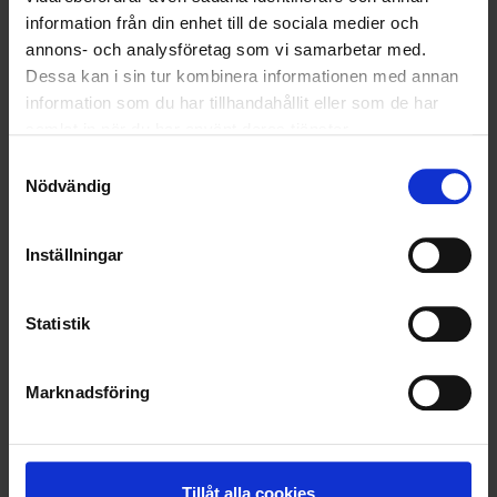
information från din enhet till de sociala medier och
VELLINGE
annons- och analysföretag som vi samarbetar med.
Dessa kan i sin tur kombinera informationen med annan
information som du har tillhandahållit eller som de har
samlat in när du har använt deras tjänster.
Samtyckesval
Nödvändig
Inställningar
Statistik
Marknadsföring
KUNDTJÄNST
010-45 00 200​
info@ohlssons.se
Tillåt alla cookies