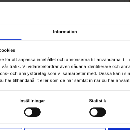
d klimatpåverkan i uppdraget har varit i fokus under
lfritt på el eller HVO och ha högsta miljöklassning.
Information
att minska utsläppen från transporterna.
 och invånarna kommer vi att arbeta för en god dialog
cookies
e för att anpassa innehållet och annonserna till användarna, tillh
vår trafik. Vi vidarebefordrar även sådana identifierare och anna
nnons- och analysföretag som vi samarbetar med. Dessa kan i sin
har tillhandahållit eller som de har samlat in när du har använt 
Inställningar
Statistik
ART
n i