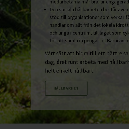
medarbetarna mår bra, är engagerad
Den sociala hållbarheten består äve
stöd till organisationer som verkar fö
handlar om allt från det lokala idrot
och unga i centrum, till laget som cyk
för att samla in pengar till Barncanc
Vårt sätt att bidra till ett bättre s
dag, året runt arbeta med hållbarhe
helt enkelt hållbart.
HÅLLBARHET