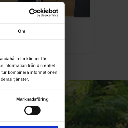
KUNDTJÄNST
Om
010-45 00 200​
info@ohlssons.se
andahålla funktioner för
n information från din enhet
 tur kombinera informationen
deras tjänster.
Marknadsföring