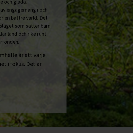
e och glada.
n av engagemang i och
r en bättre värld. Det
tslaget som sätter barn
lar land och rike runt
erfonden.
amhälle är att varje
t i fokus. Det är