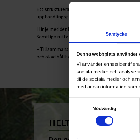
Ett strukturerat och aktivt arbete för en minska
upphandlingsprocessen.
I linje med det kommer fordonen att drivas fossi
Samtycke
Samtliga rutter kommer även att optimeras för 
– Tillsammans med Ekerö kommun, Roslagsvatten
Denna webbplats använder 
och ökad hållbarhet, förklarar Christer Ohlsson.
Vi använder enhetsidentifierar
sociala medier och analysera 
till de sociala medier och a
med annan information som du 
Samtyckesval
Nödvändig
HELT ENKELT HÅLLB
Den gemensamma nämnare