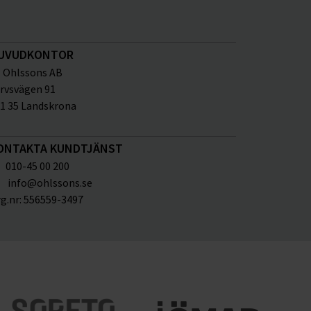
UVUDKONTOR
Ohlssons AB
rvsvägen 91
1 35 Landskrona
ONTAKTA KUNDTJÄNST
010-45 00 200
info@ohlssons.se
g.nr:
556559-3497