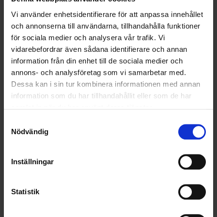
OHLSSONS REGION VÄST
Vi använder enhetsidentifierare för att anpassa innehållet
och annonserna till användarna, tillhandahålla funktioner
OHLSSONSKOLLEGOR
för sociala medier och analysera vår trafik. Vi
vidarebefordrar även sådana identifierare och annan
RENHÅLLNING
information från din enhet till de sociala medier och
annons- och analysföretag som vi samarbetar med.
SAMARBETEN
Dessa kan i sin tur kombinera informationen med annan
SOCIALT ANSVAR
information som du har tillhandahållit eller som de har
samlat in när du har använt deras tjänster.
VELLINGE
Samtyckesval
Nödvändig
Inställningar
Statistik