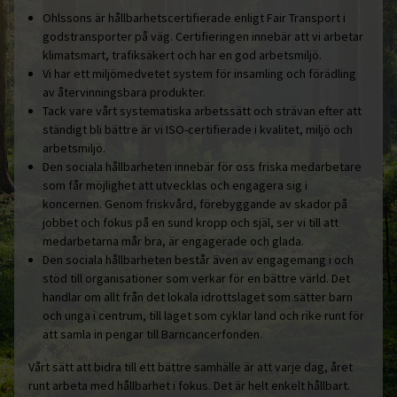
Ohlssons är hållbarhetscertifierade enligt Fair Transport i
godstransporter på väg. Certifieringen innebär att vi arbetar
klimatsmart, trafiksäkert och har en god arbetsmiljö.
Vi har ett miljömedvetet system för insamling och förädling
av återvinningsbara produkter.
Tack vare vårt systematiska arbetssätt och strävan efter att
ständigt bli bättre är vi ISO-certifierade i kvalitet, miljö och
arbetsmiljö.
Den sociala hållbarheten innebär för oss friska medarbetare
som får möjlighet att utvecklas och engagera sig i
koncernen. Genom friskvård, förebyggande av skador på
jobbet och fokus på en sund kropp och själ, ser vi till att
medarbetarna mår bra, är engagerade och glada.
Den sociala hållbarheten består även av engagemang i och
stöd till organisationer som verkar för en bättre värld. Det
handlar om allt från det lokala idrottslaget som sätter barn
och unga i centrum, till laget som cyklar land och rike runt för
att samla in pengar till Barncancerfonden.
Vårt sätt att bidra till ett bättre samhälle är att varje dag, året
runt arbeta med hållbarhet i fokus. Det är helt enkelt hållbart.