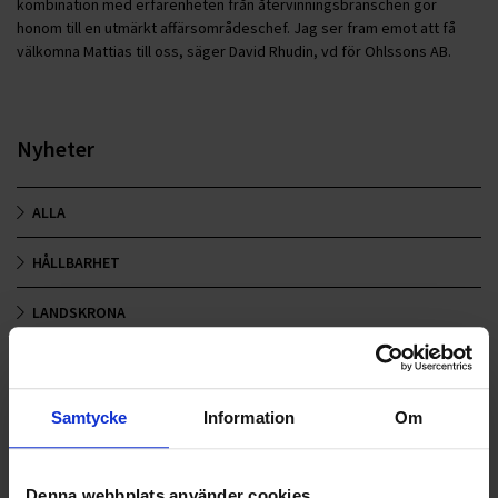
kombination med erfarenheten från återvinningsbranschen gör
honom till en utmärkt affärsområdeschef. Jag ser fram emot att få
välkomna Mattias till oss, säger David Rhudin, vd för Ohlssons AB.
Nyheter
ALLA
HÅLLBARHET
LANDSKRONA
NYA UPPDRAG
OHLSSONS REGION MITT
Samtycke
Information
Om
OHLSSONS REGION SYD
Denna webbplats använder cookies