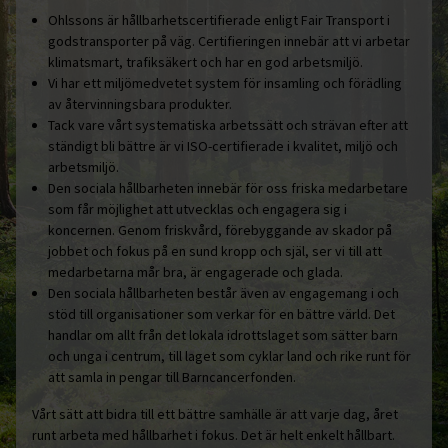
Ohlssons är hållbarhetscertifierade enligt Fair Transport i
godstransporter på väg. Certifieringen innebär att vi arbetar
klimatsmart, trafiksäkert och har en god arbetsmiljö.
Vi har ett miljömedvetet system för insamling och förädling
av återvinningsbara produkter.
Tack vare vårt systematiska arbetssätt och strävan efter att
ständigt bli bättre är vi ISO-certifierade i kvalitet, miljö och
arbetsmiljö.
Den sociala hållbarheten innebär för oss friska medarbetare
som får möjlighet att utvecklas och engagera sig i
koncernen. Genom friskvård, förebyggande av skador på
jobbet och fokus på en sund kropp och själ, ser vi till att
medarbetarna mår bra, är engagerade och glada.
Den sociala hållbarheten består även av engagemang i och
stöd till organisationer som verkar för en bättre värld. Det
handlar om allt från det lokala idrottslaget som sätter barn
och unga i centrum, till laget som cyklar land och rike runt för
att samla in pengar till Barncancerfonden.
Vårt sätt att bidra till ett bättre samhälle är att varje dag, året
runt arbeta med hållbarhet i fokus. Det är helt enkelt hållbart.