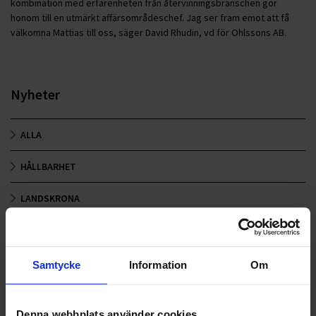
kombination med erfarenheten från återvinningsbranschen gör
honom till en utmärkt affärsområdeschef. Jag ser fram emot att få
välkomna Mattias till oss, säger David Rhudin, vd för Ohlssons AB.
Nyheter
ALLA
HÅLLBARHET
LANDSKRONA
NYA UPPDRAG
OHLSSONS REGION MITT
Samtycke
Information
Om
OHLSSONS REGION SYD
Denna webbplats använder cookies