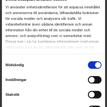
OHLSSONS REGION VÄST
Vi använder enhetsidentifierare för att anpassa innehållet
och annonserna till användarna, tillhandahålla funktioner
OHLSSONSKOLLEGOR
för sociala medier och analysera vår trafik. Vi
vidarebefordrar även sådana identifierare och annan
RENHÅLLNING
information från din enhet till de sociala medier och
annons- och analysföretag som vi samarbetar med.
SAMARBETEN
Dessa kan i sin tur kombinera informationen med annan
SOCIALT ANSVAR
information som du har tillhandahållit eller som de har
samlat in när du har använt deras tjänster.
VELLINGE
Samtyckesval
Nödvändig
Inställningar
Statistik