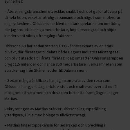
synnerhet:
– Återvinningsbranschen utvecklas snabbt och det gäller att vara på
tå hela tiden, vilket är otroligt spännande och något som motiverar
mig i yrkeslivet. Ohlssons har blivit en stark spelare inom området,
där jag tror att kunniga medarbetare, hög servicegrad och nöjda
kunder varit viktiga framgångsfaktorer.
Ohlssons AB har sedan starten 1998 kännetecknats av en stark
tillväxt, där företaget tilldelats både Dagens Industris Mästargasell
och blivit utsedda till årets företag. Idag omsätter Ohlssonsgruppen
drygt 1,5 miljarder och har ca 850 medarbetare i verksamheten som
sträcker sig från Skåne i söder till Dalarna i norr.
– Sedan många år tillbaka har jag inspirerats av den resa som
Ohlssons har gjort. Jag är både stolt och exalterad över att nu få
möjlighet att vara med och driva den fortsatta framgången, säger
Mattias.
Rekryteringen av Mattias stärker Ohlssons laguppställning
ytterligare, i linje med bolagets tillväxtstrategi.
– Mattias fingertoppskänsla för ledarskap och utveckling i