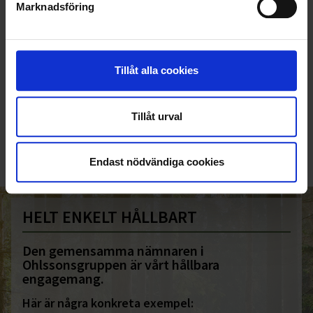
Marknadsföring
Tillåt alla cookies
KUNDTJÄNST
010-45 00 200​
Tillåt urval
info@ohlssons.se
Endast nödvändiga cookies
HELT ENKELT HÅLLBART
Den gemensamma nämnaren i
Ohlssonsgruppen är vårt hållbara
engagemang.
Här är några konkreta exempel: