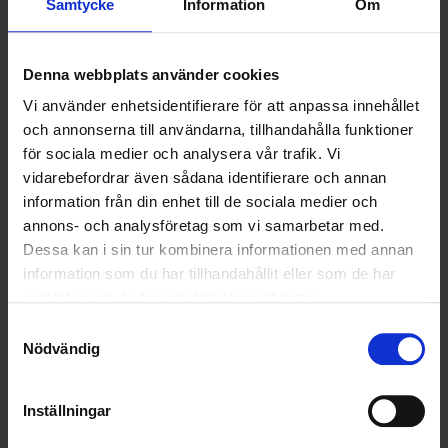
Samtycke
Information
Om
NYA UPPDRAG
Denna webbplats använder cookies
OHLSSONS REGION MITT
Vi använder enhetsidentifierare för att anpassa innehållet
OHLSSONS REGION SYD
och annonserna till användarna, tillhandahålla funktioner
för sociala medier och analysera vår trafik. Vi
OHLSSONS REGION VÄST
vidarebefordrar även sådana identifierare och annan
information från din enhet till de sociala medier och
OHLSSONSKOLLEGOR
annons- och analysföretag som vi samarbetar med.
Dessa kan i sin tur kombinera informationen med annan
RENHÅLLNING
information som du har tillhandahållit eller som de har
samlat in när du har använt deras tjänster.
SAMARBETEN
Samtyckesval
Nödvändig
SOCIALT ANSVAR
VELLINGE
Inställningar