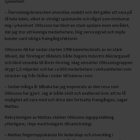
synnerhet:
– Återvinningsbranschen utvecklas snabbt och det gäller att vara på
tå hela tiden, vilket är otroligt spännande och något som motiverar
mig i yrkeslivet. Ohlssons har blivit en stark spelare inom området,
där jag tror att kunniga medarbetare, hög servicegrad och nöjda
kunder varit viktiga framgångsfaktorer.
Ohlssons AB har sedan starten 1998 kännetecknats av en stark
tillväxt, där företaget tilldelats både Dagens Industris Mästargasell
och blivit utsedda till årets företag. Idag omsätter Ohlssonsgruppen
drygt 1,5 miljarder och har ca 850 medarbetare i verksamheten som
sträcker sig från Skåne i söder till Dalarna i norr.
– Sedan många år tillbaka har jag inspirerats av den resa som
Ohlssons har gjort. Jag är både stolt och exalterad över att nu få
möjlighet att vara med och driva den fortsatta framgången, säger
Mattias.
Rekryteringen av Mattias stärker Ohlssons laguppställning
ytterligare, i linje med bolagets tillväxtstrategi.
– Mattias fingertoppskänsla för ledarskap och utveckling i