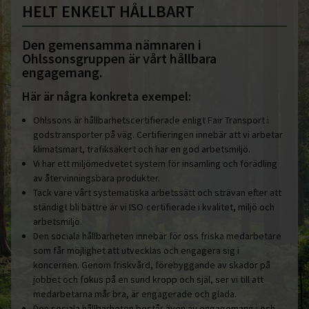
HELT ENKELT HÅLLBART
Den gemensamma nämnaren i
Ohlssonsgruppen är vårt hållbara
engagemang.
Här är några konkreta exempel:
Ohlssons är hållbarhetscertifierade enligt Fair Transport i
godstransporter på väg. Certifieringen innebär att vi arbetar
klimatsmart, trafiksäkert och har en god arbetsmiljö.
Vi har ett miljömedvetet system för insamling och förädling
av återvinningsbara produkter.
Tack vare vårt systematiska arbetssätt och strävan efter att
ständigt bli bättre är vi ISO-certifierade i kvalitet, miljö och
arbetsmiljö.
Den sociala hållbarheten innebär för oss friska medarbetare
som får möjlighet att utvecklas och engagera sig i
koncernen. Genom friskvård, förebyggande av skador på
jobbet och fokus på en sund kropp och själ, ser vi till att
medarbetarna mår bra, är engagerade och glada.
Den sociala hållbarheten består även av engagemang i och