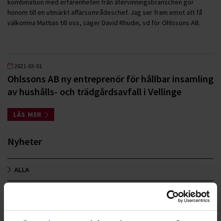
kombination med erfarenheten från återvinningsbranschen gör
honom till en utmärkt affärsområdeschef. Jag ser fram emot att få
välkomna Mattias till oss, säger David Rhudin, vd för Ohlssons AB.
2021-03-01
Ohlssons AB ny entreprenör för hållbar insamling
av hushålls- och trädgårdsavfall i Vellinge
LÄS MER
Nyheter
ALLA
HÅLLBARHET
LANDSKRONA