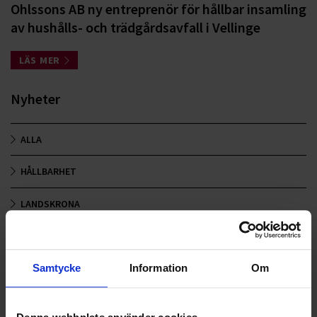
Ohlssons AB ny entreprenör för hållbar insamling
av hushålls- och trädgårdsavfall i Vellinge
LÄS MER
Nyheter
ALLA
HÅLLBARHET
LANDSKRONA
NYA UPPDRAG
OHLSSONS REGION MITT
Samtycke
Information
Om
OHLSSONS REGION SYD