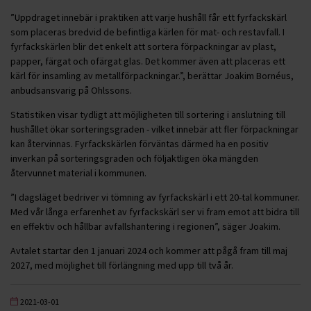
”Uppdraget innebär i praktiken att varje hushåll får ett fyrfackskärl
som placeras bredvid de befintliga kärlen för mat- och restavfall. I
fyrfackskärlen blir det enkelt att sortera förpackningar av plast,
papper, färgat och ofärgat glas. Det kommer även att placeras ett
kärl för insamling av metallförpackningar.”, berättar Joakim Bornéus,
anbudsansvarig på Ohlssons.
Statistiken visar tydligt att möjligheten till sortering i anslutning till
hushållet ökar sorteringsgraden - vilket innebär att fler förpackningar
kan återvinnas. Fyrfackskärlen förväntas därmed ha en positiv
inverkan på sorteringsgraden och följaktligen öka mängden
återvunnet material i kommunen.
”I dagsläget bedriver vi tömning av fyrfackskärl i ett 20-tal kommuner.
Med vår långa erfarenhet av fyrfackskärl ser vi fram emot att bidra till
en effektiv och hållbar avfallshantering i regionen”, säger Joakim.
Avtalet startar den 1 januari 2024 och kommer att pågå fram till maj
2027, med möjlighet till förlängning med upp till två år.
2021-03-01