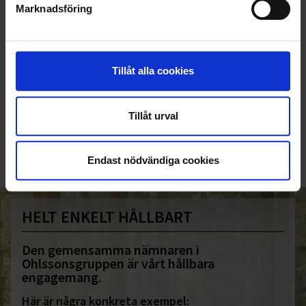
Marknadsföring
Tillåt alla cookies
KUNDTJÄNST
010-45 00 200​
Tillåt urval
info@ohlssons.se
Endast nödvändiga cookies
HELT ENKELT HÅLLBART
Den gemensamma nämnaren i
Ohlssonsgruppen är vårt hållbara
engagemang.
Här är några konkreta exempel: