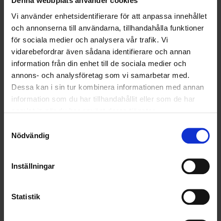
Denna webbplats använder cookies
OHLSSONS REGION VÄST
Vi använder enhetsidentifierare för att anpassa innehållet
och annonserna till användarna, tillhandahålla funktioner
OHLSSONSKOLLEGOR
för sociala medier och analysera vår trafik. Vi
vidarebefordrar även sådana identifierare och annan
RENHÅLLNING
information från din enhet till de sociala medier och
annons- och analysföretag som vi samarbetar med.
SAMARBETEN
Dessa kan i sin tur kombinera informationen med annan
information som du har tillhandahållit eller som de har
SOCIALT ANSVAR
samlat in när du har använt deras tjänster.
VELLINGE
Samtyckesval
Nödvändig
Inställningar
Statistik