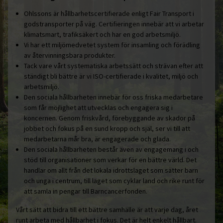
Ohlssons är hållbarhetscertifierade enligt Fair Transport i
godstransporter på väg. Certifieringen innebär att vi arbetar
klimatsmart, trafiksäkert och har en god arbetsmiljö.
Vi har ett miljömedvetet system för insamling och förädling
av återvinningsbara produkter.
Tack vare vårt systematiska arbetssätt och strävan efter att
ständigt bli bättre är vi ISO-certifierade i kvalitet, miljö och
arbetsmiljö.
Den sociala hållbarheten innebär för oss friska medarbetare
som får möjlighet att utvecklas och engagera sig i
koncernen. Genom friskvård, förebyggande av skador på
jobbet och fokus på en sund kropp och själ, ser vi till att
medarbetarna mår bra, är engagerade och glada.
Den sociala hållbarheten består även av engagemang i och
stöd till organisationer som verkar för en bättre värld. Det
handlar om allt från det lokala idrottslaget som sätter barn
och unga i centrum, till laget som cyklar land och rike runt för
att samla in pengar till Barncancerfonden.
Vårt sätt att bidra till ett bättre samhälle är att varje dag, året
runt arbeta med hållbarhet i fokus. Det är helt enkelt hållbart.