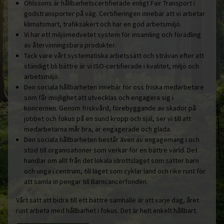
Ohlssons är hållbarhetscertifierade enligt Fair Transport i
godstransporter på väg. Certifieringen innebär att vi arbetar
klimatsmart, trafiksäkert och har en god arbetsmiljö.
Vi har ett miljömedvetet system för insamling och förädling
av återvinningsbara produkter.
Tack vare vårt systematiska arbetssätt och strävan efter att
ständigt bli bättre är vi ISO-certifierade i kvalitet, miljö och
arbetsmiljö.
Den sociala hållbarheten innebär för oss friska medarbetare
som får möjlighet att utvecklas och engagera sig i
koncernen. Genom friskvård, förebyggande av skador på
jobbet och fokus på en sund kropp och själ, ser vi till att
medarbetarna mår bra, är engagerade och glada.
Den sociala hållbarheten består även av engagemang i och
stöd till organisationer som verkar för en bättre värld. Det
handlar om allt från det lokala idrottslaget som sätter barn
och unga i centrum, till laget som cyklar land och rike runt för
att samla in pengar till Barncancerfonden.
Vårt sätt att bidra till ett bättre samhälle är att varje dag, året
runt arbeta med hållbarhet i fokus. Det är helt enkelt hållbart.