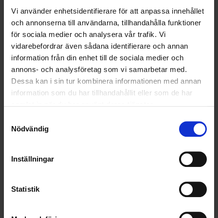
OHLSSONS REGION VÄST
Vi använder enhetsidentifierare för att anpassa innehållet
OHLSSONSKOLLEGOR
och annonserna till användarna, tillhandahålla funktioner
för sociala medier och analysera vår trafik. Vi
RENHÅLLNING
vidarebefordrar även sådana identifierare och annan
information från din enhet till de sociala medier och
SAMARBETEN
annons- och analysföretag som vi samarbetar med.
Dessa kan i sin tur kombinera informationen med annan
SOCIALT ANSVAR
information som du har tillhandahållit eller som de har
samlat in när du har använt deras tjänster.
VELLINGE
Samtyckesval
Nödvändig
Inställningar
Statistik