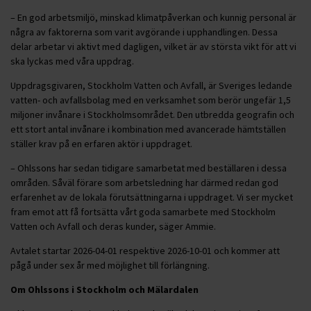
– En god arbetsmiljö, minskad klimatpåverkan och kunnig personal är
några av faktorerna som varit avgörande i upphandlingen. Dessa
delar arbetar vi aktivt med dagligen, vilket är av största vikt för att vi
ska lyckas med våra uppdrag.
Uppdragsgivaren, Stockholm Vatten och Avfall, är Sveriges ledande
vatten- och avfallsbolag med en verksamhet som berör ungefär 1,5
miljoner invånare i Stockholmsområdet. Den utbredda geografin och
ett stort antal invånare i kombination med avancerade hämtställen
ställer krav på en erfaren aktör i uppdraget.
– Ohlssons har sedan tidigare samarbetat med beställaren i dessa
områden. Såväl förare som arbetsledning har därmed redan god
erfarenhet av de lokala förutsättningarna i uppdraget. Vi ser mycket
fram emot att få fortsätta vårt goda samarbete med Stockholm
Vatten och Avfall och deras kunder, säger Ammie.
Avtalet startar 2026-04-01 respektive 2026-10-01 och kommer att
pågå under sex år med möjlighet till förlängning.
Om Ohlssons i Stockholm och Mälardalen