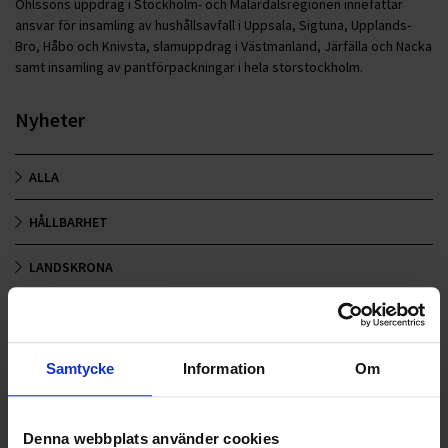
Ohlssons uppdrag i Stockholm- och Mälardalsregionen innefattar
ansvar för insamling av hushållsavfall i Uppsala, Sigtuna, Upplands-
Bro, Håbo och Knivsta, slamuppdrag i Västmanland, Järfälla och Nacka
samt insamling av pantförpackningar i hela storstockholm.
Nyheter
ALLA
HÅLLBARHET
LANDSKRONA
NYA UPPDRAG
OHLSSONS REGION MITT
Samtycke
Information
Om
OHLSSONS REGION SYD
Denna webbplats använder cookies