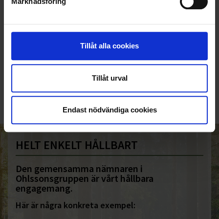
Marknadsföring
Tillåt alla cookies
KUNDTJÄNST
010-45 00 200​
Tillåt urval
info@ohlssons.se
Endast nödvändiga cookies
HELT ENKELT HÅLLBART
Den gemensamma nämnaren i
Ohlssonsgruppen är vårt hållbara
engagemang.
Här är några konkreta exempel: