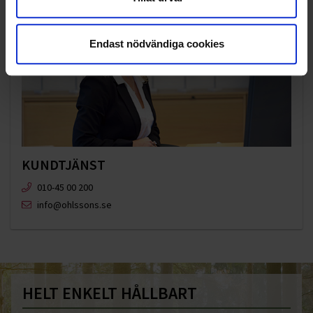
Endast nödvändiga cookies
KUNDTJÄNST
010-45 00 200​
info@ohlssons.se
HELT ENKELT HÅLLBART