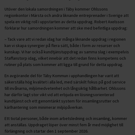
Utöver den lokala samordningen i Täby kommer Ohlssons
regionkontor i Märsta och andra liknande entreprenader i Sverige att
spela en viktig roll i uppstarten av detta uppdrag. Robert Axelsson
förklarar hur samordningen kommer att ske med befintliga uppdrag:
– Tack vare att vi redan idag har många liknande uppdrag i regionen
kan vi skapa synergier på flera sätt, både i form av resurser och
kunskap. Vi har också kundtjänstuppdrag av samma slag i exempelvis
Staffanstorp idag, vilket innebär att det redan finns kompetens och
rutiner på plats som kommer att ligga till grund för detta uppdrag.
En avgörande del för Täby Kommun i upphandlingen har varit att
säkerställa hög kvalitet i alla led, med särskilt fokus på god service
till invånarna, miljömedvetenhet och långsiktig hållbarhet. Ohlssons
har därför lagt stor vikt vid att erbjuda en lösningsorienterad
kundtjänst och ett genomtänkt system för insamlingsrutter och
kärlhantering som minimerar miljöpåverkan.
Ett tiotal personer, både inom arbetsledning och insamling, kommer
att anställas. Uppdraget löper över minst fem år med möjlighet till
förlängning och startar den 1 september 2026.