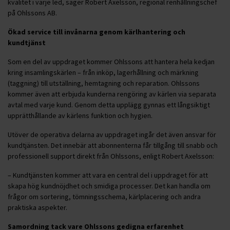
kvalitet i varje led, säger Robert Axelsson, regional renhållningschef
på Ohlssons AB.
Ökad service till invånarna genom kärlhantering och
kundtjänst
Som en del av uppdraget kommer Ohlssons att hantera hela kedjan
kring insamlingskärlen – från inköp, lagerhållning och märkning
(taggning) till utställning, hemtagning och reparation. Ohlssons
kommer även att erbjuda kunderna rengöring av kärlen via separata
avtal med varje kund. Genom detta upplägg gynnas ett långsiktigt
upprätthållande av kärlens funktion och hygien.
Utöver de operativa delarna av uppdraget ingår det även ansvar för
kundtjänsten. Det innebär att abonnenterna får tillgång till snabb och
professionell support direkt från Ohlssons, enligt Robert Axelsson:
– Kundtjänsten kommer att vara en central del i uppdraget för att
skapa hög kundnöjdhet och smidiga processer. Det kan handla om
frågor om sortering, tömningsschema, kärlplacering och andra
praktiska aspekter.
Samordning tack vare Ohlssons gedigna erfarenhet