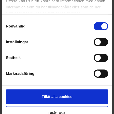
Dessa kan i sin tur kombinera informationen med annan
information som du har tillhandahållit eller som de har
OHLSSONS REGION MITT
samlat in när du har använt deras tjänster.
OHLSSONS REGION SYD
Samtyckesval
Nödvändig
OHLSSONS REGION VÄST
Inställningar
OHLSSONSKOLLEGOR
RENHÅLLNING
Statistik
SAMARBETEN
Marknadsföring
SOCIALT ANSVAR
VELLINGE
Tillåt alla cookies
Tillåt urval