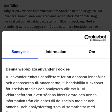
Om Täby
Täby är en växande kommun norr om Stockholm med drygt 78 000
invånare. Kommunen kännetecknas av en stark miljöprofil, hög
livskvalitet och ett aktivt arbete för hållbar utveckling. Med en
blandning av tätbebyggda områden, naturnära bostäder och ett
växande näringsliv är Täby en attraktiv plats för både boende och
företag. Kommunen har höga ambitioner inom återvinning och cirkulär
ekonomi vilket gör uppdraget för fastighetsnära insamling särskilt
betydelsefullt i arbetet mot ett mer hållbart samhälle.
Samtycke
Information
Om
Nyheter
Denna webbplats använder cookies
ALLA
Vi använder enhetsidentifierare för att anpassa innehållet
och annonserna till användarna, tillhandahålla funktioner
HÅLLBARHET
för sociala medier och analysera vår trafik. Vi
vidarebefordrar även sådana identifierare och annan
LANDSKRONA
information från din enhet till de sociala medier och
annons- och analysföretag som vi samarbetar med.
NYA UPPDRAG