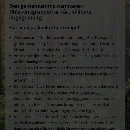
Den gemensamma nämnaren i
Ohlssonsgruppen är vårt hållbara
engagemang.
Här är några konkreta exempel:
Ohlssons är hållbarhetscertifierade enligt Fair Transport i
godstransporter på väg. Certifieringen innebär att vi arbetar
klimatsmart, trafiksäkert och har en god arbetsmiljö.
Vi har ett miljömedvetet system för insamling och förädling
av återvinningsbara produkter.
Tack vare vårt systematiska arbetssätt och strävan efter att
ständigt bli bättre är vi ISO-certifierade i kvalitet, miljö och
arbetsmiljö.
Den sociala hållbarheten innebär för oss friska medarbetare
som får möjlighet att utvecklas och engagera sig i
koncernen. Genom friskvård, förebyggande av skador på
jobbet och fokus på en sund kropp och själ, ser vi till att
medarbetarna mår bra, är engagerade och glada.
Den sociala hållbarheten består även av engagemang i och
stöd till organisationer som verkar för en bättre värld. Det
handlar om allt från det lokala idrottslaget som sätter barn