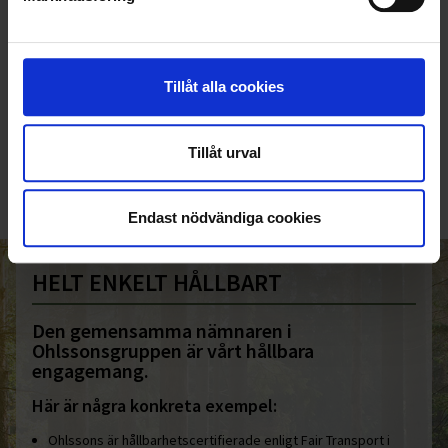
Tillåt alla cookies
KUNDTJÄNST
010-45 00 200​
Tillåt urval
info@ohlssons.se
Endast nödvändiga cookies
HELT ENKELT HÅLLBART
Den gemensamma nämnaren i
Ohlssonsgruppen är vårt hållbara
engagemang.
Här är några konkreta exempel:
Ohlssons är hållbarhetscertifierade enligt Fair Transport i