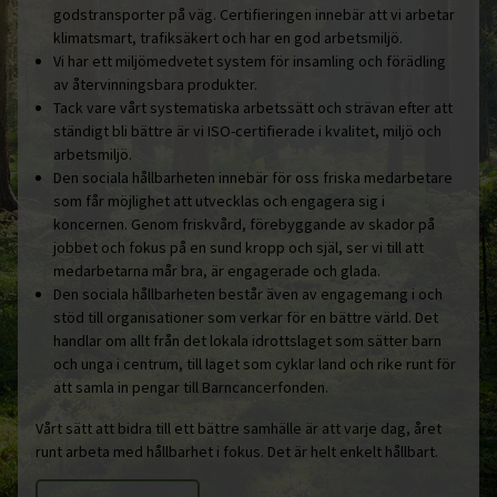
godstransporter på väg. Certifieringen innebär att vi arbetar
klimatsmart, trafiksäkert och har en god arbetsmiljö.
Vi har ett miljömedvetet system för insamling och förädling
av återvinningsbara produkter.
Tack vare vårt systematiska arbetssätt och strävan efter att
ständigt bli bättre är vi ISO-certifierade i kvalitet, miljö och
arbetsmiljö.
Den sociala hållbarheten innebär för oss friska medarbetare
som får möjlighet att utvecklas och engagera sig i
koncernen. Genom friskvård, förebyggande av skador på
jobbet och fokus på en sund kropp och själ, ser vi till att
medarbetarna mår bra, är engagerade och glada.
Den sociala hållbarheten består även av engagemang i och
stöd till organisationer som verkar för en bättre värld. Det
handlar om allt från det lokala idrottslaget som sätter barn
och unga i centrum, till laget som cyklar land och rike runt för
att samla in pengar till Barncancerfonden.
Vårt sätt att bidra till ett bättre samhälle är att varje dag, året
runt arbeta med hållbarhet i fokus. Det är helt enkelt hållbart.