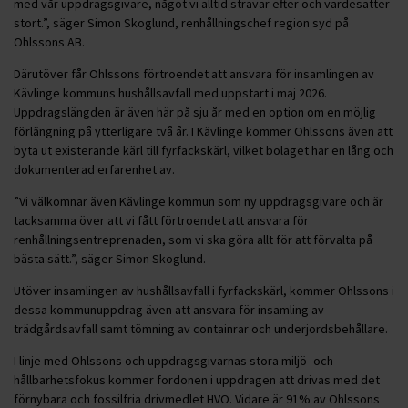
med vår uppdragsgivare, något vi alltid strävar efter och värdesätter
stort.”, säger Simon Skoglund, renhållningschef region syd på
Ohlssons AB.
Därutöver får Ohlssons förtroendet att ansvara för insamlingen av
Kävlinge kommuns hushållsavfall med uppstart i maj 2026.
Uppdragslängden är även här på sju år med en option om en möjlig
förlängning på ytterligare två år. I Kävlinge kommer Ohlssons även att
byta ut existerande kärl till fyrfackskärl, vilket bolaget har en lång och
dokumenterad erfarenhet av.
”Vi välkomnar även Kävlinge kommun som ny uppdragsgivare och är
tacksamma över att vi fått förtroendet att ansvara för
renhållningsentreprenaden, som vi ska göra allt för att förvalta på
bästa sätt.”, säger Simon Skoglund.
Utöver insamlingen av hushållsavfall i fyrfackskärl, kommer Ohlssons i
dessa kommunuppdrag även att ansvara för insamling av
trädgårdsavfall samt tömning av containrar och underjordsbehållare.
I linje med Ohlssons och uppdragsgivarnas stora miljö- och
hållbarhetsfokus kommer fordonen i uppdragen att drivas med det
förnybara och fossilfria drivmedlet HVO. Vidare är 91% av Ohlssons