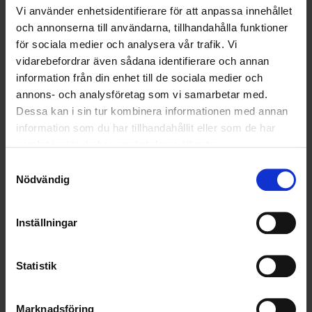
Vi använder enhetsidentifierare för att anpassa innehållet
OHLSSONSKOLLEGOR
och annonserna till användarna, tillhandahålla funktioner
för sociala medier och analysera vår trafik. Vi
RENHÅLLNING
vidarebefordrar även sådana identifierare och annan
information från din enhet till de sociala medier och
SAMARBETEN
annons- och analysföretag som vi samarbetar med.
Dessa kan i sin tur kombinera informationen med annan
SOCIALT ANSVAR
information som du har tillhandahållit eller som de har
samlat in när du har använt deras tjänster.
VELLINGE
Samtyckesval
Nödvändig
Inställningar
Statistik
Marknadsföring