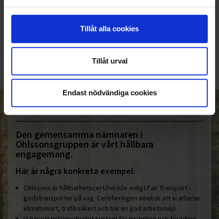
KUNDTJÄNST
Tillåt alla cookies
010-45 00 200​
info@ohlssons.se
Tillåt urval
Endast nödvändiga cookies
HELT ENKELT HÅLLBART
Den gemensamma nämnaren i
Ohlssonsgruppen är vårt hållbara
engagemang.
Här är några konkreta exempel:
Ohlssons är hållbarhetscertifierade enligt Fair Transport i
godstransporter på väg. Certifieringen innebär att vi arbetar
klimatsmart, trafiksäkert och har en god arbetsmiljö.
Vi har ett miljömedvetet system för insamling och förädling