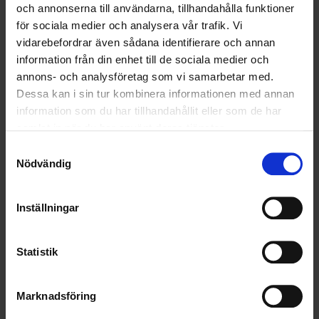
och annonserna till användarna, tillhandahålla funktioner
RENHÅLLNING
för sociala medier och analysera vår trafik. Vi
vidarebefordrar även sådana identifierare och annan
SAMARBETEN
information från din enhet till de sociala medier och
annons- och analysföretag som vi samarbetar med.
SOCIALT ANSVAR
Dessa kan i sin tur kombinera informationen med annan
information som du har tillhandahållit eller som de har
VELLINGE
samlat in när du har använt deras tjänster.
Samtyckesval
Nödvändig
Inställningar
Statistik
Marknadsföring