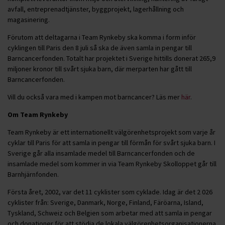
avfall, entreprenadtjänster, byggprojekt, lagerhållning och
magasinering.
Förutom att deltagarna i Team Rynkeby ska komma i form inför
cyklingen till Paris den 8 juli så ska de även samla in pengar till
Barncancerfonden. Totalt har projektet i Sverige hittills donerat 265,9
miljoner kronor till svårt sjuka barn, där merparten har gått till
Barncancerfonden.
Vill du också vara med i kampen mot barncancer? Läs mer
här
.
Om Team Rynkeby
Team Rynkeby är ett internationellt välgörenhetsprojekt som varje år
cyklar till Paris för att samla in pengar till förmån för svårt sjuka barn. I
Sverige går alla insamlade medel till Barncancerfonden och de
insamlade medel som kommer in via Team Rynkeby Skolloppet går till
Barnhjärnfonden.
Första året, 2002, var det 11 cyklister som cyklade. Idag är det 2 026
cyklister från: Sverige, Danmark, Norge, Finland, Färöarna, Island,
Tyskland, Schweiz och Belgien som arbetar med att samla in pengar
och donationer för att stödja de lokala välgörenhetsorganisationerna.