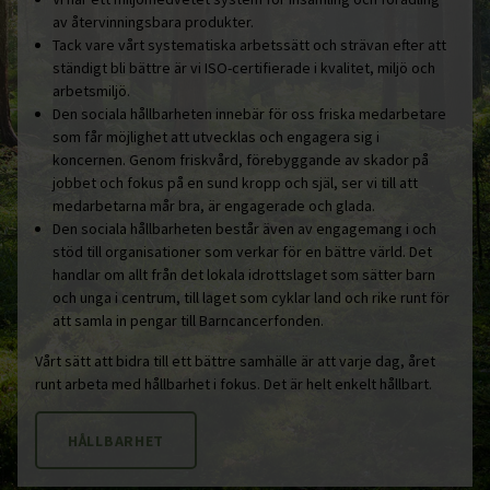
av återvinningsbara produkter.
Tack vare vårt systematiska arbetssätt och strävan efter att
ständigt bli bättre är vi ISO-certifierade i kvalitet, miljö och
arbetsmiljö.
Den sociala hållbarheten innebär för oss friska medarbetare
som får möjlighet att utvecklas och engagera sig i
koncernen. Genom friskvård, förebyggande av skador på
jobbet och fokus på en sund kropp och själ, ser vi till att
medarbetarna mår bra, är engagerade och glada.
Den sociala hållbarheten består även av engagemang i och
stöd till organisationer som verkar för en bättre värld. Det
handlar om allt från det lokala idrottslaget som sätter barn
och unga i centrum, till laget som cyklar land och rike runt för
att samla in pengar till Barncancerfonden.
Vårt sätt att bidra till ett bättre samhälle är att varje dag, året
runt arbeta med hållbarhet i fokus. Det är helt enkelt hållbart.
HÅLLBARHET