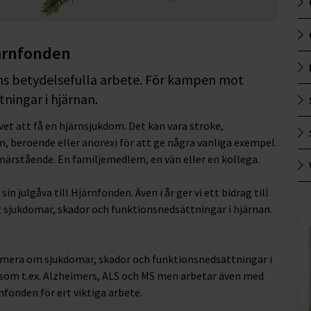
järnfonden
ens betydelsefulla arbete. För kampen mot
ningar i hjärnan.
et att få en hjärnsjukdom. Det kan vara stroke,
, beroende eller anorexi för att ge några vanliga exempel.
en närstående. En familjemedlem, en vän eller en kollega.
in julgåva till Hjärnfonden. Även i år ger vi ett bidrag till
 sjukdomar, skador och funktionsnedsättningar i hjärnan.
rmera om sjukdomar, skador och funktionsnedsättningar i
 som t.ex. Alzheimers, ALS och MS men arbetar även med
nfonden för ert viktiga arbete.