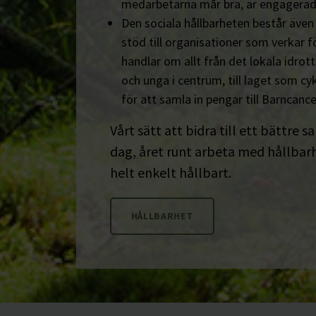
medarbetarna mår bra, är engagerad
Den sociala hållbarheten består äve
stöd till organisationer som verkar fö
handlar om allt från det lokala idrot
och unga i centrum, till laget som cyk
för att samla in pengar till Barncanc
Vårt sätt att bidra till ett bättre s
dag, året runt arbeta med hållbarhe
helt enkelt hållbart.
HÅLLBARHET