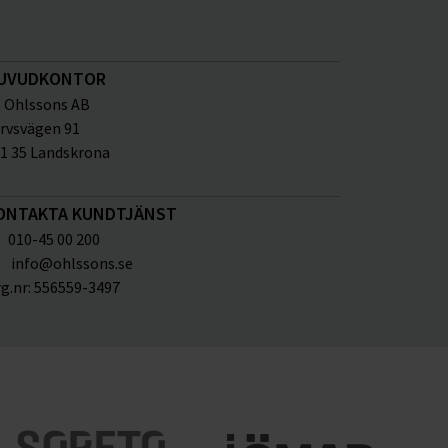
UVUDKONTOR
Ohlssons AB
rvsvägen 91
1 35 Landskrona
ONTAKTA KUNDTJÄNST
010-45 00 200
info@ohlssons.se
g.nr:
556559-3497