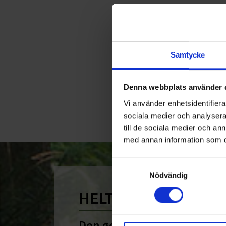
Samtycke
Denna webbplats använder 
Vi använder enhetsidentifierar
sociala medier och analysera 
till de sociala medier och a
med annan information som du 
Samtyckesval
Nödvändig
HELT ENKELT HÅLLB
Den gemensamma nämnare