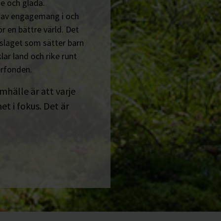
e och glada.
n av engagemang i och
r en bättre värld. Det
tslaget som sätter barn
lar land och rike runt
erfonden.
amhälle är att varje
t i fokus. Det är