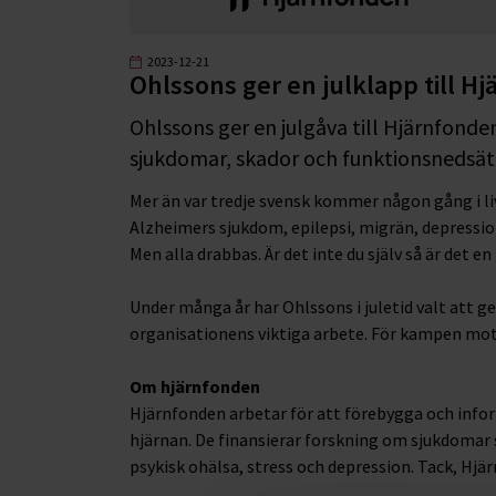
2023-12-21
Ohlssons ger en julklapp till H
Ohlssons ger en julgåva till Hjärnfond
sjukdomar, skador och funktionsnedsätt
Mer än var tredje svensk kommer någon gång i liv
Alzheimers sjukdom, epilepsi, migrän, depression
Men alla drabbas. Är det inte du själv så är det 
Under många år har Ohlssons i juletid valt att ge s
organisationens viktiga arbete. För kampen mot
Om hjärnfonden
Hjärnfonden arbetar för att förebygga och info
hjärnan. De finansierar forskning om sjukdomar
psykisk ohälsa, stress och depression. Tack, Hjär