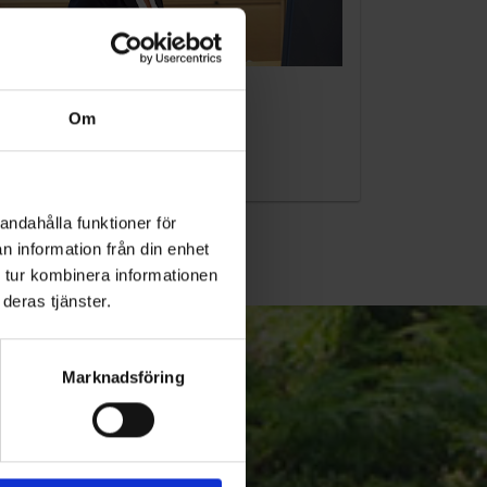
KUNDTJÄNST
Om
010-45 00 200​
info@ohlssons.se
andahålla funktioner för
n information från din enhet
 tur kombinera informationen
deras tjänster.
Marknadsföring