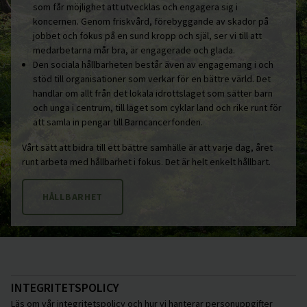
som får möjlighet att utvecklas och engagera sig i
koncernen. Genom friskvård, förebyggande av skador på
jobbet och fokus på en sund kropp och själ, ser vi till att
medarbetarna mår bra, är engagerade och glada.
Den sociala hållbarheten består även av engagemang i och
stöd till organisationer som verkar för en bättre värld. Det
handlar om allt från det lokala idrottslaget som sätter barn
och unga i centrum, till laget som cyklar land och rike runt för
att samla in pengar till Barncancerfonden.
Vårt sätt att bidra till ett bättre samhälle är att varje dag, året
runt arbeta med hållbarhet i fokus. Det är helt enkelt hållbart.
HÅLLBARHET
INTEGRITETSPOLICY
Läs om vår integritetspolicy och hur vi hanterar personuppgifter