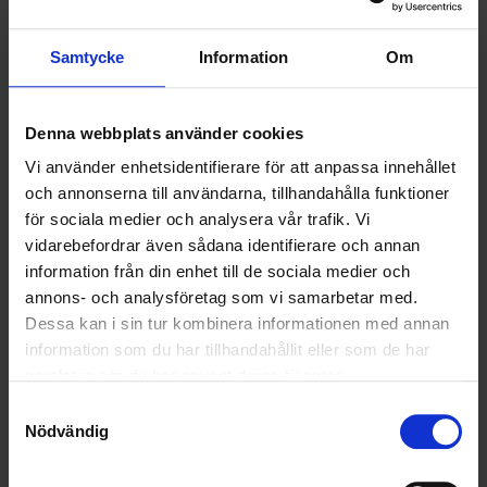
HÅLLBARHET
Samtycke
Information
Om
LANDSKRONA
Denna webbplats använder cookies
NYA UPPDRAG
Vi använder enhetsidentifierare för att anpassa innehållet
OHLSSONS REGION MITT
och annonserna till användarna, tillhandahålla funktioner
för sociala medier och analysera vår trafik. Vi
OHLSSONS REGION SYD
vidarebefordrar även sådana identifierare och annan
information från din enhet till de sociala medier och
OHLSSONS REGION VÄST
annons- och analysföretag som vi samarbetar med.
Dessa kan i sin tur kombinera informationen med annan
OHLSSONSKOLLEGOR
information som du har tillhandahållit eller som de har
samlat in när du har använt deras tjänster.
RENHÅLLNING
Samtyckesval
Nödvändig
SAMARBETEN
SOCIALT ANSVAR