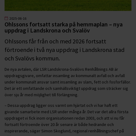
2025-06-16
Ohlssons fortsatt starka på hemmaplan – nya
uppdrag i Landskrona och Svalöv
Ohlssons får från och med 2026 fortsatt
förtroende i två nya uppdrag i Landskrona stad
och Svalövs kommun.
De nya avtalen, där LSR Landskrona-Svalövs Renhållnings AB är
uppdragsgivare, omfattar insamling av kommunalt avfall och avfall
under kommunalt ansvar samt insamling av slam, fett och fosforfällor.
Det är ett omfattande och samhällsviktigt uppdrag som sträcker sig
över sju år med möjlighet till förlängning.
– Dessa uppdrag ligger oss varmt om hjärtat och vi har haft ett
givande samarbete med LSR under många år. Det var det allra första
uppdraget vi fick inom organisationen redan 2003, och att vi nu får
fortsatt förtroende över 20 år senare är både hedrande och
inspirerande, säger Simon Skoglund, regional renhållningschef på