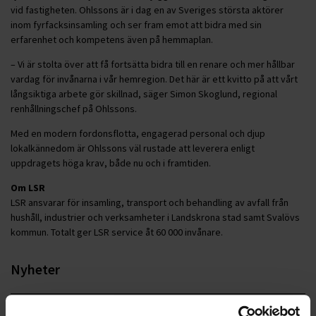
vid fastigheten. Ohlssons är i dag en av Sveriges största aktörer
inom fyrfacksinsamling och ser fram emot att bidra med sin
erfarenhet och kompetens även på hemmaplan.
– Vi är stolta över att få fortsätta bidra till en renare och mer hållbar
vardag för invånarna i vår hemregion. Det här är ett kvitto på att vårt
långsiktiga arbete gör skillnad, säger Simon Skoglund, regional
renhållningschef på Ohlssons.
Med en modern fordonsflotta, engagerad personal och djup
lokalkännedom är Ohlssons väl rustade att leverera enligt
uppdragets höga krav, både nu och i framtiden.
Om LSR
LSR ansvarar för insamling, transport och behandling av avfall från
hushåll, industrier och verksamheter i Landskrona stad samt Svalövs
kommun. Totalt ger LSR service åt 60 000 invånare.
Nyheter
ALLA