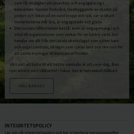
som får möjlighet att utvecklas och engagera sig i
koncernen. Genom friskvård, förebyggande av skador på
jobbet och fokus på en sund kropp och själ, ser vi till att
medarbetarna mår bra, är engagerade och glada.
Den sociala hållbarheten består även av engagemang i och
stöd till organisationer som verkar för en bättre värld. Det
handlar om allt från det lokala idrottslaget som sätter barn
och unga i centrum, till laget som cyklar land och rike runt för
att samla in pengar till Barncancerfonden.
Vårt sätt att bidra till ett bättre samhälle är att varje dag, året
runt arbeta med hållbarhet i fokus. Det är helt enkelt hållbart.
HÅLLBARHET
INTEGRITETSPOLICY
Läs om vår integritetspolicy och hur vi hanterar personuppgifter