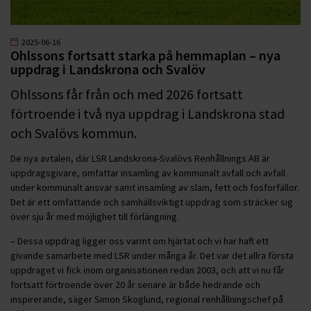
2025-06-16
Ohlssons fortsatt starka på hemmaplan – nya
uppdrag i Landskrona och Svalöv
Ohlssons får från och med 2026 fortsatt
förtroende i två nya uppdrag i Landskrona stad
och Svalövs kommun.
De nya avtalen, där LSR Landskrona-Svalövs Renhållnings AB är
uppdragsgivare, omfattar insamling av kommunalt avfall och avfall
under kommunalt ansvar samt insamling av slam, fett och fosforfällor.
Det är ett omfattande och samhällsviktigt uppdrag som sträcker sig
över sju år med möjlighet till förlängning.
– Dessa uppdrag ligger oss varmt om hjärtat och vi har haft ett
givande samarbete med LSR under många år. Det var det allra första
uppdraget vi fick inom organisationen redan 2003, och att vi nu får
fortsatt förtroende över 20 år senare är både hedrande och
inspirerande, säger Simon Skoglund, regional renhållningschef på