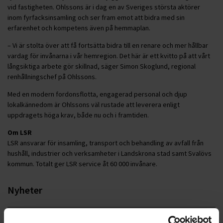
vid fastigheten. Ohlssons är i dag en av Sveriges största aktörer
inom fyrfacksinsamling och ser fram emot att bidra med sin
erfarenhet och kompetens även på hemmaplan.
– Vi är stolta över att få fortsätta bidra till en renare och mer hållbar
vardag för invånarna i vår hemregion. Det här är ett kvitto på att vårt
långsiktiga arbete gör skillnad, säger Simon Skoglund, regional
renhållningschef på Ohlssons.
Med en modern fordonsflotta, engagerad personal och djup
lokalkännedom är Ohlssons väl rustade att leverera enligt
uppdragets höga krav, både nu och i framtiden.
Om LSR
LSR ansvarar för insamling, transport och behandling av avfall från
hushåll, industrier och verksamheter i Landskrona stad samt Svalövs
kommun. Totalt ger LSR service åt 60 000 invånare.
Nyheter
ALLA