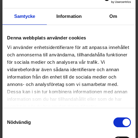
HÅLLBARHET
Samtycke
Information
Om
LANDSKRONA
Denna webbplats använder cookies
NYA UPPDRAG
Vi använder enhetsidentifierare för att anpassa innehållet
OHLSSONS REGION MITT
och annonserna till användarna, tillhandahålla funktioner
för sociala medier och analysera vår trafik. Vi
OHLSSONS REGION SYD
vidarebefordrar även sådana identifierare och annan
information från din enhet till de sociala medier och
OHLSSONS REGION VÄST
annons- och analysföretag som vi samarbetar med.
Dessa kan i sin tur kombinera informationen med annan
OHLSSONSKOLLEGOR
information som du har tillhandahållit eller som de har
samlat in när du har använt deras tjänster.
RENHÅLLNING
Samtyckesval
Nödvändig
SAMARBETEN
SOCIALT ANSVAR