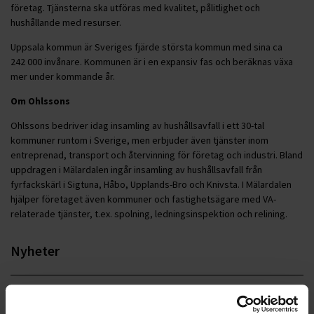
företag. Tjänsterna ska utföras med kvalitet, pålitlighet och
hushållande med resurser.
Uppsala kommun är Sveriges fjärde största kommun med sina ca
242 000 invånare. Kommunen är i en expansiv fas och beräknas växa
mer under kommande år.
Om Ohlssons
Ohlssons bedriver idag insamling av hushållsavfall i ett 30-tal
kommuner runtom i Sverige, men erbjuder även tjänster inom
entreprenad, transport och återvinning för företag och industri. Bland
uppdragen i Mälardalen ingår insamling av hushållsavfall från
fyrfackskärl i Sigtuna, Håbo, Upplands-Bro och Knivsta. I Mälardalen
hjälper företaget även kommuner och fastighetsägare med VA-
relaterade tjänster, t.ex. spolning, ledningsinspektion och relining.
Nyheter
ALLA