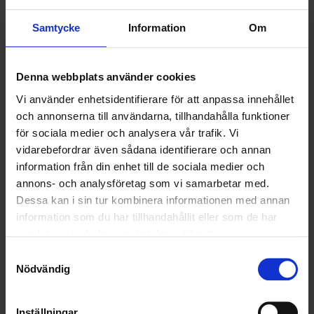
HÅLLBARHET
Samtycke
Information
Om
LANDSKRONA
NYA UPPDRAG
Denna webbplats använder cookies
Vi använder enhetsidentifierare för att anpassa innehållet
OHLSSONS REGION MITT
och annonserna till användarna, tillhandahålla funktioner
för sociala medier och analysera vår trafik. Vi
OHLSSONS REGION SYD
vidarebefordrar även sådana identifierare och annan
information från din enhet till de sociala medier och
OHLSSONS REGION VÄST
annons- och analysföretag som vi samarbetar med.
OHLSSONSKOLLEGOR
Dessa kan i sin tur kombinera informationen med annan
information som du har tillhandahållit eller som de har
RENHÅLLNING
samlat in när du har använt deras tjänster.
Samtyckesval
SAMARBETEN
Nödvändig
SOCIALT ANSVAR
Inställningar