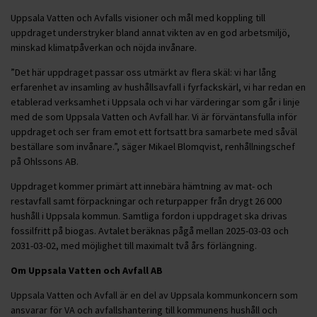
Uppsala Vatten och Avfalls visioner och mål med koppling till
uppdraget understryker bland annat vikten av en god arbetsmiljö,
minskad klimatpåverkan och nöjda invånare.
”Det här uppdraget passar oss utmärkt av flera skäl: vi har lång
erfarenhet av insamling av hushållsavfall i fyrfackskärl, vi har redan en
etablerad verksamhet i Uppsala och vi har värderingar som går i linje
med de som Uppsala Vatten och Avfall har. Vi är förväntansfulla inför
uppdraget och ser fram emot ett fortsatt bra samarbete med såväl
beställare som invånare.”, säger Mikael Blomqvist, renhållningschef
på Ohlssons AB.
Uppdraget kommer primärt att innebära hämtning av mat- och
restavfall samt förpackningar och returpapper från drygt 26 000
hushåll i Uppsala kommun. Samtliga fordon i uppdraget ska drivas
fossilfritt på biogas. Avtalet beräknas pågå mellan 2025-03-03 och
2031-03-02, med möjlighet till maximalt två års förlängning.
Om Uppsala Vatten och Avfall AB
Uppsala Vatten och Avfall är en del av Uppsala kommunkoncern som
ansvarar för VA och avfallshantering till kommunens hushåll och