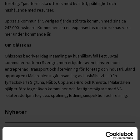
företag. Tjänsterna ska utföras med kvalitet, pålitlighet och
hushållande med resurser.
Uppsala kommun är Sveriges fjärde största kommun med sina ca
242 000 invånare. Kommunen är i en expansiv fas och beräknas växa
mer under kommande år.
Om Ohlssons
Ohlssons bedriver idag insamling av hushållsavfall i ett 30-tal
kommuner runtom i Sverige, men erbjuder även tjänster inom
entreprenad, transport och återvinning för företag och industri. Bland
uppdragen i Mälardalen ingår insamling av hushållsavfall från
fyrfackskärl i Sigtuna, Håbo, Upplands-Bro och Knivsta. I Mälardalen
hjälper företaget även kommuner och fastighetsägare med VA-
relaterade tjänster, t.ex. spolning, ledningsinspektion och relining.
Nyheter
ALLA