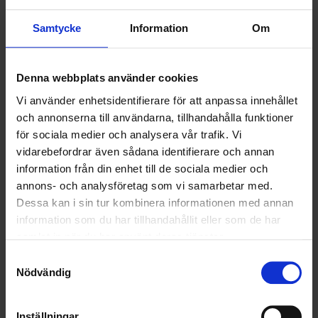
HÅLLBARHET
Samtycke
Information
Om
LANDSKRONA
NYA UPPDRAG
Denna webbplats använder cookies
Vi använder enhetsidentifierare för att anpassa innehållet
OHLSSONS REGION MITT
och annonserna till användarna, tillhandahålla funktioner
för sociala medier och analysera vår trafik. Vi
OHLSSONS REGION SYD
vidarebefordrar även sådana identifierare och annan
information från din enhet till de sociala medier och
OHLSSONS REGION VÄST
annons- och analysföretag som vi samarbetar med.
OHLSSONSKOLLEGOR
Dessa kan i sin tur kombinera informationen med annan
information som du har tillhandahållit eller som de har
RENHÅLLNING
samlat in när du har använt deras tjänster.
Samtyckesval
SAMARBETEN
Nödvändig
SOCIALT ANSVAR
Inställningar