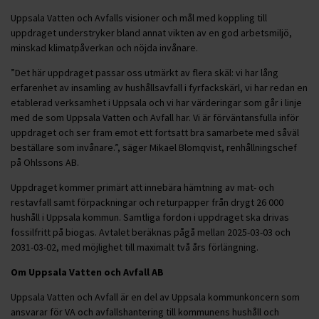
Uppsala Vatten och Avfalls visioner och mål med koppling till
uppdraget understryker bland annat vikten av en god arbetsmiljö,
minskad klimatpåverkan och nöjda invånare.
”Det här uppdraget passar oss utmärkt av flera skäl: vi har lång
erfarenhet av insamling av hushållsavfall i fyrfackskärl, vi har redan en
etablerad verksamhet i Uppsala och vi har värderingar som går i linje
med de som Uppsala Vatten och Avfall har. Vi är förväntansfulla inför
uppdraget och ser fram emot ett fortsatt bra samarbete med såväl
beställare som invånare.”, säger Mikael Blomqvist, renhållningschef
på Ohlssons AB.
Uppdraget kommer primärt att innebära hämtning av mat- och
restavfall samt förpackningar och returpapper från drygt 26 000
hushåll i Uppsala kommun. Samtliga fordon i uppdraget ska drivas
fossilfritt på biogas. Avtalet beräknas pågå mellan 2025-03-03 och
2031-03-02, med möjlighet till maximalt två års förlängning.
Om Uppsala Vatten och Avfall AB
Uppsala Vatten och Avfall är en del av Uppsala kommunkoncern som
ansvarar för VA och avfallshantering till kommunens hushåll och