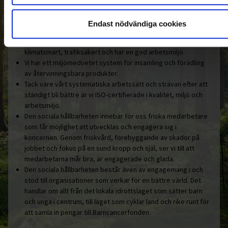
Här är några konkreta exempel:
Endast nödvändiga cookies
Ohlssons är hållbarhetscertifierade enligt Fair Transport i
godstransporter på väg. Certifieringen innebär att vi arbetar
klimatsmart, trafiksäkert och har en god arbetsmiljö.
Vi har ett miljömedvetet system för insamling och förädling
av återvinningsbara produkter.
Tack vare vårt systematiska arbetssätt och strävan efter att
ständigt bli bättre är vi ISO-certifierade i kvalitet, miljö och
arbetsmiljö.
Den sociala hållbarheten innebär för oss friska medarbetare
som får möjlighet att utvecklas och engagera sig i
koncernen. Genom friskvård, förebyggande av skador på
jobbet och fokus på en sund kropp och själ, ser vi till att
medarbetarna mår bra, är engagerade och glada.
Den sociala hållbarheten består även av engagemang i och
stöd till organisationer som verkar för en bättre värld. Det
handlar om allt från det lokala idrottslaget som sätter barn
och unga i centrum, till laget som cyklar land och rike runt för
att samla in pengar till Barncancerfonden.