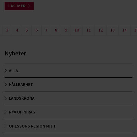
LÄS MER
3
4
5
6
7
8
9
10
11
12
13
14
1
Nyheter
ALLA
HÅLLBARHET
LANDSKRONA
NYA UPPDRAG
OHLSSONS REGION MITT