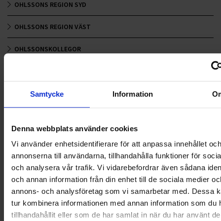
OHLSSONS REGION SYD
OHLSSONS REGION VÄST
OHLSSONSKOLLEGOR
RENHÅLLNING
SAMARBETEN
Samtycke
Information
O
SOCIALT ANSVAR
Denna webbplats använder cookies
VELLINGE
Vi använder enhetsidentifierare för att anpassa innehållet oc
annonserna till användarna, tillhandahålla funktioner för soci
och analysera vår trafik. Vi vidarebefordrar även sådana ident
och annan information från din enhet till de sociala medier oc
annons- och analysföretag som vi samarbetar med. Dessa ka
tur kombinera informationen med annan information som du 
tillhandahållit eller som de har samlat in när du har använt d