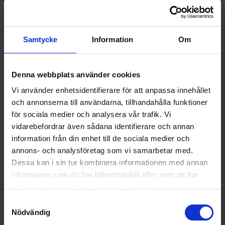
SAMARBETEN
SOCIALT ANSVAR
Samtycke
Information
Om
VELLINGE
Denna webbplats använder cookies
Vi använder enhetsidentifierare för att anpassa innehållet
och annonserna till användarna, tillhandahålla funktioner
för sociala medier och analysera vår trafik. Vi
vidarebefordrar även sådana identifierare och annan
information från din enhet till de sociala medier och
annons- och analysföretag som vi samarbetar med.
Dessa kan i sin tur kombinera informationen med annan
information som du har tillhandahållit eller som de har
samlat in när du har använt deras tjänster.
Samtyckesval
Nödvändig
KUNDTJÄNST