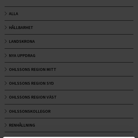
ALLA
HÅLLBARHET
LANDSKRONA
NYA UPPDRAG
OHLSSONS REGION MITT
OHLSSONS REGION SYD
OHLSSONS REGION VÄST
OHLSSONSKOLLEGOR
RENHÅLLNING