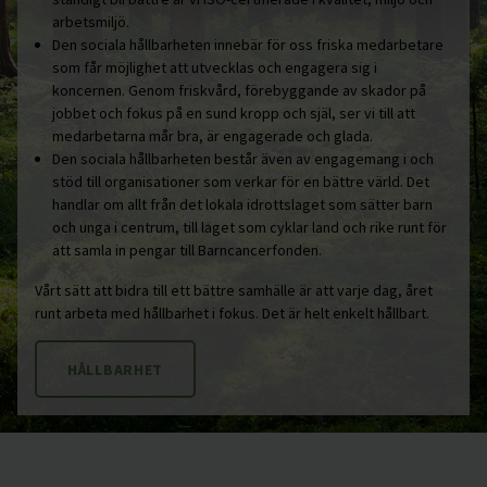
arbetsmiljö.
Den sociala hållbarheten innebär för oss friska medarbetare
som får möjlighet att utvecklas och engagera sig i
koncernen. Genom friskvård, förebyggande av skador på
jobbet och fokus på en sund kropp och själ, ser vi till att
medarbetarna mår bra, är engagerade och glada.
Den sociala hållbarheten består även av engagemang i och
stöd till organisationer som verkar för en bättre värld. Det
handlar om allt från det lokala idrottslaget som sätter barn
och unga i centrum, till laget som cyklar land och rike runt för
att samla in pengar till Barncancerfonden.
Vårt sätt att bidra till ett bättre samhälle är att varje dag, året
runt arbeta med hållbarhet i fokus. Det är helt enkelt hållbart.
HÅLLBARHET