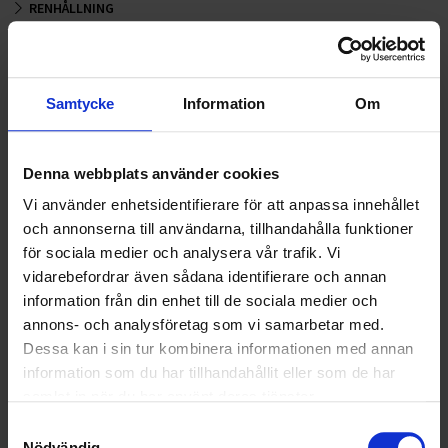
RENHÅLLNING
SAMARBETEN
SOCIALT ANSVAR
Samtycke
Information
Om
VELLINGE
Denna webbplats använder cookies
Vi använder enhetsidentifierare för att anpassa innehållet
och annonserna till användarna, tillhandahålla funktioner
för sociala medier och analysera vår trafik. Vi
vidarebefordrar även sådana identifierare och annan
information från din enhet till de sociala medier och
annons- och analysföretag som vi samarbetar med.
Dessa kan i sin tur kombinera informationen med annan
information som du har tillhandahållit eller som de har
samlat in när du har använt deras tjänster.
Samtyckesval
Nödvändig