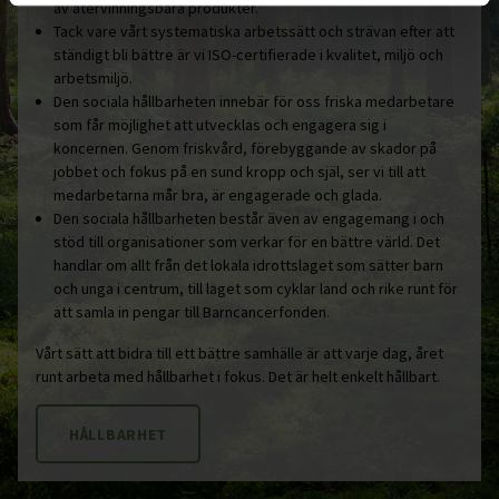
av återvinningsbara produkter.
Tack vare vårt systematiska arbetssätt och strävan efter att
ständigt bli bättre är vi ISO-certifierade i kvalitet, miljö och
arbetsmiljö.
Den sociala hållbarheten innebär för oss friska medarbetare
som får möjlighet att utvecklas och engagera sig i
koncernen. Genom friskvård, förebyggande av skador på
jobbet och fokus på en sund kropp och själ, ser vi till att
medarbetarna mår bra, är engagerade och glada.
Den sociala hållbarheten består även av engagemang i och
stöd till organisationer som verkar för en bättre värld. Det
handlar om allt från det lokala idrottslaget som sätter barn
och unga i centrum, till laget som cyklar land och rike runt för
att samla in pengar till Barncancerfonden.
Vårt sätt att bidra till ett bättre samhälle är att varje dag, året
runt arbeta med hållbarhet i fokus. Det är helt enkelt hållbart.
HÅLLBARHET